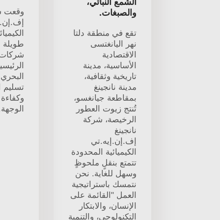
الشمع النباتي،
وقعت ش
والصبغات.
إف.إن.إ
تقع في منطقة دلتا
الكيميائ
نهر اليانغتسى
طويلة ا
الاقتصادية
شركات 
الأساسية، مدينة
الرئيسي
تاريخية وثقافية،
البحري
مدينة نانجينغ
تسليم ا
بمقاطعة جيانغسو،
وكفاءة 
تُنتج زيوت العطور
الوجهة.
الرخيصة، شركة
نانجينغ
إف.إن.إيه.تي
الكيميائية المحدودة
تتمتع بنقلٍ ملحوظٍ
وسهل للغاية. نحن
نتمسك باستراتيجية
العمل "القائمة على
الإنسان، والابتكار
التكنولوجي، والتنمية