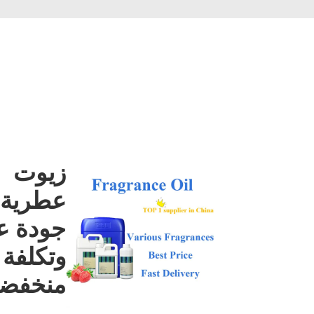
زيوت
عطرية 
جودة عا
وتكلفة
منخفض