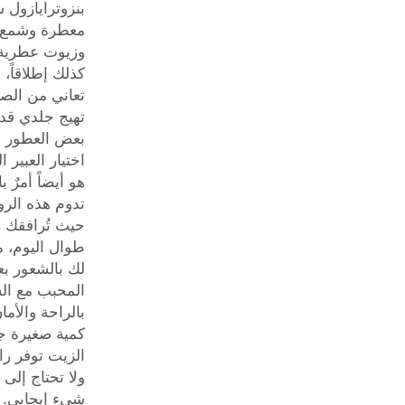
بنزوترايازول
ش
معطرة وشمع ا
وزيوت عطرية
كذلك إطلاقاً، 
تعاني من الصد
تهيج جلدي قد 
بعض العطور ا
اختيار العبير 
هو أيضاً أمرٌ با
تدوم هذه الروا
حيث تُرافقك ر
طوال اليوم، 
لك بالشعور بع
المحبب مع ال
بالراحة والأما
كمية صغيرة جد
الزيت توفر را
ولا تحتاج إلى ا
شيء إيجابي. ا