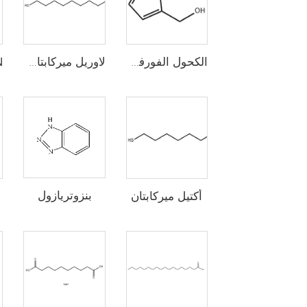
الكحول الفورفوري
لاوريل ميركابتان (n-دووديسيل ميركابتان، 1-دووديكانيثيول)
بنزوتريازول
أكتيل ميركابتان