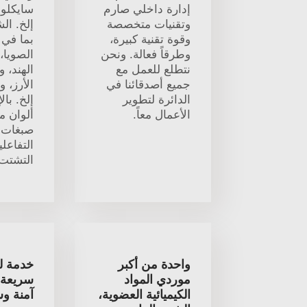
إدارة داخلي صارم
سايكلو
وتقنيات متخصصة
إلخ. الش
وقوة تقنية كبيرة،
بما في
وطرقاً فعالة. ونحن
الصويا،
نتطلع للعمل مع
الهند، 
جميع أصدقائنا في
الأرز، و
الدائرة لتطوير
إلخ. بال
الأعمال معاً.
ألوان م
صبغات ا
التفاعل
التشتت.
واحدة من أكبر
خدمة ل
موردي المواد
سريعة 
الكيميائية العضوية،
آمنة و