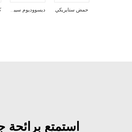
حمض ستايريكي
ديسووديوم سيبيكات
استمتع برائحة ج