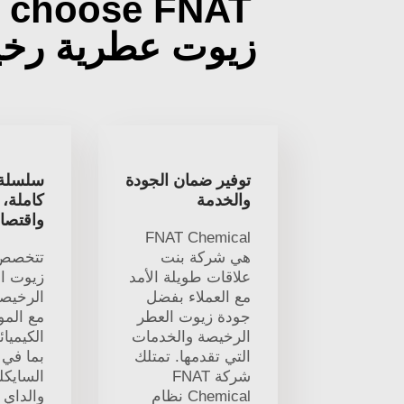
 choose FNAT
زيوت عطرية رخ
توفير ضمان الجودة
سلسلة 
والخدمة
كاملة، 
واقتصاد
FNAT Chemical
هي شركة بنت
علاقات طويلة الأمد
زيوت ا
مع العملاء بفضل
الرخيصة
جودة زيوت العطر
مع المو
الرخيصة والخدمات
الكيميائ
التي تقدمها. تمتلك
بما في 
شركة FNAT
Chemical نظام
والداي