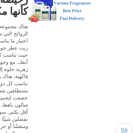
كأنها م
هناك مجموعة
الروائح التي 
اختيار ما يناس
زيت عطر جوز 
حيث تناسب كل
أنفك. مع وجود
زهرية حلوة إل
فاكهية، هناك ر
تناسب كل ذوق
ستنطلقين شعور
خضعت لتجميل
صالون باهظ، و
أقل بكثير. سو
تفضلين شيئًا خ
ومنعشًا أو جريئ