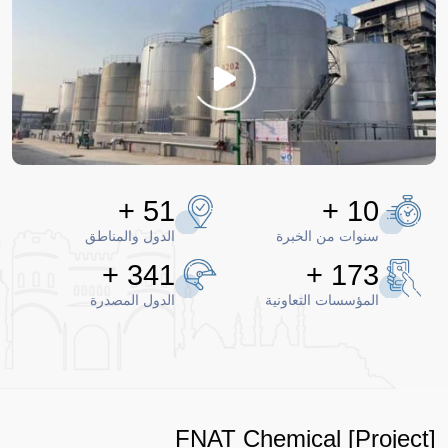
+
60
+
12
سنوات من الخبرة
الدول والمناطق
+
395
+
200
المؤسسات التعاونية
الدول المصدرة
FNAT Chemical
[Project]