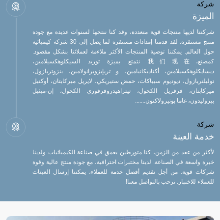
شركة
الميزة
شركتنا لديها منتجات قوية متعددة، وقد كنا ننتجها لسنوات عديدة مع جودة
منتج مستقرة. لقد قدمنا إمدادات مستقرة لما يصل إلى 30 شركة كيميائية
حول العالم. يمكننا توصية المنتجات الأكثر ملاءمة لعملائنا بشكل مقصود.
كمصنع،我们现在 نتمتع بميزة توريد السيكلوهكسيلامين،
ديسايكلوهكسيلامين، أكتاديكانيامين، و تريإيزوبرانولامين، بنزوتريازول،
توليلتريازول، ديوديوم سيباكات، حمض ستيريكي، لايريل ميركابتان، أوكتيل
ميركابتان، فرفريل الكحول، تيتراهيدروفرفوري الكحول، إن-ميثيل
بيروليدون، غاما بوتيرولاكتون.......
شركة
خدمة العينة
لأكثر من عقد من الزمن، كنا متورطين بعمق في صناعة الكيميائيات ولدينا
خبرة واسعة في الصناعة. لدينا مختبرات احترافية، مع جودة منتج عالية وقوة
شركات قوية. من أجل تقديم أفضل خدمة للعملاء، يمكننا إرسال العينات
للعملاء للاختبار. نرحب بالتواصل معنا!