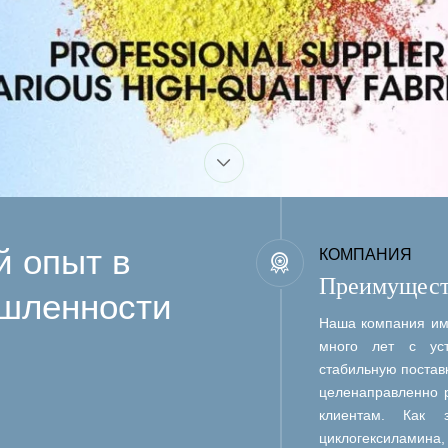
 опыт в
КОМПАНИЯ
Преимущест
шленности
Наша компания име
много лет с уст
стабильную постав
целенаправленно 
клиентам. Как 
циклогексилам