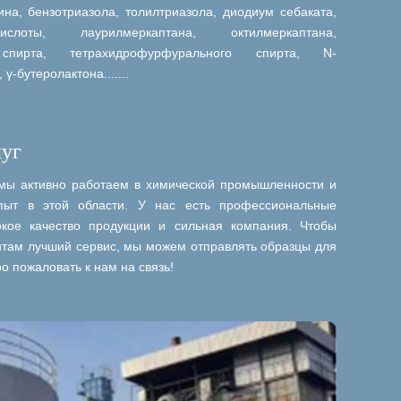
на, бензотриазола, толилтриазола, диодиум себаката,
слоты, лаурилмеркаптана, октилмеркаптана,
спирта, тетрахидрофурфурального спирта, N-
γ-бутеролактона.......
уг
 мы активно работаем в химической промышленности и
пыт в этой области. У нас есть профессиональные
окое качество продукции и сильная компания. Чтобы
нтам лучший сервис, мы можем отправлять образцы для
о пожаловать к нам на связь!