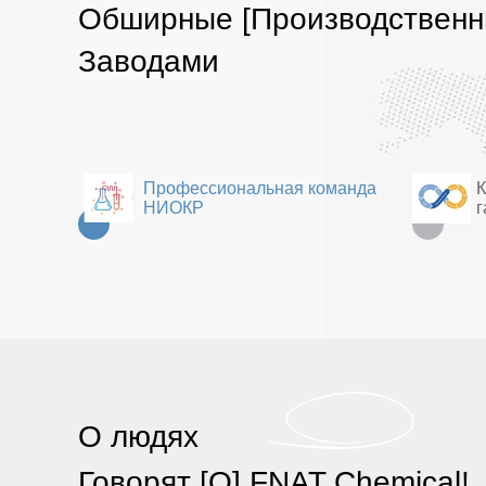
Обширные [Производственн
Заводами
Профессиональная команда
НИОКР
г
О людях
Говорят [О] FNAT Chemical!