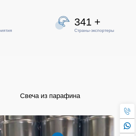
395
+
риятия
Страны-экспортеры
Свеча из парафина