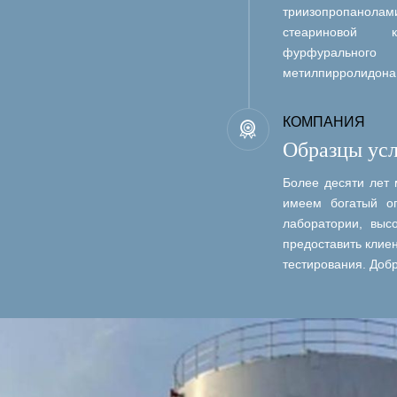
триизопропанолами
стеариновой ки
фурфурального 
метилпирролидона, 
КОМПАНИЯ
Образцы усл
Более десяти лет
имеем богатый о
лаборатории, выс
предоставить клие
тестирования. Добр