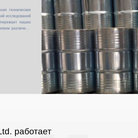
ная техническая
тий исследований
опережает наших
вляем различные
Ltd. работает