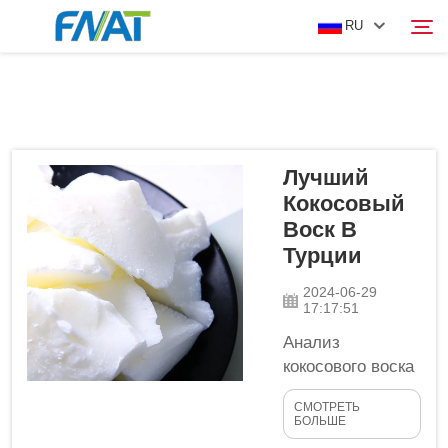
RU
ТОВАР
Поиск
Лучший
О НАС
Кокосовый
Воск В
НОВОСТИ
Турции
2024-06-29
ВИДЕО
17:17:51
Анализ
СВЯЖИТЕСЬ С НАМИ
кокосового воска
из Турции.
СМОТРЕТЬ
Растительной
БОЛЬШЕ
воск против