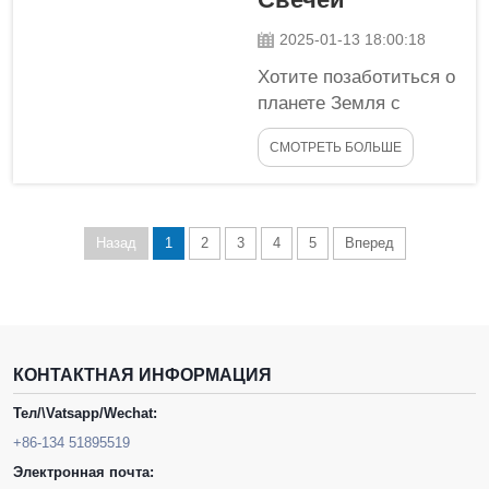
множество полезных
применений в нашей
2025-01-13 18:00:18
повседневной жизни.
Хотите позаботиться о
Теперь давайте
планете Земля с
рассмотрим
помощью
некоторые способы
СМОТРЕТЬ БОЛЬШЕ
определенного типа
его использования...
воска для свечей?
Тогда кокосовый воск
— идеальный выбор.
Назад
1
2
3
4
5
Вперед
Кокосовый воск
получают из мякоти
кокоса, которая
является частью
тропического плода,
КОНТАКТНАЯ ИНФОРМАЦИЯ
известного как
Тел/\Vatsapp/Wechat:
костянка. У него
столько преимуществ,
+86-134 51895519
что производители
Электронная почта: