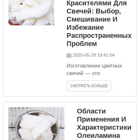
Красителями Для
ароматом?
Прекратите поиски.
Свечей: Выбор,
FNAT имеет
Смешивание И
руководство, которое
Избежание
проведет вас через
Распространенных
мир ароматических
Проблем
масел для свечей.
Мы раскроем все
2025-05-28 19:41:04
тайны...
Изготовление цветных
свечей — это
увлекательный процесс.
СМОТРЕТЬ БОЛЬШЕ
Выбирая правильные
красители для свечей и
правильно их смешивая,
Области
вы сможете создать
уникальные оттенки и
Применения И
яркие неповторимые
Характеристики
цвета для ваших свечей.
Олеиламина