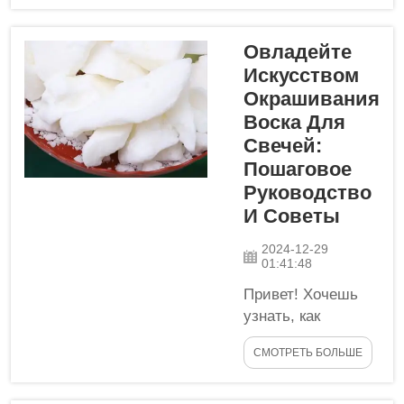
которого звучит
пугающе, но на
Овладейте
самом деле оно
Искусством
довольно
Окрашивания
интересное! Это
Воска Для
бесцветная
Свечей:
соль, что
Пошаговое
означает, что
Руководство
она не имеет
цвета. Многие
И Советы
соли
2024-12-29
растворимы в
01:41:48
воде и спирте, и
Привет! Хочешь
это одна из
узнать, как
таких солей.
сделать свои
Если вы
СМОТРЕТЬ БОЛЬШЕ
собственные яркие
попробуете её, у
органические
неё будет...
свечи из