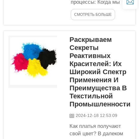
процессы: Когда мы
применение этого
говорим о окрашивании
особого ингредиента в
СМОТРЕТЬ БОЛЬШЕ
текстиля, очень важно
косметике...
знать специальные
химические вещества,
Раскрываем
используемые для
Секреты
этого во многих
аспектах. Она сказала,
Реактивных
что наиболее
Красителей: Их
распространённым
Широкий Спектр
типом красителя,
Применения И
используемого для
Преимущества В
окрашивания одежды,
Текстильной
является реактивный
Промышленности
краситель. Эти
красители действуют
2024-12-18 12:53:09
через химическую
Как платья получают
реакцию...
свой цвет? В далеком