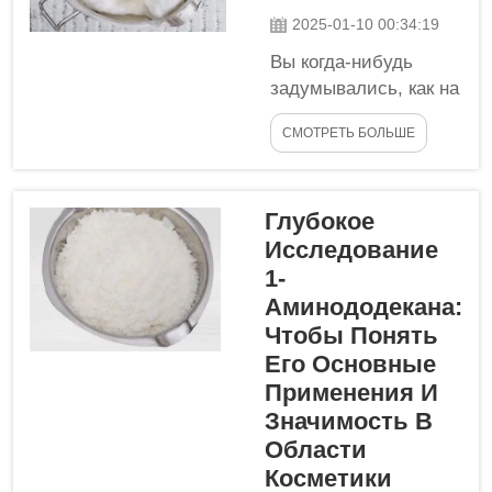
В этом руководстве мы
2025-01-10 00:34:19
рассмотрим всё об
этом...
Вы когда-нибудь
задумывались, как на
самом деле
СМОТРЕТЬ БОЛЬШЕ
производятся
продукты? Одним из
увлекательных
Глубокое
фактов о
Исследование
производстве
является
1-
использование
Аминододекана:
специальных
Чтобы Понять
химических
Его Основные
соединений, таких как
Применения И
олеиламин.
Значимость В
Олеиламин — это
Области
уникальное
Косметики
соединение, которое