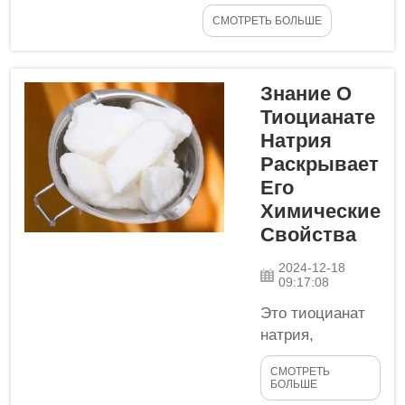
прошлом для
СМОТРЕТЬ БОЛЬШЕ
окрашивания тканей
использовались
натуральные красители
Знание О
из растений и
насекомых. Природные
Тиоцианате
красители делали из
Натрия
цветов, ягод и даже
Раскрывает
насекомых. Но у них
Его
были некоторые
Химические
проблемы. Красители...
Свойства
2024-12-18
09:17:08
Это тиоцианат
натрия,
химическое
СМОТРЕТЬ
вещество,
БОЛЬШЕ
название