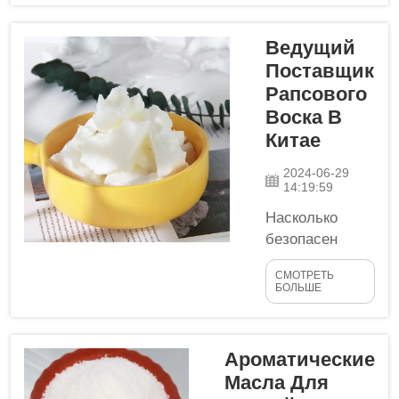
парафина,
почему
Ведущий
кокосовый
Поставщик
является
Рапсового
лучшим.
Воска В
Сегодня, после
Китае
того как я все
больше
2024-06-29
углубился в
14:19:59
производство
Насколько
свечей недавно,
безопасен
я начал
рапировый
узнавать, что
СМОТРЕТЬ
воск как
БОЛЬШЕ
веганский
альтернатива
соевый воск,
обычному
который я
токсичному
использую для
Ароматические
парафиновому
изготовления
Масла Для
воску? Хотя
своих