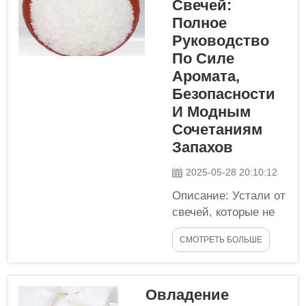
Свечей:
существует
контейнерных
Полное
много
свечей, имеет
Руководство
китайских
менее
По Силе
поставщиков
благоприятные
Аромата,
воска для
характеристики...
рапсовых
Безопасности
семян FNAT,
И Модным
один китайский
Сочетаниям
поставщик
Запахов
обеспечивает
более высокое
2025-05-28 20:10:12
качество,
Описание: Устали от
инновационные
свечей, которые не
методы и
имеют запаха?
надежные
СМОТРЕТЬ БОЛЬШЕ
Хотите узнать, как
услуги. В... в...
создавать
потрясающие свечи
Овладение
с wonderful