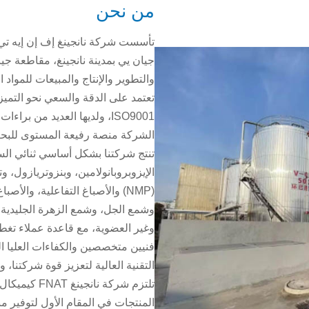
من نحن
جيان يي بمدينة نانجينغ، مقاطعة ج
والتطوير والإنتاج والمبيعات للمواد ا
تعتمد على الدقة والسعي نحو التميز
ISO9001، ولديها العديد من بر
الشركة منصة رفيعة المستوى للبحث
تنتج شركتنا بشكل أساسي ثنائي ال
(NMP) والأصباغ التفاعلية، وال
وشمع الجل، وشمع الزهرة الجليدية، 
وغير العضوية، مع قاعدة عملاء تغ
فنيين متخصصين والكفاءات العليا 
التقنية العالية لتعزيز قوة شركتنا
تلتزم شركة ن
المنتجات في المقام الأول لتوفير م