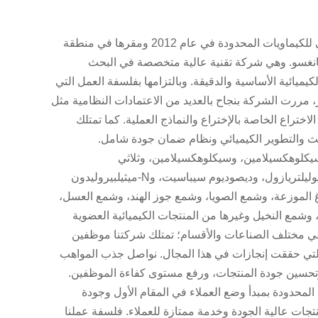
تأسست شركة نانجينغ إف إن إيه تي للكيماويات المحدودة في عام 2012 ومقرها في منطقة
يانغسو. وهي شركة تقنية عالية متخصصة في البحث
لكيميائية الأساسية والدقيقة. وبالتزامها بفلسفة العمل التي
، مررت الشركة بنجاح بالعديد من الاعتمادات النظامية مثل
اءات الاختراع الخاصة بالإختراع والنماذج العملية. كما تمتلك
 والتطوير الكيميائي ونظام ضمان جودة شامل.
سيكلوهكسيلامين، وسيكلوهكسيلامين، وثلاثي
الإيزوبروبانولامين، وبنزوتريازول، وتوليلتريازول، وديصوديوم سيباسيت، وN-ميثيلبيروليدون
أصباغ الموزعة، وشمع الصويا، وشمع جوز الهند، وشمع العسل،
وشمع النخيل وغيرها من المنتجات الكيميائية العضوية
طي مختلف الصناعات والأقسام؛ تمتلك شركتنا موظفين
التي حققت إنجازات في هذا المجال. نواصل جذب المواهب
، وتحسين جودة المنتجات، ورفع مستوى كفاءة الموظفين.
انجينغ FNAT كيميكال المحدودة بمبدأ وضع العملاء في المقام الأول وجودة
نتجات عالية الجودة وخدمة ممتازة للعملاء. فلسفة عملنا