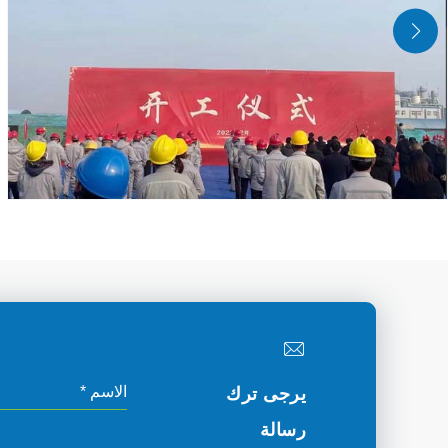
يرجى ترك
رسالة