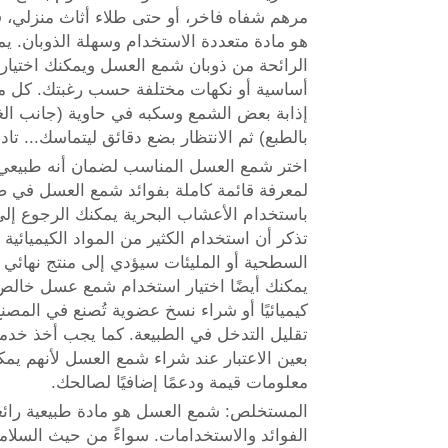
مرهم شفاه فاخر، أو حتى طلاء أثاث منزلي،
هو مادة متعددة الاستخدام وسهلة الذوبان. ي
الرائحة من ذوبان شمع العسل ويمكنك اختيار
أساسية أو نكهات مختلفة حسب رغبتك. كل ما
إذابة بعض الشمع وسكبه في حاوية (جانب ال
بالطبع) ثم الانتظار بضع دقائق ليتماسك... تادا
اختر شمع العسل المناسب لضمان أنه طبيعي ت
لمعرفة قائمة كاملة بفوائد شمع العسل في صن
باستخدام الأعشاب البحرية يمكنك الرجوع إلى 
تذكر أن استخدام الكثير من المواد الكيميائية 
السطحية أو المليئات سيؤدي إلى منتج نهائي 
يمكنك أيضًا اختيار استخدام شمع عسل خالص 
كيميائيًا أو شراء نسخ عضوية تُصنع في المصنع
تقليل التدخل في الطبيعة. كما يجب أخذ خدمة 
بعين الاعتبار عند شراء شمع العسل لأنهم يمك
معلومات قيمة ودعمًا إضافيًا لصالحك.
المستخلص: شمع العسل هو مادة طبيعية رائعة
الفوائد والاستخدامات. سواءً من حيث السلامة