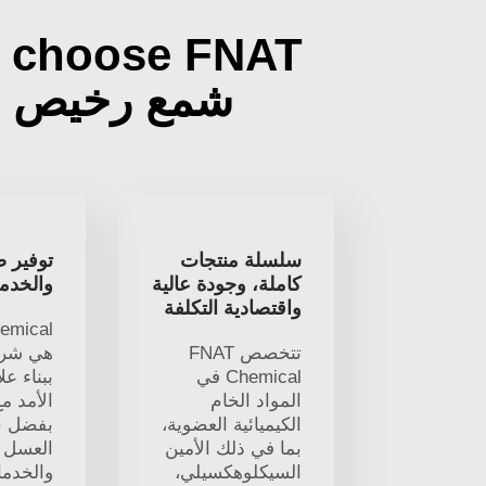
 choose FNAT
شمع رخيص 
سلسلة منتجات
توفير 
كاملة، وجودة عالية
والخدم
واقتصادية التكلفة
emical
تتخصص FNAT
هي شرك
Chemical في
ببناء ع
المواد الخام
الأمد مع
الكيميائية العضوية،
بفضل ج
بما في ذلك الأمين
العسل 
السيكلوهكسيلي،
والخدما