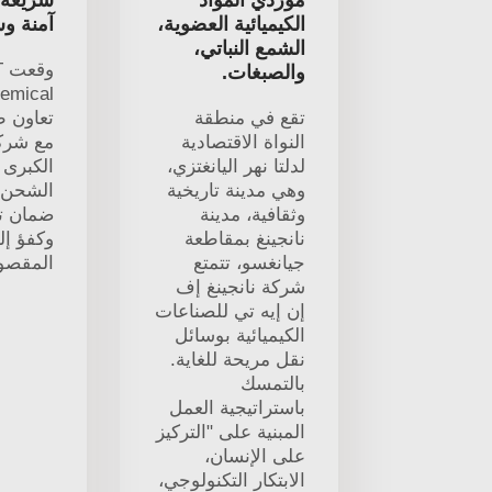
موردي المواد
سريعة 
الكيميائية العضوية،
آمنة و
الشمع النباتي،
و
والصبغات.
تقع في منطقة
تعاون ط
النواة الاقتصادية
مع شرك
لدلتا نهر اليانغتزي،
الكبرى 
وهي مدينة تاريخية
الشحن 
وثقافية، مدينة
ضمان ت
نانجينغ بمقاطعة
وكفؤ إل
جيانغسو، تتمتع
المقصو
شركة نانجينغ إف
إن إيه تي للصناعات
الكيميائية بوسائل
نقل مريحة للغاية.
بالتمسك
باستراتيجية العمل
المبنية على "التركيز
على الإنسان،
الابتكار التكنولوجي،