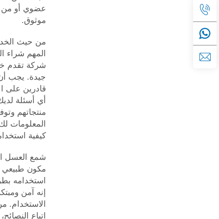
عضوي أو من 
موثوق.
من حيث الخدم
المهم شراء ال
شركة تقدم خد
جيدة. يجب أن 
قادرين على ال
أي أسئلة لدي
منتجاتهم وتوفي
المعلومات لك
كيفية استخدام
شمع العسل ا
مكون طبيعي ر
استخدامه بطر
إنه آمن ومبت
الاستخدام. من
اتباع النصائح،