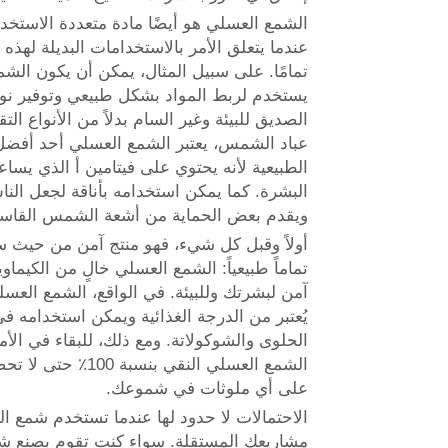
الشمع العسلي هو أيضًا مادة متعددة الاستخد
عندما يتعلق الأمر بالاستخدامات البديلة لهذه ا
تمامًا. على سبيل المثال، يمكن أن يكون الشم
يستخدم لربط المواد بشكل طبيعي وتوفير نوع
الصديق للبيئة وغير السام بدلاً من الأنواع التق
عباد الشمس، يعتبر الشمع العسلي أحد أفضل
الطبيعية لأنه يحتوي على فيتامين أ الذي يسا
البشرة. كما يمكن استخدامه بأناقة لجعل النا
ويقدم بعض الحماية من أشعة الشمس القاسي
أولاً وقبل كل شيء، فهو منتج آمن من حيث سل
تماماً طبيعياً: الشمع العسلي خالٍ من الكيماو
آمن لبشرتك وللبيئة. في الواقع، الشمع العسل
يُعتبر من الدرجة الغذائية ويمكن استخدامه ف
الحلوى والشوكولاتة. ومع ذلك، للبقاء في الأمان
الشمع العسلي النقي بنسب
على أي ملوثات في شموعك.
الاحتمالات لا حدود لها عندما تستخدم شمع 
مشاريعك المستقلة. سواء كنت تقوم بصنع شم