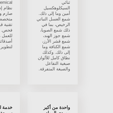
ثنائي
emical
السيكلوهكسيل
نظام إد
أمين وما إلى ذلك.
صارم وت
شمع العسل النباتي
متخصصة
الرخيص، بما في
تقنية ق
ذلك شمع الصويا،
فحص. ن
شمع جوز الهند،
للعمل م
شمع قشر الأرز،
أصدقائن
شمع الكنافة وما
لتطوير ا
إلى ذلك. وكذلك
نطاق كامل للألوان
صبغية التفاعل
والصبغة المتفرقة.
واحدة من أكبر
خدمة ل