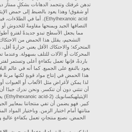
تدهن غرفتك وتتجمد الدهانات بشكلٍ ممتاز 
Ethylhexanoic acid). أما في الطل
التصاقها الجيد ويمنحها مقاومةً للخدوش أو ا
مما يجعل الأسطح تبدو جديدةً لفترةٍ أط
التشحيم، يقلل هذا الحمض من الاحتكاك 
المتحركة؛ والاحتكاك الأقل يعني حرارةً أقل، و
المحركات أو الآلات للتلف بسهولة. وعندما 
باردةً، فإنها تعمل بكفاءةٍ أعلى وتستمر لفتر
يعود بالنفع على الجميع. كما أنه في عالم الب
هذا الحمض في إنتاج مواد قويةٍ لكنها مرنةٌ
لذا يمكن لأغراض مثل الألعاب أو العبوات أو
أن تنثني دون أن تنكسر. ونحن ندرك جيدًا 
الإيثيلهي
كبير. فهو يضمن أن تفي منتجاتنا بمعايير الجو
متانتها أمام اختبار الزمن. وباختيار المواد ال
الحمض، نصنع منتجاتٍ تعمل بكفاءةٍ عاليةٍ 