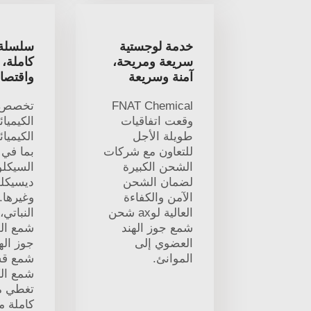
خدمة لوجستية
سلسلة 
سريعة ومريحة،
كاملة، 
آمنة وسريعة
واقتصاد
FNAT Chemical
وقعت اتفاقيات
الكيميائ
طويلة الأجل
الكيميائ
للتعاون مع شركات
بما في 
الشحن الكبيرة
السيكلو
لضمان الشحن
ديسيكل
الآمن والكفاءة
وغيرها.
العالية لوax شحن
النباتي
شمع جوز الهند
شمع ال
العضوي إلى
جوز اله
الموانئ.
شمع قشر
شمع الك
تغطي م
كاملة م