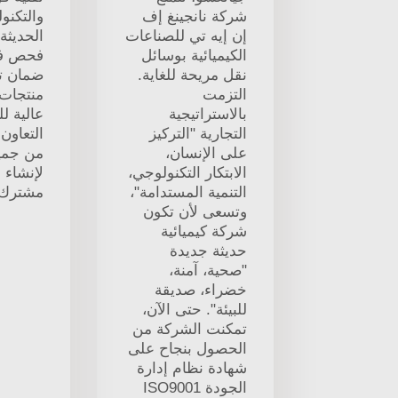
شركة نانجينغ إف
والتكنول
إن إيه تي للصناعات
الحديثة
الكيميائية بوسائل
فحص فعا
نقل مريحة للغاية.
ضمان ت
التزمت
منتجات
بالاستراتيجية
عالية لل
التجارية "التركيز
التعاون
على الإنسان،
من جميع
الابتكار التكنولوجي،
لإنشاء 
التنمية المستدامة"،
مشترك.
وتسعى لأن تكون
شركة كيميائية
حديثة جديدة
"صحية، آمنة،
خضراء، صديقة
للبيئة". حتى الآن،
تمكنت الشركة من
الحصول بنجاح على
شهادة نظام إدارة
الجودة ISO9001