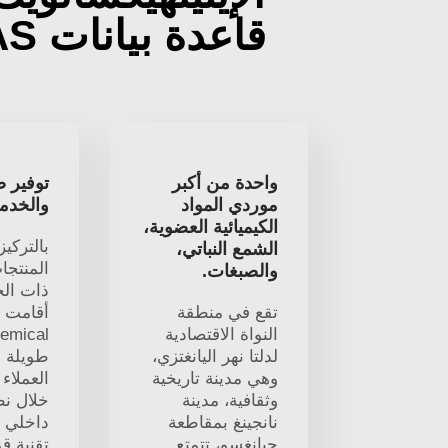
قاعدة بيانات CAS?
واحدة من أكبر
توفير 
موردي المواد
والخدم
الكيميائية العضوية،
بالتركي
الشمع النباتي،
المنتجا
والصبغات.
ذات الج
تقع في منطقة
النواة الاقتصادية
لدلتا نهر اليانغتزي،
طويلة ا
وهي مدينة تاريخية
العملاء 
وثقافية، مدينة
خلال نظ
نانجينغ بمقاطعة
داخلي 
جيانغسو، تتمتع
تقنية قو