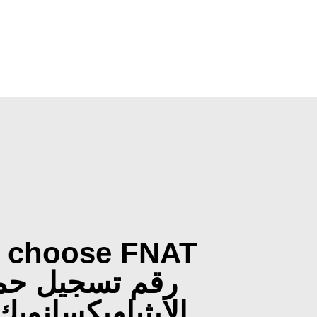
 choose FNAT
رقم تسجيل ح
الإيثيلهيكسانوي