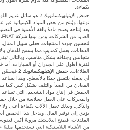
المنتجات المصنوعة منه تدوم لفترة أطول وت
بكفاءة.
حمض الإيثيلهيكسانويك 2 هو سائل
نوعها. ويُنتج من بعض المواد الكيميائية عبر ع
بعد إنتاجه يصبح مادةً بالغة الأهمية في التصن
العد
لتحسين جودة المنتجات. فعلى سبيل المثال، 
الدهانات، يعمل كمذيبٍ مما يسمح للدهان بال
متجانس وجفافه بشكل مناسب، وبالتالي تبقى ا
لفترة أطول على الجدران أو السيارات. أما 
الطلاءات،
حمض الإيثيلهيكسانويك 2
فيحسّن ا
أي يجعله يلتصق جيدًا بالأسطح. وهذا يساعد 
المعادن من الصدأ والتلف بشكل كبير. كما يس
الحمض في إنتاج مواد التشحيم، التي تساعد ا
والمحركات على العمل بسلاسة من خلال خفض
والتآكل. وبذلك تعمل الآلات بكفاءة أعلى ولا
يؤدي إلى توفير المال. ويدخل هذا الحمض أيض
الملدنات، فيمنح البلاستيك مرونةً أكبر. فبدون
من الأشياء البلاستيكية التي نستخدمها صلبةً ج