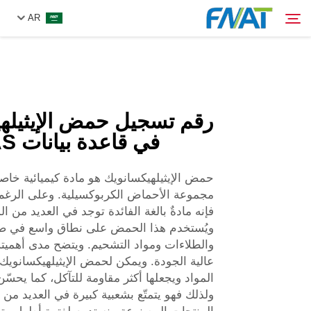
AR
المنتج
بحث
رقم تسجيل حمض الإيثيله
من نحن
في قاعدة بيانات CAS
الأخبار
حمض الإيثيلهيكسانويك هو مادة كيميائية خاص
مجموعة الأحماض الكربوكسيلية. وعلى الرغ
فيديو
فإنه مادةٌ بالغة الفائدة توجد في العديد من ال
ويُستخدم هذا الحمض على نطاق واسع في صن
والطلاءات ومواد التشحيم. ويتضح مدى أهميته 
اتصل بنا
عالية الجودة. ويمكن لحمض الإيثيلهيكسانويك 
المواد ويجعلها أكثر مقاومة للتآكل، كما يحسّن
ولذلك فهو يتمتّع بشعبية كبيرة في العديد من 