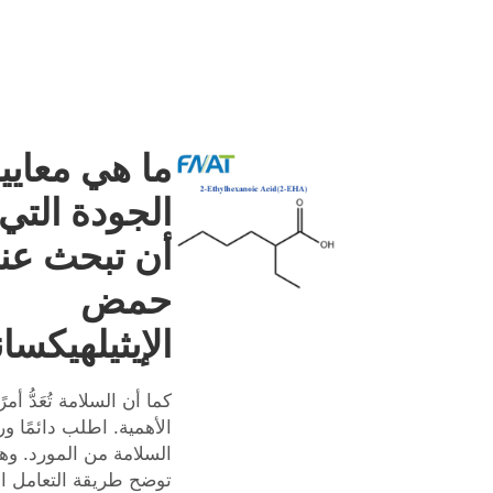
ما هي معايي
الجودة التي
أن تبحث عن
حمض
الإيثيلهيكسا
كما أن السلامة تُعَدُّ أمرً
الأهمية. اطلب دائمًا ور
السلامة من المورد. وهذ
توضح طريقة التعامل ال