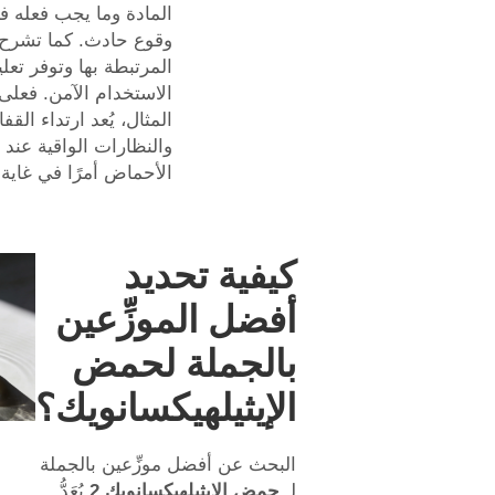
المادة وما يجب فعله 
وقوع حادث. كما تشرح
المرتبطة بها وتوفر تعل
الاستخدام الآمن. فعلى
المثال، يُعد ارتداء القف
والنظارات الواقية عند 
الأحماض أمرًا في غاية 
كيفية تحديد
أفضل الموزِّعين
بالجملة لحمض
الإيثيلهيكسانويك؟
البحث عن أفضل موزِّعين بالجملة
لـ
حمض الإيثيلهيكسانويك 2
يُعَدُّ