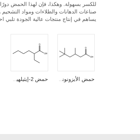
للكسر بسهولة. وهكذا، فإن لهذا الحمض دورًا ك
صناعات الدهانات والطلاءات ومواد التشحيم وا
يساهم في إنتاج منتجات عالية الجودة تلبي اح
حمض الأيزونونانيك (حمض 3,5,5-تريميثيلهكسانويك)
حمض 2-إيثيلهيكسانويك (2-EHA)