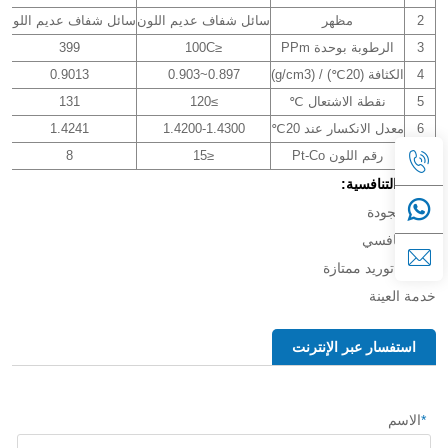
2
مظهر
سائل شفاف عديم اللون
سائل شفاف عديم اللون
3
الرطوبة بوحدة PPm
≤100C
399
4
الكثافة (20℃) / (g/cm3)
0.897~0.903
0.9013
5
نقطة الاشتعال ℃
≥120
131
6
معدل الانكسار عند 20℃
1.4200-1.4300
1.4241
7
رقم اللون Pt-Co
≤15
8
الميزة التنافسية:
عالي الجودة
سعر تنافسي
قدرات توريد ممتازة
خدمة العينة
استفسار عبر الإنترنت
*
الاسم