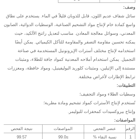
وصف:
سائل شفاف عديم اللون، قابل للذوبان قليلاً في الماء. يستخدم على نطاق
واسع كمادة خام لإنتاج مواد التشحيم الصناعية، الوسطيات الدوائية، الصابون
المعدني، وسوائل معالجة المعادن. مناسب لتعديل راتنج الألكيد، حيث
يمكنه تحسين مقاومة التصفر والمقاومة للتآكل الكيميائي. يمكن أيضًا
استخدامه لإنتاج مختلف أسترات الإيزونونيل المستخدمة في صناعة
التجميل. يمكن استخدام أملاحه المعدنية كمواد جافة للطلاء، ومثبتات
مستندة إلى الإثيلين، ومثبتات كلوريد البوليفينيل، ومواد حافظة، ومعززات
ترابط الإطارات لأغراض مختلفة.
التطبيقات:
وسطيات الطلاء ومواد التجفيف؛
تُستخدم لإنتاج الأسترات كمواد تشحيم ومادة مطرية؛
وإنتاج بيروكسيدات كمحفزات للبوليمر.
المواصفات:
الرقم
عنصر الفحص
المواصفات
نتيجة الفحص
1
نسبة النقاء %
≥99.0
99.57
ا