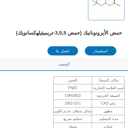
حمض الأيزونونانيك (حمض 3,5,5-تريميثيلهكسانويك)
استفسار
اتصل بنا
الوصف
مكان المنشأ:
الصين
اسم العلامة التجارية:
FNAT
الصيغة الجزيئية
C9H18O2
رقم CAS
3302-10-1
مظهر
سائل شفاف عديم اللون
مدة التسليم:
تسليم سريع
عينات
متوفر