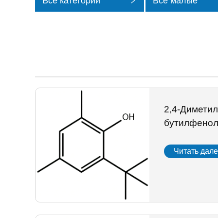
Все категории
Все малые
категории
2,4-Диметил
бутилфено
Читать дал