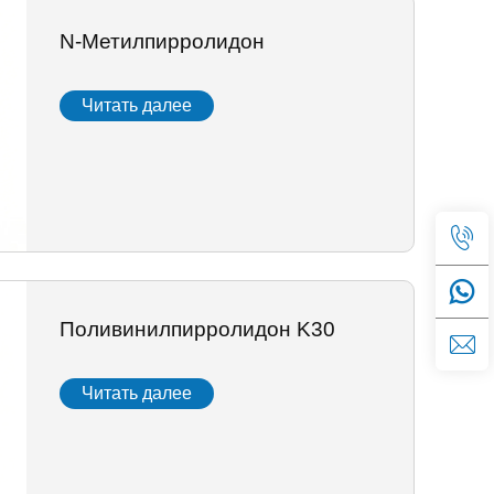
N-Метилпирролидон
Читать далее
Поливинилпирролидон K30
Читать далее