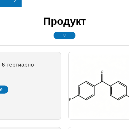
Продукт
-6-тертиарно-
л
ее