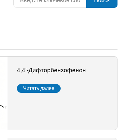
Поиск
4,4'-Дифторбензофенон
Читать далее