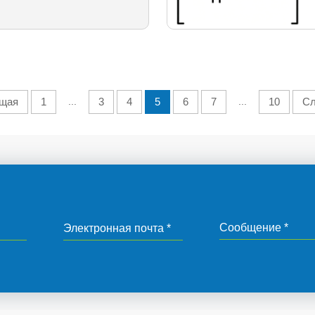
щая
1
...
3
4
5
6
7
...
10
С