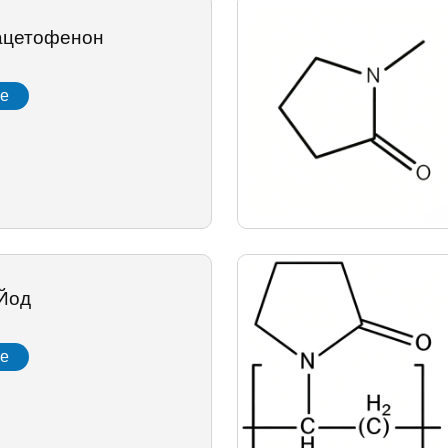
иацетофенон
ее
Йод
ее