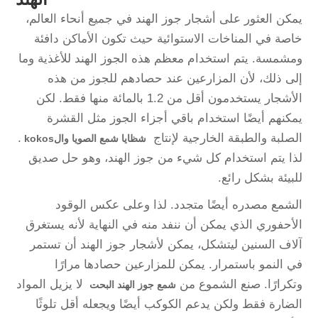
يمكن العثور على أشجار جوز الهند في جميع أنحاء العالم،
خاصة في المناخات الاستوائية حيث تكون الأماكن دافئة
ومشمسة. يتم استخدام معظم هذه الجوز الهند للأغذية وما
إلى ذلك، لأن المزارعين عند حصادهم للجوز من هذه
الأشجار يستخدمون أقل من 1.2 بالمائة منها فقط. لكن
يمكنهم أيضًا استخدام باقي أجزاء الجوز مثل القشرة
الصلبة والطبقة الخارجية لإنتاج
.
شظايا شمع الصويا والkokos
لذا يتم استخدام كل شيء من جوز الهند، وهو حل صديق
للبيئة بشكل رائع.
الشمع مصدره أيضًا متجدد. لذا وعلى عكس الوقود
الأحفوري الذي يمكن أن ننفد منه في النهاية لأنه يستغرق
آلاف السنين ليتشكل، يمكن لأشجار جوز الهند أن تستمر
في النمو باستمرار. يمكن للمزارعين حصادها مرارًا
وتكرارًا. صنع الشموع من
لا يزيل المواد
شمع جوز الهند البحت
الضارة فقط ولكن يدعم الكوكب أيضًا ويجعله أقل تلوثًا