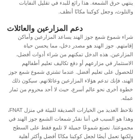
ينتهي حرق الشمعة. هذا رائع للبدء في تقليل النفايات
والتلوث، وجعل كوكبنا مكانًا أنظف.
دعم المزارعين والعائلات
شراء شموع شمع جوز الهند يساعد المزارعين وأماكن
إقامتهم. جوز الهند هو مصدر دخل، مما يحسن حياة
المزارعين. هذه الدخل تمكنهم من شراء أدوات أفضل،
الاستثمار في مزارعهم أو دفع تكاليف تعليم أطفالهم
للحصول على تعليم أفضل. عندما تشتري شموع شمع جوز
الهند، فإنك تدعم هؤلاء المزارعين وعائلاتهم. سيكون ذلك
خطوة أخرى نحو عالم أسرع، حيث لا أحد محروم من ثمار
عمله.
نلاحظ العديد من الخيارات الصديقة للبيئة في منزل FNAT،
وهذا هو السبب في أننا نقدّر شمعات الشمع جوز الهند في
مجموعتنا. نصنع شموعًا جميلة لا تلمع فقط على السطح
ولكنها تعمل أيضًا لجعل كوكبنا مكانًا أفضل وأكثر أهلية