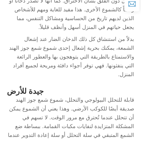
أطول دون القلق بشأن الاحتراق. كما أنها لا تصدر دخاناً أو
ركاماً كالشموع الأخرى. هذا مفيد للغاية ومهم للأشخاص
الذين لديهم تاريخ من الحساسية ومشاكل التنفس، مما
يجعل حياتهم في المنزل أسهل وأنظف قليلاً.
بدلاً من استنشاق كل ذلك الدخان الضار عند إشعال
الشمعة، يمكنك بحرية إشعال إحدى شموع شمع جوز الهند
والاستمتاع بالطريقة التي يتوهجون بها والعطور الرائعة
التي ينفثونها. فهي توفر أجواء دافئة ومريحة لجميع أفراد
المنزل.
جيدة للأرض
قابلة للتحلل البيولوجي والتحلل، شموع شمع جوز الهند
صديقة أيضًا للكوكب الأرضي. وهذا يعني أن الشموع يمكن
أن تتحلل عندما تُحترق مع مرور الوقت. لا تسهم في
المشكلة المتزايدة لنفايات مكبات القمامة. ببساطة ضع
الشمع المتبقي في سلة التحلل أو سلة إعادة التدوير عندما