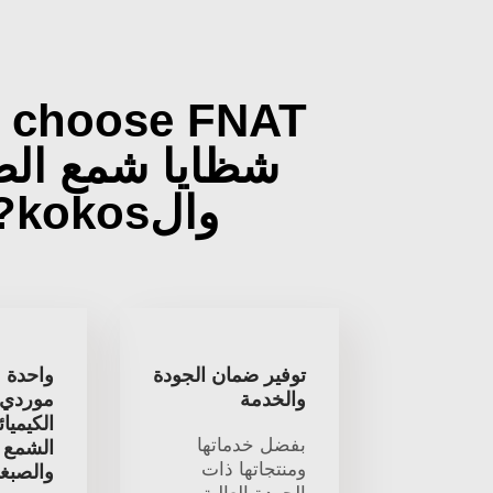
 choose FNAT
شظايا شمع الص
والkokos?
توفير ضمان الجودة
واحدة م
والخدمة
موردي ا
الكيميا
بفضل خدماتها
الشمع ا
ومنتجاتها ذات
والصبغ