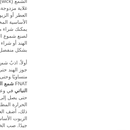
ال
غلاية مزدوجة،
العطر أو الزي
الأساسية المخت
يمكنك شراء 
لصنع شموع ال
الهند أو شراء 
بشكل منفصل.
أولاً، اذبُ شم
جوز الهند حت
متساويًا وحتى 
FNAT
شمع ال
النباتي
في وعا
حتى يصل إلى
الحرارة المطل
ذلك، أضف الع
الزيوت الأسا
جيدًا. صب ال