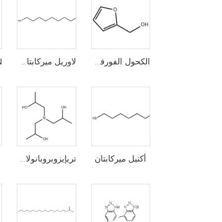
الكحول الفورفوري
لاوريل ميركابتان (n-دووديسيل ميركابتان، 1-دووديكانيثيول)
أكتيل ميركابتان
تريإيزوبروبانولامين