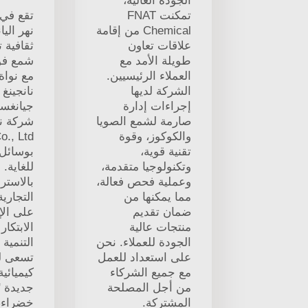
الجودة العالية،
تمكنت FNAT
تقع في 
Chemical من إقامة
نهر اليا
علاقات تعاون
ثقافية 
طويلة الأمد مع
شمع فو
العملاء الرئيسيين.
مع نواة
الشركة لديها
نانجينغ
إجراءات إدارة
جيانغسو
صارمة لشمع الصويا
والكوكوز، وقوة
تقنية قوية،
بوسائل
وتكنولوجيا متقدمة،
للغاية.
وعملية فحص فعالة،
بالاسترا
مما يمكنها من
التجارية
ضمان تقديم
على الإ
منتجات عالية
الابتكار
الجودة للعملاء. نحن
التنمية 
على استعداد للعمل
تسعى ل
مع جميع الشركاء
كيميائية
من أجل المصلحة
جديدة "
المشتركة.
خضراء،