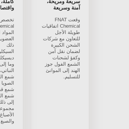
سريعة ومريحة،
كاملة، 
آمنة وسريعة
واقتصاد
وقعت FNAT
Chemical اتفاقيات
طويلة الأجل
المواد ا
للتعاون مع شركات
العضوية
الشحن الكبيرة
ذلك
لضمان نقل آمن
السيكلو
وكفؤ لشحنات
ديسيكل
الشمع الفول جوز
وما إلى
الهند إلى الموانئ
النباتي
للتسليم.
شمع ال
الصويا 
شمع قشر
شمع الك
إلى ذلك
مجموعة
الأصباغ 
والصبغ ا