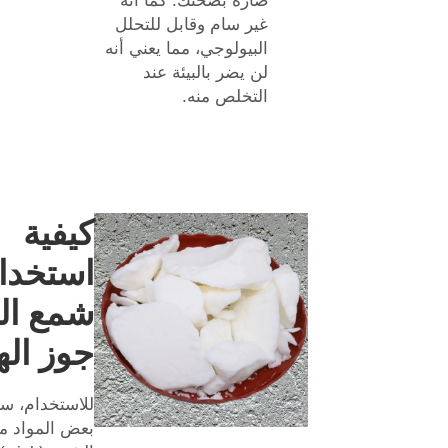
ضارة بصحتك. كما أنه
غير سام وقابل للتحلل
البيولوجي، مما يعني أنه
لن يضر بالبيئة عند
التخلص منه.
كيفية
استخدا
شمع ال
جوز اله
للاستخدام، ست
بعض المواد م