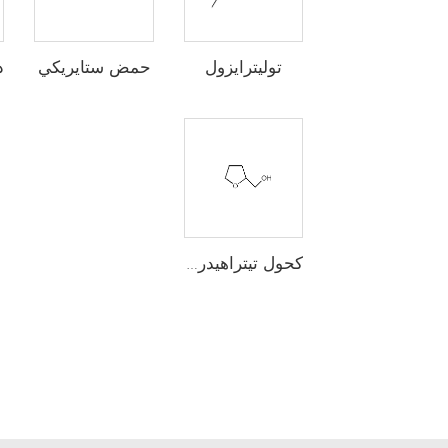
حمض ستايريكي
توليترايزول
كحول تيتراهيدروفرفوريł