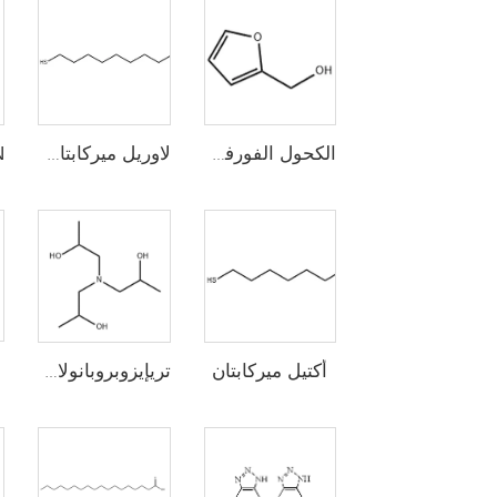
الكحول الفورفوري
لاوريل ميركابتان (n-دووديسيل ميركابتان، 1-دووديكانيثيول)
أكتيل ميركابتان
تريإيزوبروبانولامين