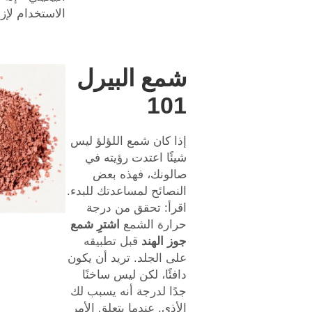
الاستخدام لإزا
شمع البيرل
101
إذا كان شمع اللؤلؤ ليس
شيئًا اعتدت رؤيته في
صالونك، فهذه بعض
النصائح لمساعدتك للبدء.
اقرأ: تحقق من درجة
حرارة الشمع
اشترِ شمع
جوز الهند
قبل تطبيقه
على الجلد. تريد أن يكون
دافئًا، لكن ليس ساخنًا
جدًا لدرجة أنه يسبب لك
الأذى. عندما يتعلق الأمر