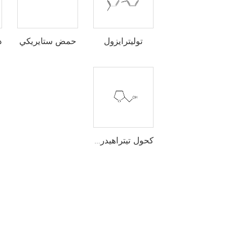
حمض ستايريكي
توليترايزول
كحول تيتراهيدروفرفوريł