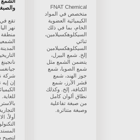
الشمع ا
FNAT Chemical
والصبغ
متخصص في المواد
الكيميائية العضوية
تقع في 
الخام، بما في ذلك
نهر اليا
السيكلوهكسيلامين،
منطقة ا
ثنائي
الشمعية
السيكلوهكسيلامين
المدينة 
إلخ. شمع البيرل،
التاريخي
يتضمن الشمع مثل
نانجينغ
شمع الصويا، شمع
جيانغسو
جوز الهند، شمع
شركة نا
قشر الأرز، شمع
إن إيه 
الكنافة، إلخ. وكذلك
الكيميائ
نطاق ألوان كامل
للغاية.
من صبغة تفاعلية
بالاسترا
وصبغة متناثرة.
التجارية
أولاً، الا
التكنولو
المستدا
لتصبح 