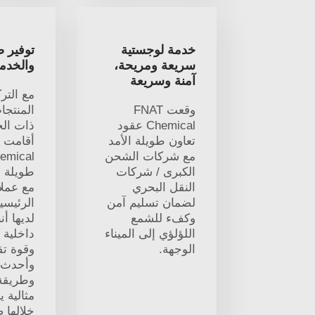
خدمة لوجستية
توفير 
سريعة ومريحة،
والخدم
آمنة وسريعة
مع التر
وقعت FNAT
المنتجا
Chemical عقود
ذات الج
تعاون طويلة الأمد
مع شركات الشحن
الكبرى / شركات
طويلة ا
النقل البحري
مع عملا
لضمان تسليم آمن
الرئيسي
وكفء للشمع
لديها أ
اللؤلؤي إلى الميناء
داخلية 
الوجهة.
وقوة تق
وأحدث ا
وطريق
مثالية 
خلالها 