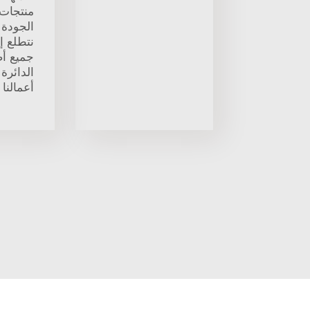
منتجات 
الجودة 
نتطلع إ
جميع أص
الدائرة
أعمالنا م