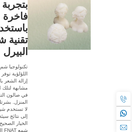
بتجربة
فاخرة
باستخد
تقنية ش
البيرل
اللؤلؤية توفر 
إزالة الشعر ب
مشابهة لتلك 
في صالون الت
المنزل. بشرتك
لا تستخدم شيئ
إلى نتائج سيئة
الخيار الصحيح 
شمع 