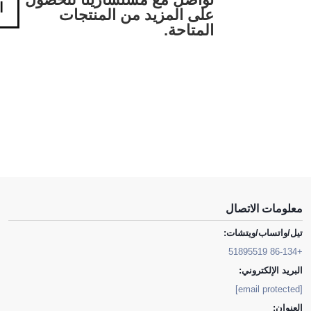
ا
على المزيد من المنتجات
المتاحة.
معلومات الاتصال
تيل/واتساب/ويتشات:
+86-134 51895519
البريد الإلكتروني:
[email protected]
العنوان: