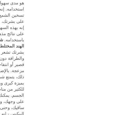
هو مدى سهول
استخدامه. إن
تسخين الشمع
على بشرتك، و
إنه بهذه السه
على نتائج مذه
باستخدامه.
شم
الهند المختلط
بشرتك تشعر ب
والطرافة دون
قصير أو انتفا
مزعجة. بالإضا
ذلك، يتمتع شم
بميزة كبرى وه
للكثير من من
الجسم. يمكنك
على وجهك، و
ساقيك، وحتى
البيكيني - إنه 