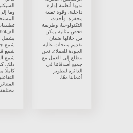
لديها أنظمة إدارة
السيكلو
داخلية، وقوة تقنية
وما إلى
محفزة، وأحدث
المستخ
التكنولوجيا، وطريقة
تطبيقا
فحص مثالية يمكن
الفl
من خلالها ضمان
يشمل ش
تقديم منتجات عالية
شمع جوز
الجودة للعملاء. نحن
شمع قشر
نتطلع إلى العمل مع
شمع الل
جميع أصدقائنا في
ذلك. كما
الدائرة لتطوير
كاملًا م
أعمالنا معًا.
التفاعلي
المتناثر
مختلفة.