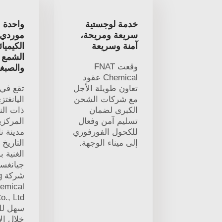
خدمة لوجستية
واحدة م
سريعة ومريحة،
موردي ا
آمنة وسريعة
الكيميا
الشمع ا
وقعت FNAT
والصبغ
Chemical عقود
تعاون طويلة الأجل
تقع في 
مع شركات الشحن
اليانغتز
الكبرى لضمان
ذات الن
تسليم آمن وفعال
المركزي
للكحول الفورفوري
مدينة ن
إلى ميناء الوجهة.
التاريخ 
الغنية 
جيانغسو
ش
emical
سهل للغ
خلال الا