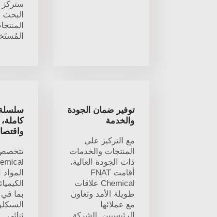
ستركز أ
البحث و
المنتجا
المُستَ
توفير ضمان الجودة
سلسلة 
والخدمة
كاملة، 
واقتصاد
مع التركيز على
المنتجات والخدمات
ذات الجودة العالية،
أقامت FNAT
المواد 
Chemical علاقات
الكيميائ
طويلة الأمد وتعاون
بما في 
مع عملائها
السيكلو
الرئيسيين. الشركة
ثنائي