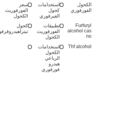
الكحول
استخدامات
سعر
الفورفوري
كحول
الفورفوريث
الفيرفوري
الكحول
Furfuryl
تطبيقات
كحول
alcohol cas
الفورفوريث
تيتراهيدروفرفو
no
الكحول
Thf alcohol
استخدامات
الكحول
الرباعي
هيدرو
فورفوري