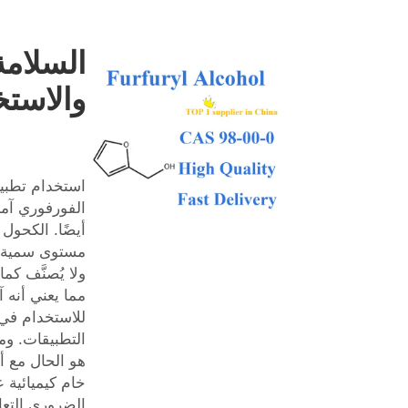
السلامة
والاستخ
استخدام تطبي
الفورفوري آمن
مستوى سمية
ولا يُصنَّف كم
مما يعني أنه 
للاستخدام في 
التطبيقات. وم
هو الحال مع 
خام كيميائية
الضروري التع