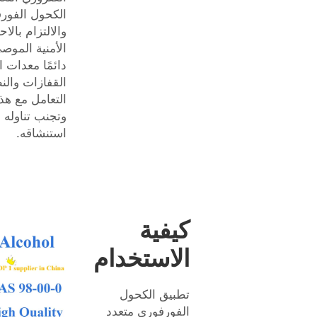
الكحول الفورف
والالتزام بالا
الأمنية الموصى 
دائمًا معدات ا
القفازات والن
التعامل مع هذا
وتجنب تناوله أ
استنشاقه.
كيفية
الاستخدام
تطبيق الكحول
الفورفوري متعدد