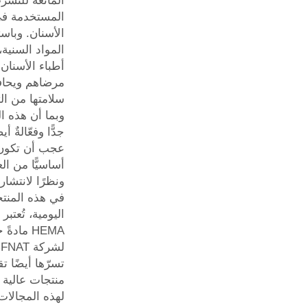
المانعة للتسر
المستخدمة 
الأسنان. وباس
المواد السنية،
أطباء الأسنان 
مرضاهم ويحا
سلامتها من ا
وبما أن هذه ال
جدًّا وفعّالةٌ أيض
عجب أن تكون 
أساسيًّا من الع
ونظرًا لانتشار
في هذه المنت
HEMA مادةً
ل
تسرّها أيضًا ت
منتجات عالية 
لهذه المجالات