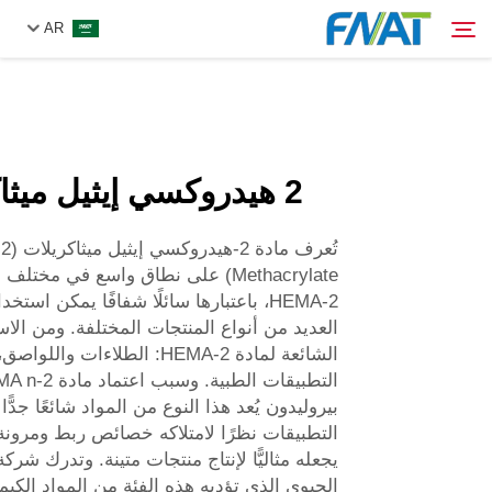
AR
المنتج
ابحث
2 هيدروكسي إيثيل ميثاكريليت
من نحن
الأخبار
Methacrylate) على نطاق واسع في مخت
2-HEMA، باعتبارها سائلًا شفافًا يمكن است
العديد من أنواع المنتجات المختلفة. ومن الا
فيديو
الشائعة لمادة 2-HEMA: الطلاءات وال
التطبيقات الطبية. وسبب اعتماد مادة 2-HEMA
اتصل بنا
بيروليدون
يُعد هذا النوع من المواد شائعًا جدًّ
التطبيقات نظرًا لامتلاكه خصائص ربط ومرونة 
الحيوي الذي تؤديه هذه الفئة من المواد الكيمي