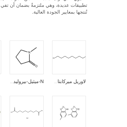
تطبيقات عديدة، وهي ملتزمةٌ بضمان أن تفي ا
تُنتجها بمعايير الجودة العالية.
لاوريل ميركابتان (n-دووديسيل ميركابتان، 1-دووديكانيثيول)
N-ميثيل-بيروليدون