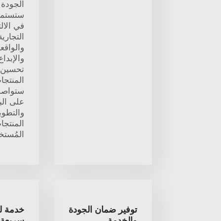
ستستمر
في الالت
التجارية
والواقعي
والإبدا
تحسين 
المنتجات
ستواصل 
على ال
والتطوي
المنتجا
المُستخد
توفير ضمان الجودة
خدمة ل
والخدمة
سريعة 