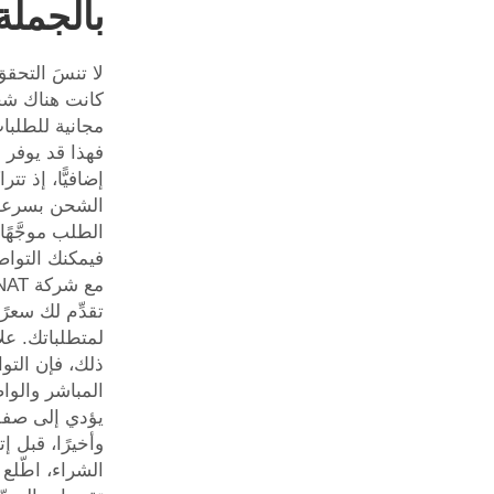
بالجملة
لا تنسَ التحقق
كانت هناك ش
مجانية للطلبات
فهذا قد يوفر ل
إضافيًّا، إذ تت
الشحن بسرعة.
الطلب موجَّهًا
فيمكنك التواص
تقدِّم لك سعرًا 
لمتطلباتك. علا
ذلك، فإن التو
المباشر والوا
يؤدي إلى صف
وأخيرًا، قبل إ
الشراء، اطّلع