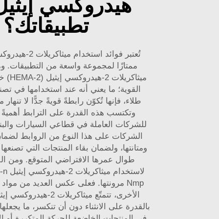
هيدروكسي إيثيل
تطبيقاتك؟
تُعتبر فوائد استخدام 
ممتازًا لمجموعة واسعة من التطبيقات. وم
ميثاكريل
القوية؛ ما يعني أنه عند استخدامها في تصن
طلاء، فإنها تُكوّن رابطةً قويةً جدًّا لا تنهار
وتكتسب هذه القدرة على الترابط أهميةً با
للشركات العاملة في قطاعي السيارات والبناء
الشركات على هذا النوع من الروابط لضمان 
ومتانتها، ولضمان بقاء المنتجات التي تصنعها 
طوال عمرها الافتراضي المتوقع. ومن الف
لاستخدام ميثاكريلات 2-هيدروكسي إيثيل
n
Nmp
مرونتها. فعلى عكس العديد من مواد ا
بالقدرة على الانثناء دون أن تنكسر، ما يجعلها 
في المنتجات الخاضعة للحركة المتكررة أو ال