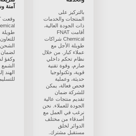
آمنة و
بالتركيز على
المنتجات والخدمات
و
ذات الجودة العالية،
أقامت FNAT
طويلة ا
Chemical شراكات
للتعاون
طويلة الأجل مع
الشحن ا
عملاء كبار. من خلال
لضمان 
نظام تحكم داخلي
وكفؤ ل
صارم، وقوة تقنية
الشمع ا
قوية، وتكنولوجيا
الهند إ
حديثة، وعملية
للتسليم
فحص فعالة، يمكن
للشركة ضمان
تقديم منتجات عالية
الجودة للعملاء. نحن
نرغب في العمل مع
أصدقاء من مختلف
الدوائر لخلق
مستقبل مشترك.