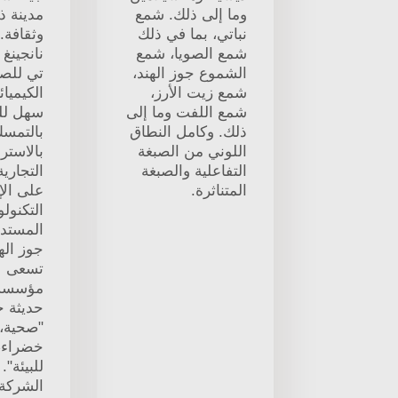
وما إلى ذلك. شمع
مدينة ذ
نباتي، بما في ذلك
وثقافة.
شمع الصويا، شمع
نانجينغ
الشموع جوز الهند،
تي للص
شمع زيت الأرز،
الكيميائ
شمع اللفت وما إلى
سهل للغ
ذلك. وكامل النطاق
بالتمس
اللوني من الصبغة
بالاسترا
التفاعلية والصبغة
التجارية
المتناثرة.
على الإ
التكنولو
المستد
جوز الهن
تسعى ل
مؤسسة ك
حديثة ج
"صحية، 
خضراء،
للبيئة"
الشركة 