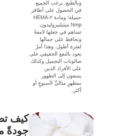
وبالطبع، يرغب الجميع
في الحصول على أظافر
جميلة؛ ومادة ٢-HEMA
Nmp ميثيلبيروليدون
تساهم في جعلها لامعةً
وتحافظ على جمالها
لفترة أطول. وهذا أمرٌ
يعود بالنفع الحقيقي على
صالونات التجميل وكذلك
على الأفراد الذين
يسعون إلى الظهور
بمظهرٍ مثاليٍّ لأسبوعٍ أو
أكثر.
كيف ت
جودةً م