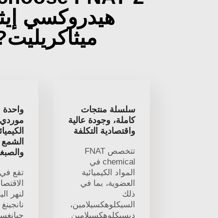
هيدروكسي إيث
ميثاكريليت?
سلسلة منتجات
واحدة م
كاملة، وجودة عالية
موردي ا
واقتصادية التكلفة
الكيميا
الشمع ا
تتخصص FNAT
والصبغ
chemical في
المواد الكيميائية
تقع في
العضوية، بما في
الاقتصا
ذلك
لنهر الي
السيكلوهكسيلامين،
نانجينغ
ديسيكلوهكسيلامين
جيانغس