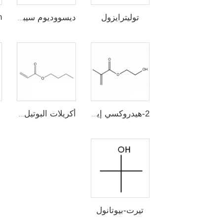
توليترايزول
ديسووديوم سيبيكات
2-هيدروكسي إيثيل ميثاكرايلات
أكريلات البوتيل الطبيعي
تيرت-بيوتانول