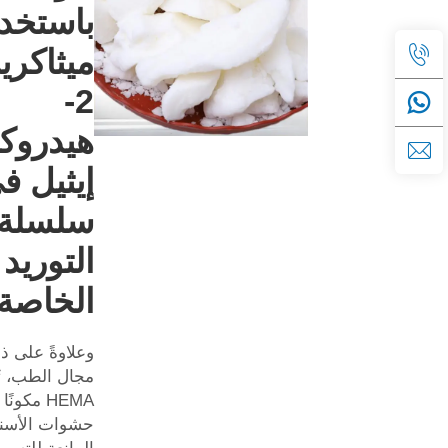
باستخد
ميثاكري
2-
هيدرو
إيثيل ف
سلسلة
التوريد
الخاصة
وعلاوةً على ذ
HEMA مكونً
حشوات الأسنا