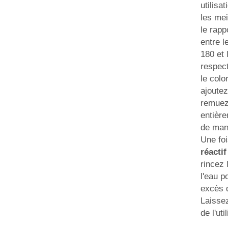
utilisa
les mei
le rapp
entre l
180 et 
respect
le colo
ajoutez
remuez 
entièr
de man
Une fo
réacti
rincez 
l'eau p
excès 
Laisse
de l'util