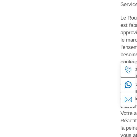
Service
Le Rou
est fab
approv
le mar
l'ense
besoin
couleur
respec
de qual
élevées
sous u
contrôle
d'assure
Votre 
Réacti
la pein
vous a