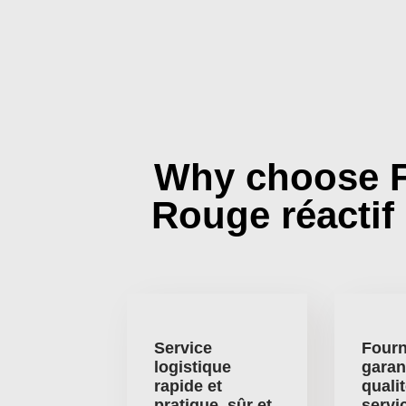
Why choose 
Rouge réactif
Service
Fourn
logistique
garan
rapide et
qualit
pratique, sûr et
servi