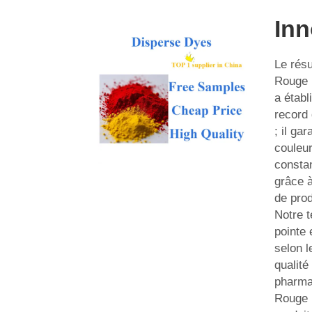
Inn
Le résu
Rouge 
a établ
record 
; il gar
couleur
constan
grâce 
de prod
Notre t
pointe 
selon 
qualité
pharma
Rouge 