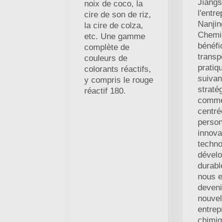
Jiangs
noix de coco, la
l'entre
cire de son de riz,
Nanji
la cire de colza,
Chemic
etc. Une gamme
bénéfi
complète de
transp
couleurs de
pratiq
colorants réactifs,
suivan
y compris le rouge
straté
réactif 180.
comme
centré
perso
innova
techno
dével
durabl
nous e
deveni
nouvel
entrep
chimi