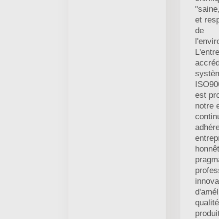
"saine
et res
de
l'envi
L'entr
accréd
systèm
ISO900
est pr
notre 
contin
adhérer
entrep
honnêt
pragma
profes
innova
d'amél
qualit
produi