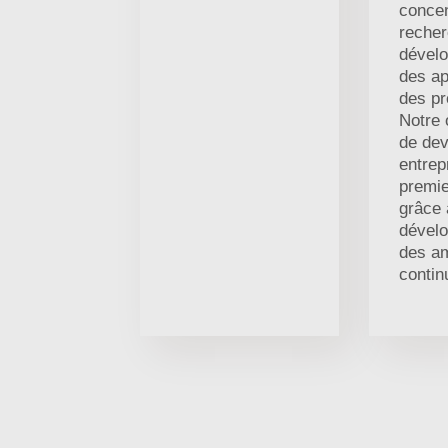
concen
recher
dével
des ap
des pr
Notre 
de dev
entrep
premie
grâce 
dével
des am
contin