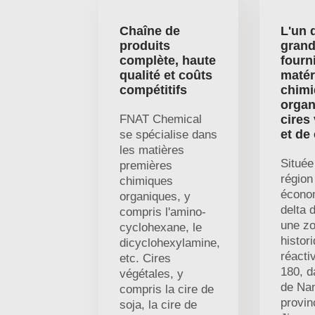
Chaîne de
L'un 
produits
gran
complète, haute
fourn
qualité et coûts
matér
compétitifs
chim
organ
FNAT Chemical
cires
et de
se spécialise dans
les matières
Située
premières
région
chimiques
écono
organiques, y
delta 
compris l'amino-
une z
cyclohexane, le
histor
dicyclohexylamine,
réacti
etc. Cires
180, da
végétales, y
de Nan
compris la cire de
provin
soja, la cire de