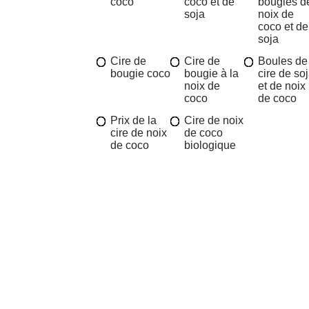
coco
coco et de
bougies d
soja
noix de
coco et de
soja
Cire de
Cire de
Boules de
bougie coco
bougie à la
cire de so
noix de
et de noix
coco
de coco
Prix de la
Cire de noix
cire de noix
de coco
de coco
biologique