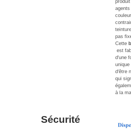
produi
agents 
couleur
contra
teintur
pas fix
Cette
b
est fa
d'une f
unique 
d'être 
qui sig
égaleme
à la ma
Sécurité