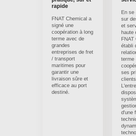
rapide
En se 
FNAT Chemical a
sur de
signé une
et ser
coopération à long
haute 
terme avec de
FNAT 
grandes
établi
entreprises de fret
relati
/ transport
terme 
maritimes pour
coopér
garantir une
ses pr
livraison sûre et
clients
efficace au port
L'entr
destiné.
dispos
systè
gestio
d'une 
techni
dynam
techno