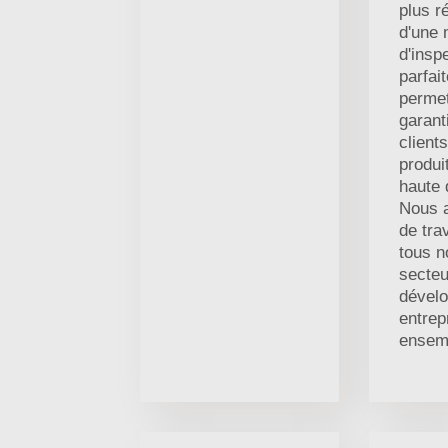
plus r
d'une
d'insp
parfait
perme
garant
client
produi
haute 
Nous 
de tra
tous n
secteu
dévelo
entrep
ensem