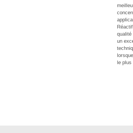
meilleu
concer
applica
Réactif
qualité
un exce
techniq
lorsqu
le plus