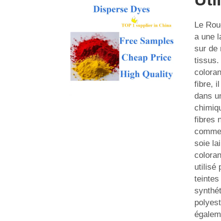
Le Rou
a une l
sur de
tissus.
coloran
fibre, i
dans u
chimiq
fibres 
comme 
soie la
coloran
utilisé
teintes
synthé
polyest
égalem