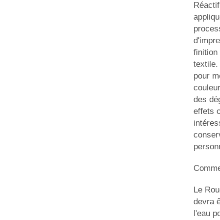
Réactif
appliqu
process
d'impre
finitio
textile
pour m
couleur
des dé
effets
intéres
conser
personn
Commen
Le Rou
devra ê
l'eau p