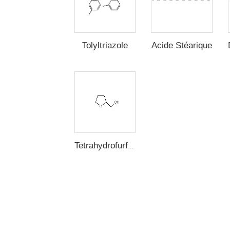
Acide Stéarique
Tolyltriazole
Tetrahydrofurfuryl Alcohol