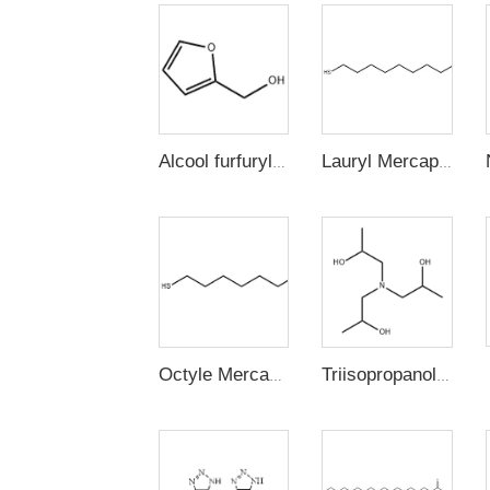
Alcool furfurylique
Lauryl Mercaptan (n-Dodecyl Mercaptan, 1-Dodecanethiol)
Octyle Mercaptan
Triisopropanolamine