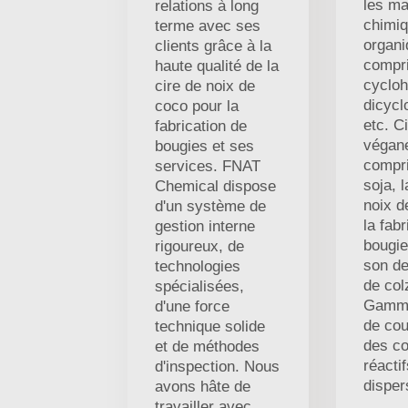
les ma
relations à long
chimi
terme avec ses
organi
clients grâce à la
compri
haute qualité de la
cycloh
cire de noix de
dicycl
coco pour la
etc. C
fabrication de
végan
bougies et ses
compri
services. FNAT
soja, l
Chemical dispose
noix d
d'un système de
la fabr
gestion interne
bougie
rigoureux, de
son de 
technologies
de col
spécialisées,
Gamme
d'une force
de cou
technique solide
des co
et de méthodes
réactif
d'inspection. Nous
disper
avons hâte de
travailler avec