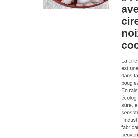
ave
cir
noi
co
La cire
est une
dans la
bougies
En rais
écologi
sûre, el
sensat
l'indust
fabrica
peuven