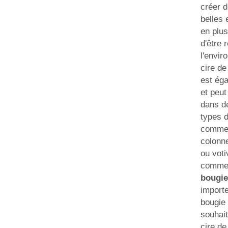
créer 
belles 
en plus
d'être 
l'envir
cire de
est éga
et peut
dans d
types 
comme 
colonn
ou voti
comme
bougie
importe
bougie
souhait
cire de