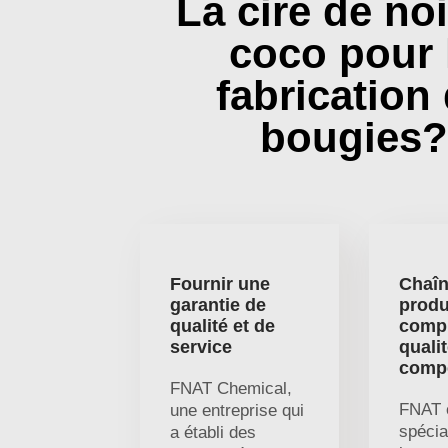
La cire de no
coco pour 
fabrication
bougies?
Fournir une
Chaîn
garantie de
produ
qualité et de
compl
service
quali
compé
FNAT Chemical,
FNAT 
une entreprise qui
spécia
a établi des