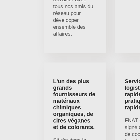
tous nos amis du
réseau pour
développer
ensemble des
affaires.
L'un des plus
Servi
grands
logis
fournisseurs de
rapid
matériaux
pratiq
chimiques
rapid
organiques, de
cires véganes
FNAT 
et de colorants.
signé 
de coo