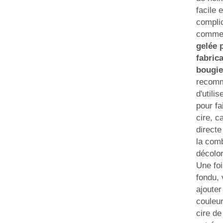
facile 
complic
comme
gelée 
fabric
bougi
recom
d'utili
pour fa
cire, c
directe
la comb
décolor
Une foi
fondu,
ajouter
couleur
cire de