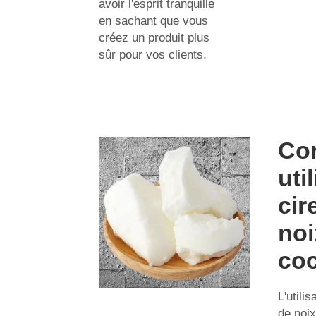
avoir l'esprit tranquille
en sachant que vous
créez un produit plus
sûr pour vos clients.
Co
util
cir
noi
co
L'utilis
de noix