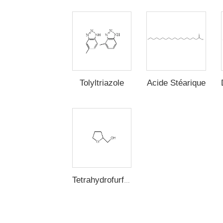
Acide Stéarique
Tolyltriazole
Tetrahydrofurfuryl Alcohol