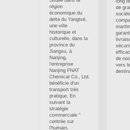
Située dans la
long t
région
de gr
économique du
société
delta du Yangtsé,
compa
une ville
mariti
historique et
garant
culturelle, dans la
livrais
province du
sécuri
Jiangsu, à
efficac
Nanjing,
de noi
l'entreprise
vers l
Nanjing FNAT
destin
Chemical Co., Ltd.
bénéficie d'un
transport très
pratique. En
suivant la
stratégie
commerciale "
centrée sur
l'humain,