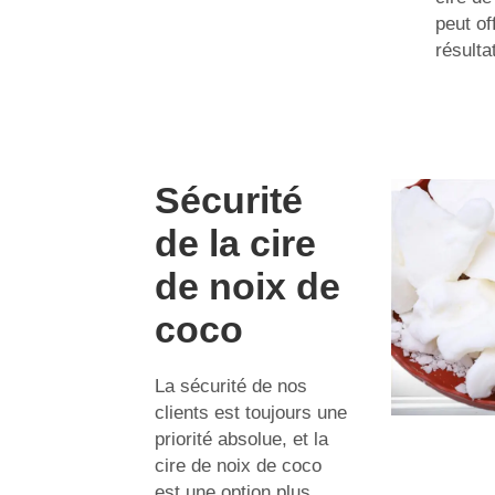
peut of
résulta
Sécurité
de la cire
de noix de
coco
La sécurité de nos
clients est toujours une
priorité absolue, et la
cire de noix de coco
est une option plus