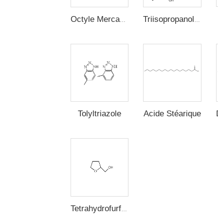
Octyle Mercaptan
Triisopropanolamine
Acide Stéarique
Tolyltriazole
Tetrahydrofurfuryl Alcohol