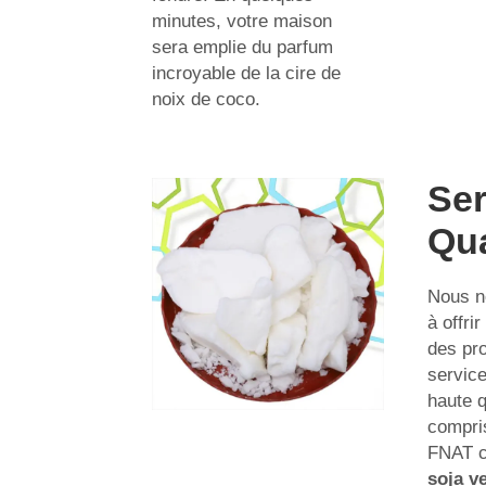
minutes, votre maison
sera emplie du parfum
incroyable de la cire de
noix de coco.
Ser
Qua
Nous n
à offri
des pro
service
haute q
compris
FNAT 
soja v