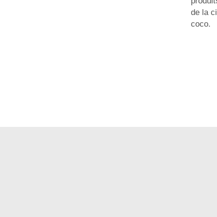
produits
de la c
coco.