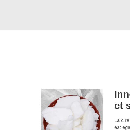
Inn
et 
La cire
est ég