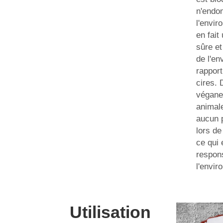
n'endo
l'envir
en fait
sûre e
de l'en
rapport
cires. 
végane
animale
aucun 
lors de
ce qui 
respon
l'envir
Utilisation