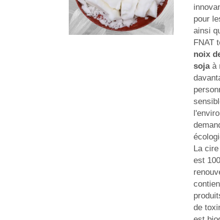
innovan
pour le
ainsi q
FNAT t
noix d
soja
à
davant
person
sensib
l'envir
demand
écolog
La cire
est 100
renouve
contien
produi
de toxi
est bio