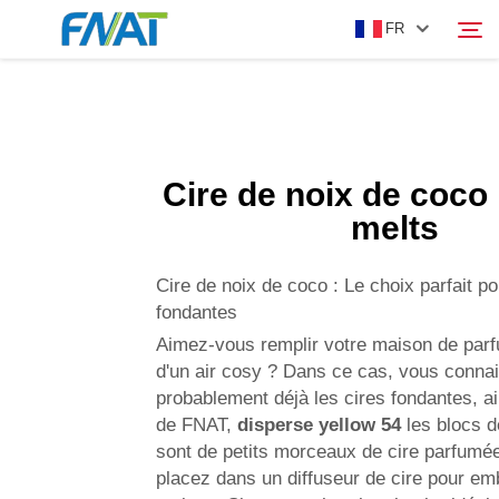
FR
PRODUIT
Rechercher
Cire de noix de coco 
À PROPOS DE NOUS
melts
ACTUALITÉS
Cire de noix de coco : Le choix parfait po
fondantes
VIDÉO
Aimez-vous remplir votre maison de parf
d'un air cosy ? Dans ce cas, vous conna
probablement déjà les cires fondantes, ai
NOUS CONTACTER
de FNAT,
disperse yellow 54
les blocs 
sont de petits morceaux de cire parfumé
placez dans un diffuseur de cire pour e