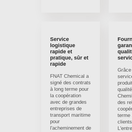
Service
Fourn
logistique
garan
rapide et
qualit
pratique, sûr et
servi
rapide
Grâce
FNAT Chemical a
servic
signé des contrats
produi
à long terme pour
qualit
la coopération
Chemic
avec de grandes
des re
entreprises de
coopér
transport maritime
terme
pour
client
l'acheminement de
L'entr