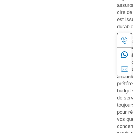
assuro
cire de
est is
durabl
normes 
plus é
propos
de sent
tailles
de coc
à toute
préfére
budget
de serv
toujour
pour ré
vos qu
concer