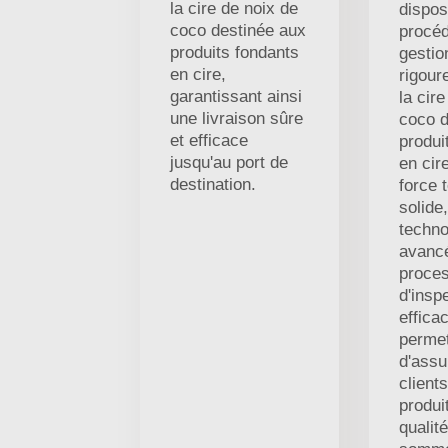
la cire de noix de
dispos
coco destinée aux
procé
produits fondants
gestio
en cire,
rigour
garantissant ainsi
la cir
une livraison sûre
coco d
et efficace
produi
jusqu'au port de
en cir
destination.
force 
solide
techno
avancé
proce
d'insp
effica
permet
d'assu
client
produi
qualit