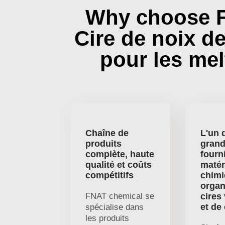
Why choose 
Cire de noix d
pour les mel
Chaîne de
L'un 
produits
gran
complète, haute
fourn
qualité et coûts
matér
compétitifs
chim
organ
FNAT chemical se
cires
et de
spécialise dans
les produits