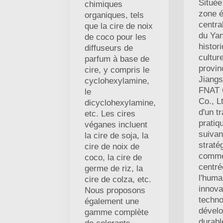
Située
chimiques
zone 
organiques, tels
centra
que la cire de noix
du Yan
de coco pour les
histor
diffuseurs de
culture
parfum à base de
provin
cire, y compris le
Jiangs
cyclohexylamine,
FNAT 
le
Co., L
dicyclohexylamine,
d'un t
etc. Les cires
pratiq
véganes incluent
suivan
la cire de soja, la
straté
cire de noix de
comme
coco, la cire de
centré
germe de riz, la
l'huma
cire de colza, etc.
innova
Nous proposons
techno
également une
dével
gamme complète
durabl