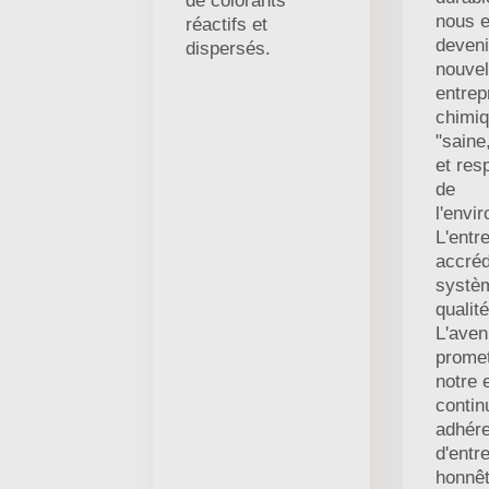
de colorants
nous e
réactifs et
deveni
dispersés.
nouvel
entrep
chimi
"saine
et res
de
l'envi
L'entr
accréd
systè
qualit
L'aven
promet
notre 
contin
adhérer
d'entre
honnêt