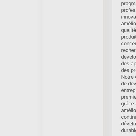
pragma
profes
innova
amélio
qualit
produi
concen
recher
dével
des ap
des pr
Notre 
de dev
entrep
premie
grâce 
amélio
contin
dével
durabl