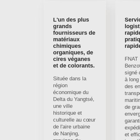
L'un des plus
Servi
grands
logis
fournisseurs de
rapid
matériaux
pratiq
chimiques
rapid
organiques, de
cires véganes
FNAT
et de colorants.
Benzot
signé 
Située dans la
à long
région
des en
économique du
transp
Delta du Yangtsé,
mariti
une ville
de gr
historique et
enverg
culturelle au cœur
garant
de l'aire urbaine
expédi
de Nanjing,
et eff