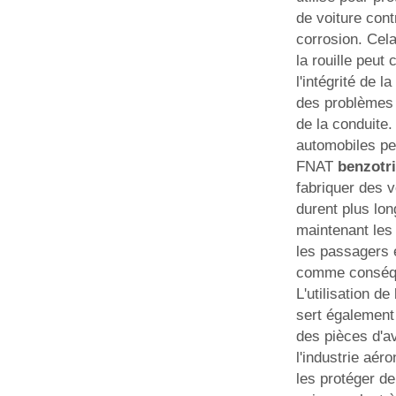
de voiture contr
corrosion. Cela
la rouille peut
l'intégrité de l
des problèmes 
de la conduite.
automobiles peu
FNAT
benzotr
fabriquer des v
durent plus lo
maintenant les
les passagers 
comme conséq
L'utilisation de
sert également 
des pièces d'a
l'industrie aér
les protéger de 