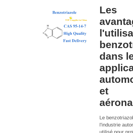
Les
avanta
l'utili
benzot
dans l
applic
automo
et
aérona
Le benzotriazo
l'industrie aut
utilisé pour pr