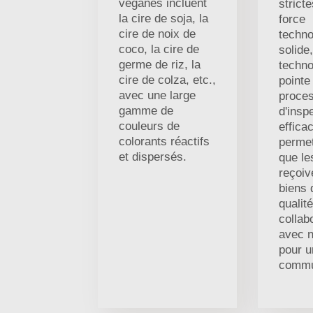
véganes incluent
stricte
la cire de soja, la
force
cire de noix de
techno
coco, la cire de
solide
germe de riz, la
techno
cire de colza, etc.,
pointe
avec une large
proce
gamme de
d'insp
couleurs de
effica
colorants réactifs
permet
et dispersés.
que le
reçoiv
biens 
qualit
collab
avec n
pour u
comm