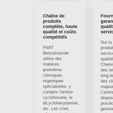
Chaîne de
Fourn
produits
garan
complète, haute
qualit
qualité et coûts
servi
compétitifs
Sur la
FNAT
produi
Benzotriazole
servic
utilise des
qualit
matières
Chemic
premières
des re
chimiques
long t
organiques
des cl
spécialisées, y
majeur
compris l'amino-
L'entr
cyclohexane, le
dispos
dicyclohexylamine,
procé
etc. Les cires
gestio