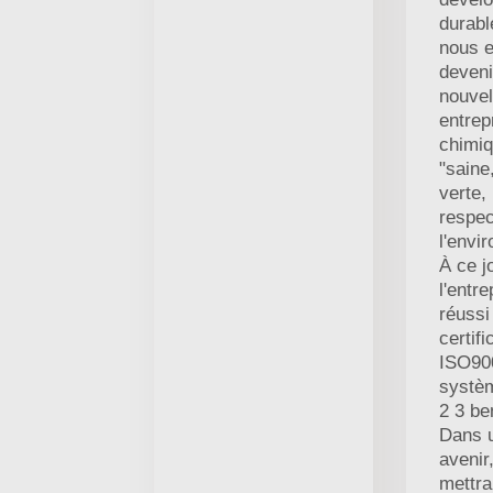
durabl
nous e
deveni
nouvel
entrep
chimi
"saine
verte,
respe
l'envi
À ce j
l'entre
réussi
certifi
ISO900
systèm
2 3 be
Dans 
avenir,
mettra