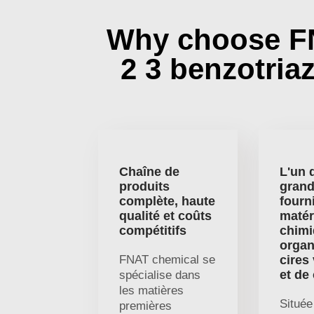
Why choose F
2 3 benzotria
Chaîne de
L'un 
produits
gran
complète, haute
fourn
qualité et coûts
matér
compétitifs
chim
organ
FNAT chemical se
cires
et de
spécialise dans
les matières
Située
premières