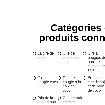
Catégories
produits con
La cire de
Cire de
Cire à
coco
coco et de
bougies d
soja
noix de
coco et de
soja
Cire de
Cire de
Boules de
bougie coco
bougie à la
cire de so
noix de
et de noix
coco
de coco
Prix de la
Cire de noix
cire de noix
de coco