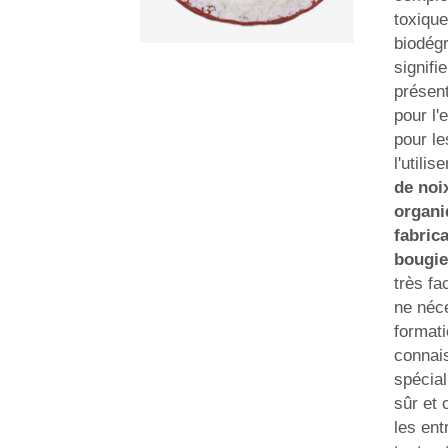
toxique
biodégr
signifie
présen
pour l'
pour l
l'utili
de noi
organi
fabric
bougi
très fac
ne néc
format
connai
spécial
sûr et 
les ent