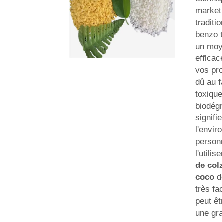
market
traditi
benzo t
un moy
effica
vos pro
dû au f
toxique
biodégr
signifie
l'envir
person
l'utili
de col
coco
d
très fac
peut êt
une gra