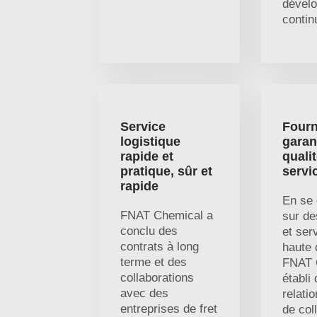
dével
contin
Service
Fourn
logistique
garan
rapide et
qualit
pratique, sûr et
servi
rapide
En se 
FNAT Chemical a
sur de
conclu des
et ser
contrats à long
haute 
terme et des
FNAT 
collaborations
établi
avec des
relati
entreprises de fret
de col