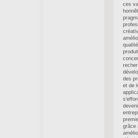
ces va
honnêt
pragm
profes
créativ
amélio
qualit
produi
concen
recher
dével
des pr
et de 
applic
s'effo
deveni
entrep
premie
grâce 
amélio