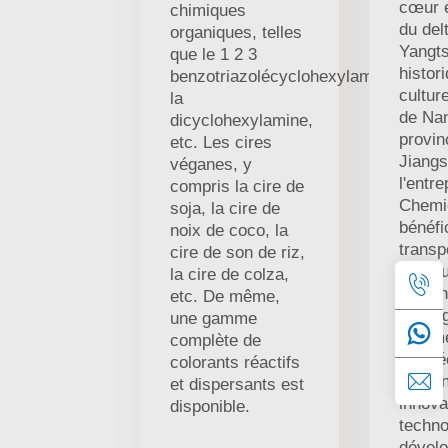
cœur 
chimiques
du del
organiques, telles
Yangts
que le 1 2 3
histor
benzotriazolécyclohexylamine,
culture
la
de Nan
dicyclohexylamine,
provin
etc. Les cires
Jiangs
véganes, y
l'entr
compris la cire de
Chemic
soja, la cire de
bénéfi
noix de coco, la
transp
cire de son de riz,
pratiq
la cire de colza,
suivan
etc. De même,
straté
une gamme
comme
complète de
centré
colorants réactifs
perso
et dispersants est
innova
disponible.
techno
dével