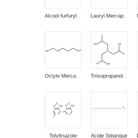
Alcool furfurylique
Lauryl Mercaptan (n-Dodecyl Mercaptan, 1-Dodecanethiol)
Octyle Mercaptan
Triisopropanolamine
Acide Stéarique
Tolyltriazole