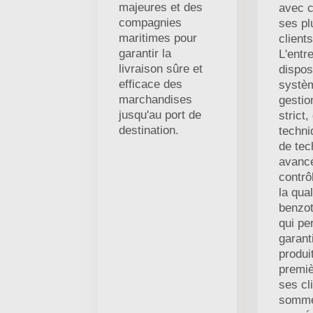
majeures et des
avec c
compagnies
ses pl
maritimes pour
clients
garantir la
L'entr
livraison sûre et
dispos
efficace des
systè
marchandises
gestio
jusqu'au port de
strict,
destination.
techni
de tec
avancé
contrô
la qual
benzot
qui pe
garant
produi
premiè
ses cl
somme