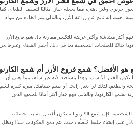
غوص أعمق في شمع قشر الأرز وشمع الكارنوب
ور حريري وغير دهني، مما يجعله خيارًا مثاليًا لتغليف الطعام. كما
يئة، حيث إنه ناتج عن زراعة الأرز، وبالتالي يتم اتخاذه من مواد
فهو أكثر هشاشة وأكثر عرضة للتكسر مقارنة بال
شمع فروع الأرز
ا مثاليًا للمنتجات التجميلية بما في ذلك أحمر الشفاه وغيرها من
هو الأفضل؟ شمع فروع الأرز أم شمع الكارنوب
ا يكون الخيار الأنسب. وهذا ببساطة لأنه غير سام، مما يعني أن
ئحة والطعم، لذلك لن تغير رائحة أو طعم طعامك. ميزة كبيرة لشم
بشمع الكارنوبا، وبالتالي فهو خيار أكثر أمانًا للجميع الذين
ية الشخصية، فإن شمع الكارنوبا سيكون أفضل. بسبب خصائصه
قادر على إنشاء خليط مُلَطَّف حيث يتم دمج المكونات جيدًا وتظل