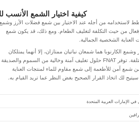
كيفية اختيار الشمع الأنسب ل
خطط لاستخدامه من أجله عند الاختيار بين شمع فضلات الأرز وشمع
عال من حيث التكلفة لتغليف الطعام. ومع ذلك، قد يكون شمع
 العناية الشخصية الجمالية.
مع الكارنوبا هما شمعان نباتيان ممتازان، إلا أنهما يمتلكان
خصائص فريدة تجعلهما مناسبين لتطبيقات مختلفة. توفر FNAT حلول تغليف آمنة وخالية من السموم والصديقة
تحتاج إليه: من شمع آمن للأطعمة إلى شمع مقاوم للماء لمنتجات العناية
تيح لك اتخاذ القرار الصحيح بغض النظر عما تريد القيام به.
رافين