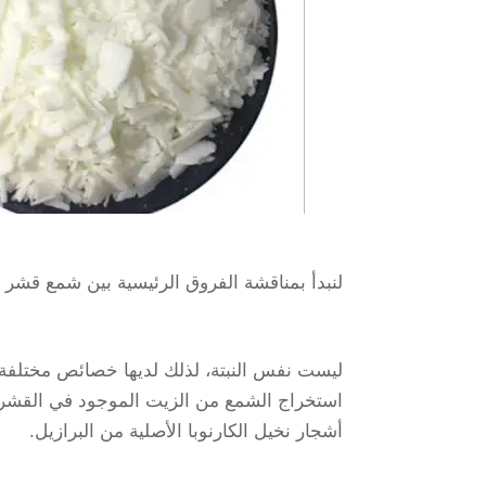
لنبدأ بمناقشة الفروق الرئيسية بين شمع قشر ا
ليست نفس النبتة، لذلك لديها خصائص مختلفة (
استخراج الشمع من الزيت الموجود في القشرة ا
أشجار نخيل الكارنوبا الأصلية من البرازيل.