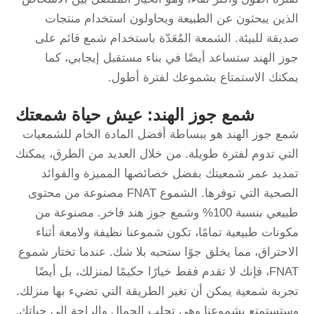
الذين يبحثون عن الطبيعة ويحاولون استخدام منتجات
صديقة للبيئة. الشمعة المُعَدّة باستخدام شمع قائم على
جوز الهند ستساعد أيضًا في بناء مستقبل إيجابي، كما
يمكنك الاستمتاع بشموعك لفترة أطول.
شمع جوز الهند: عيش حياة شمعتك
شمع جوز الهند هو ببساطة أفضل المادة الخام للشمعيات
التي تدوم لفترة طويلة. من خلال العديد من الطرق، يمكنك
تمديد عمر شمعيتك بفضل خصائصها المميزة والفوائد
الصحية التي توفرها. الشموع FNAT مصنوعة من محتوى
طبيعي بنسبة 100% وشمع جوز هند فاخر. مصنوعة من
مكونات طبيعية تمامًا، تكون شموعنا نظيفة ولامعة أثناء
الاحتراق، مما يخلق جوًا ستحبه بلا شك. عندما تختار شموع
FNAT، فإنك لا تقدم فقط خيارًا حكيمًا لمنزلك، بل أيضًا
تجربة شمعية يمكن أن تغير الطريقة التي تضيء بها منزلك.
وستستمتع بشموعنا وهي تجلب الجمال والراحة إلى حياتك.