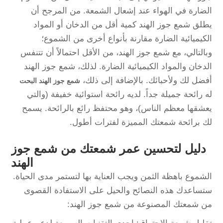
الضارة في الهواء عند إشعال الشمعة. من المرجح أن
يطلق شمع جوز الهند كمية أقل من الدخان أو المواد
الكيميائية الضارة مقارنة بأنواع أخرى من الشموع؛
وبالتالي، مع شمع جوز الهند، من الأقل احتمالاً أن تتنفس
الدخان والمواد الكيميائية الضارة. لذلك، شمع جوز الهند
أفضل لك ولأحبائك. بالإضافة إلى ذلك،
شمع جوز الهند البحت
له رائحة جميلة جداً. لديه رائحة استوائية خفيفة (والتي
يعشقها معظم الناس)، وهو محتفظ رائع بالرائحة. يسمح
لك برائحة شمعتك المميزة لفترات أطول.
دليل لتحسين عمر شمعتك من شمع جوز
الهند
الشموع باهظة الثمن ويجب العناية بها لتستمر مدى الحياة.
ستساعدك هذه النصائح والحيل على الاستفادة القصوى
من شمعتك المصنوعة من شمع جوز الهند: