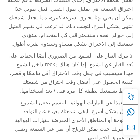
تقليل شمعة الاحتراق: إحدى التقنيات السريعة لدعم عملية
احتراق الشمعة هي تقليل طول الفتيل. فتيل طويل جدًا
يمكن أن يعني لهبًا يحترق بسرعة كبيرة، مما يجعل شمعتك
تنتهي بشكل أسرع. لتجنب ذلك، قد ترغب في تقليم الفتيل
إلى حوالي نصف سنتيمتر قبل كل استخدام. ستؤدي
شمعتك إلى الاحتراق بشكل متساوٍ وستدوم لفترة أطول.
لا تترك الغبار على الشمع: من الضروري أيضًا الحفاظ على
بُعد الغبار عن الشمع. إذا كان هناك دreck داخل الشمع،
فهذا سيتسبب في جعل وقت الاحتراق أقل تناسقًا وأقصر.
كيفية الحصول على أفضل وقت احتراق من شمعتك.
احتفظ بشمعتك نظيفة كل مرة قبل / بعد استخدامها.
ابقِ بعيدًا عن التيارات الهوائية: النسيم يجعل الشموع
تحترق بشكل أسرع. ابقي شمعتك بعيدة عن النوافذ
المفتوحة أو المناطق الأخرى المعرضة للتيارات الهوائية
في منزلك حيث يمكن للرياح أن تمر عبر الشمعة وتقلل
من عمرها الافتراضي.