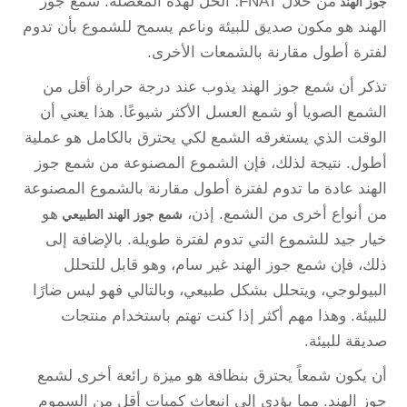
من خلال FNAT؛ الحل لهذه المعضلة. شمع جوز
جوز الهند
الهند هو مكون صديق للبيئة وناعم يسمح للشموع بأن تدوم
لفترة أطول مقارنة بالشمعات الأخرى.
تذكر أن شمع جوز الهند يذوب عند درجة حرارة أقل من
الشمع الصويا أو شمع العسل الأكثر شيوعًا. هذا يعني أن
الوقت الذي يستغرقه الشمع لكي يحترق بالكامل هو عملية
أطول. نتيجة لذلك، فإن الشموع المصنوعة من شمع جوز
الهند عادة ما تدوم لفترة أطول مقارنة بالشموع المصنوعة
من أنواع أخرى من الشمع. إذن،
هو
شمع جوز الهند الطبيعي
خيار جيد للشموع التي تدوم لفترة طويلة. بالإضافة إلى
ذلك، فإن شمع جوز الهند غير سام، وهو قابل للتحلل
البيولوجي، ويتحلل بشكل طبيعي، وبالتالي فهو ليس ضارًا
للبيئة. وهذا مهم أكثر إذا كنت تهتم باستخدام منتجات
صديقة للبيئة.
أن يكون شمعاً يحترق بنظافة هو ميزة رائعة أخرى لشمع
جوز الهند. مما يؤدي إلى انبعاث كميات أقل من السموم