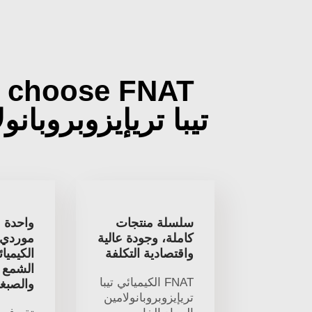
 choose FNAT
تيبا تريإيزوبروبانو
سلسلة منتجات
واحدة م
كاملة، وجودة عالية
موردي ا
واقتصادية التكلفة
الكيميا
الشمع ا
FNAT الكيميائي تيبا
والصبغ
تريإيزوبروبانولامين