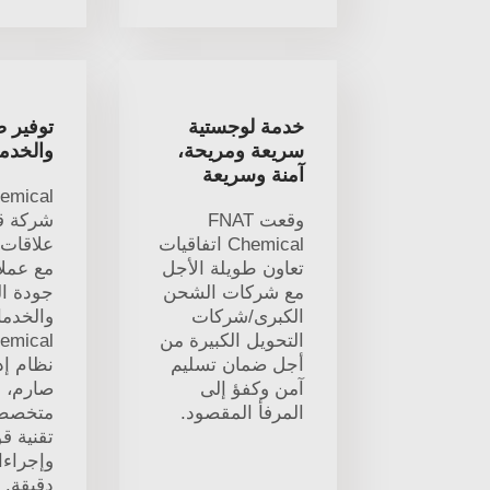
خدمة لوجستية
توفير 
سريعة ومريحة،
والخدم
آمنة وسريعة
emical
وقعت FNAT
شركة قا
Chemical اتفاقيات
علاقات 
تعاون طويلة الأجل
مع عملا
مع شركات الشحن
جودة ال
الكبرى/شركات
والخدما
التحويل الكبيرة من
emical
أجل ضمان تسليم
نظام إد
آمن وكفؤ إلى
صارم، و
المرفأ المقصود.
متخصصة
تقنية قو
وإجراء
دقيقة. 