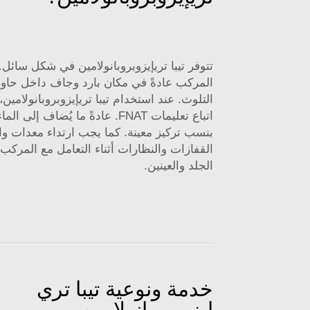
تتوفر تيبا تريإيزوبروبانولامين في شكل سائل.
المركب عادةً في مكان بارد وجاف داخل حاوي
التلوث. عند استخدام تيبا تريإيزوبروبانولامي
اتباع تعليمات FNAT. عادةً ما يُضاف إ
بنسب تركيز معينة. كما يجب ارتداء معدات وا
القفازات والنظارات أثناء التعامل مع المركب
الجلد والعينين.
خدمة ونوعية تيبا تري
إيزوبروبانولامين