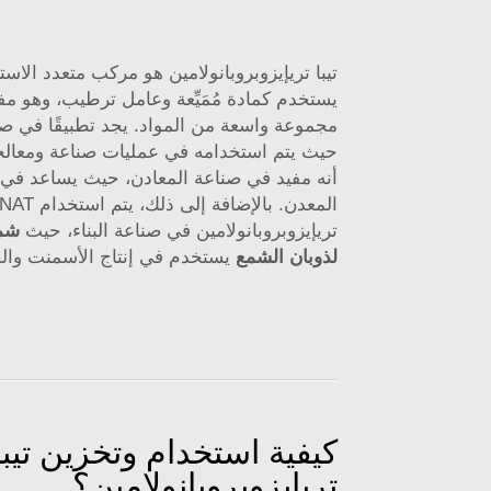
تيبا تريإيزوبروبانولامين هو مركب متعدد الاس
يستخدم كمادة مُمَيِّعة وعامل ترطيب، وهو مفي
مجموعة واسعة من المواد. يجد تطبيقًا في صن
حيث يتم استخدامه في عمليات صناعة ومعالجة
أنه مفيد في صناعة المعادن، حيث يساعد في إ
تريإيزوبروبانولامين في صناعة البناء، حيث
شمع
لذوبان الشمع
يستخدم في إنتاج الأسمنت وال
كيفية استخدام وتخزين تيبا
تريإيزوبروبانولامين؟