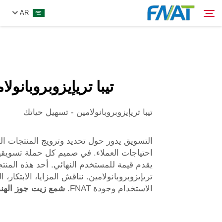
AR
المنتج
بحث
تيبا تريإيزوبروبانولا
من نحن
تيبا تريإيزوبروبانولامين - تسهيل حياتك
الأخبار
التسويق يدور حول تحديد وترويج المنتجات ال
فيديو
احتياجات العملاء. في صميم كل حملة تسويقي
يقدم قيمة للمستخدم النهائي. أحد هذه المنتج
تريإيزوبروبانولامين. نناقش المزايا، الابتكار، ا
اتصل بنا
الاستخدام وجودة FNAT.
شمع زيت جوز الهن