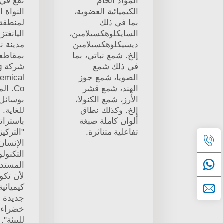
المواد الخام
تقع في
الكيميائية العضوية،
النواة ا
بما في ذلك
لمنطقة 
السايكلوهكسيلامين،
اليانغت
ديسيكلوهكسيلامين
مدينة نا
إلخ. شمع نباتي، بما
بمقاطعة
في ذلك شمع
ش
الصويا، شمع جوز
emical
الهند، شمع قشر
Co. ا
الأرز، شمع الكنولا،
بوسائل
إلخ. وكذلك نطاق
للغاية.
ألوان كاملة صبغة
باسترات
تفاعلية متناثرة.
"التركي
الإنسان،
التكنولو
المستدا
لأن تك
كيميائية
جديدة "
خضراء،
للبيئة".