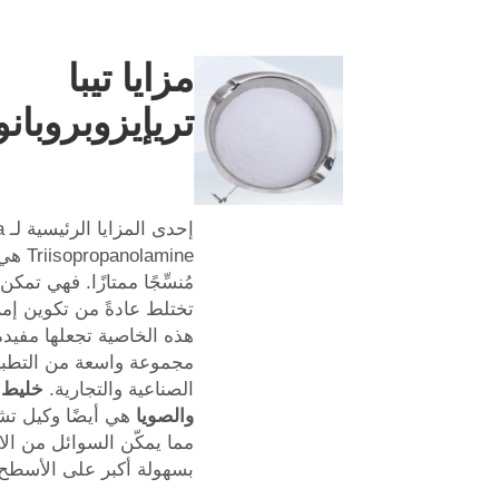
مزايا تيبا
تريإيزوبروبانو
إح
panolamine
مُنسِّجًا ممتازًا. فهي تمكن
تختلط عادةً من تكوين إم
هذه الخاصية تجعلها مفيد
مجموعة واسعة من التطب
الصناعية والتجارية.
خليط ج
والصويا
هي أيضًا وكيل تش
مما يمكّن السوائل من الا
بسهولة أكبر على الأسطح