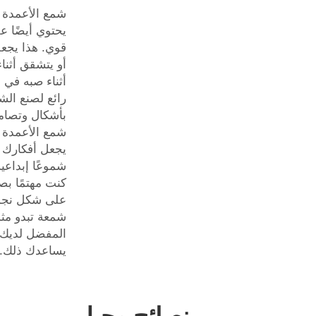
شمع الأعمدة ا
يحتوي أيضًا ع
قوي. هذا يجعل
أو يتشقق أثناء 
أثناء صبه في 
رائع لصنع الش
بأشكال وتصامي
شمع الأعمدة ا
يجعل أفكارك 
شموعًا إبداعي
كنت مهتمًا بص
على شكل نجم
شمعة تبدو مثل
المفضل لديك؛
يساعدك ذلك.