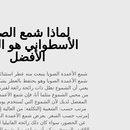
لماذا شمع الصو
الأسطواني هو ال
الأفضل
شمع الأعمدة الصويا ينبعث منه عطر استثنائ
شمع الأعمدة الصويا وهو يحتفظ بالعطر بشكل
يعني أن الشموع تظل ذات رائحة رائعة لفترة
من محبي الشموع مثلما أنا، فإن شمع الأعمد
المفضل لديك لأن الشموع التي تُستخدم يوميً
مرتب حسب: الشعبية [التكلفة: من العالية إ
[مرتب حسب السعر. يعرض شمع الأعمدة الص
عن الحضور، سواء كان ذلك رائحة الفانيليا 
اللافندر المهدئ، يمكن أن يساعد ميل شمع ال