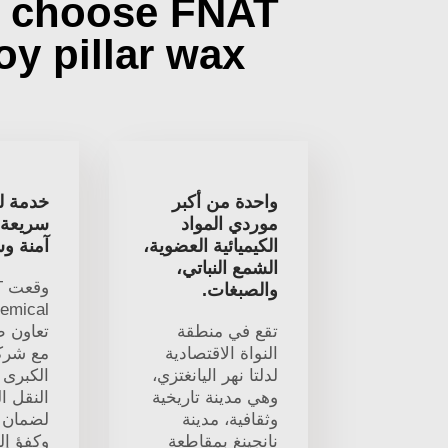
 choose FNAT
oy pillar wax?
واحدة من أكبر
خدمة ل
موردي المواد
سريعة 
الكيميائية العضوية،
آمنة و
الشمع النباتي،
و
والصبغات.
تقع في منطقة
تعاون ط
النواة الاقتصادية
مع شرك
لدلتا نهر اليانغتزي،
الكبرى 
وهي مدينة تاريخية
النقل ا
وثقافية، مدينة
لضمان 
نانجينغ بمقاطعة
وكفؤ إل