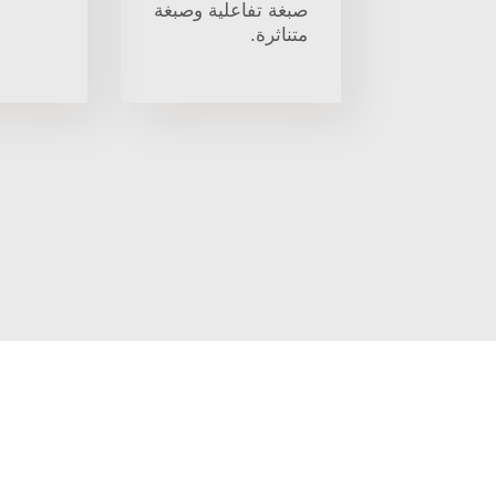
صبغة تفاعلية وصبغة
متناثرة.