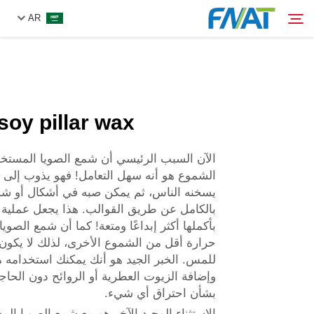
AR
المنتج
بحث
soy pillar wax
من نحن
الآن السبب الرئيسي أن شمع الصويا المستخ
الأخبار
الشموع هو أنه سهل التعامل! فهو يذوب إلى 
يسخنه الناس، ثم يمكن صبه في أشكال أو ش
بالكامل عن طريق القوالب. هذا يجعل عملية
فيديو
بأكملها أكثر إبداعًا ومتعة! كما أن شمع الصوي
حرارة أقل من الشموع الأخرى، لذلك لا يكون س
اتصل بنا
للمس. الخبر الجيد هو أنك يمكنك استخدامه 
وإضافة الزيوت العطرية أو الروائح دون الحاج
بشأن احتراق أي شيء.
الاستثناء الوحيد الآخر هو مع شمع الصويا ال