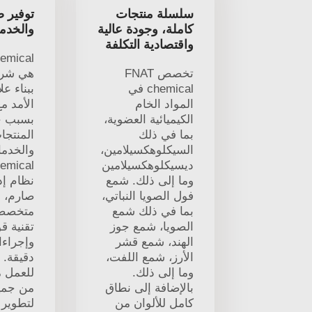
سلسلة منتجات
توفير 
كاملة، وجودة عالية
والخدم
واقتصادية التكلفة
emical
تخصص FNAT
هي شرك
chemical في
ببناء ع
المواد الخام
الأمد مع
الكيميائية العضوية،
بسبب ج
بما في ذلك
المنتجا
السيكلوهكسيلامين،
والخدما
ديسيكلوهكسيلامين
emical
وما إلى ذلك. شمع
نظام إد
فول الصويا النباتي،
صارم، و
بما في ذلك شمع
متخصصة
الصويا، شمع جوز
تقنية قو
الهند، شمع قشر
وإجراء
الأرز، شمع اللفت،
دقيقة. 
وما إلى ذلك.
للعمل م
بالإضافة إلى نطاق
من جميع
كامل للألوان من
لتطوير ا