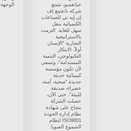
جيانغسو، تتمتع
الوجهة.
شركة نانجينغ إف
إن إيه تي للصناعات
الكيميائية بنقل
سهل للغاية. التزمت
بالاستراتيجية
التجارية "الإنسان
أولاً، الابتكار
التكنولوجي، التنمية
المستدامة"، وتسعى
لأن تكون مؤسسة
كيميائية حديثة
جديدة "صحية، آمنة،
خضراء، صديقة
للبيئة". حتى الآن،
حصلت الشركة
بنجاح على شهادة
نظام إدارة الجودة
ISO9001 لنظام
الشموع الصويا.