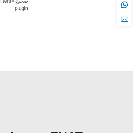
صحيح،>ers
plugin