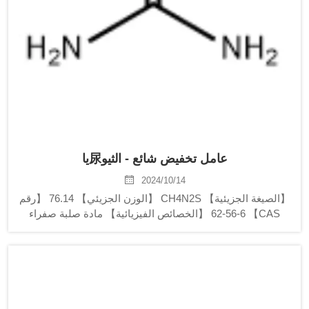
عامل تخفيض شائع - الثيو尿يا
2024/10/14
【الصيغة الجزيئية】 CH4N2S 【الوزن الجزيئي】 76.14 【رقم
CAS】 62-56-6 【الخصائص الفيزيائية】 مادة صلبة صفراء
فاتحة، درجة الانصهار 182°م، الكثافة 1.405 غرام/سم³. تذوب في
الماء والكحول والمذيبات العضوية، ويمكن استخدامها في مختلف
المذيبات. الثيويوريا هي مادة كيميائية شائعة...