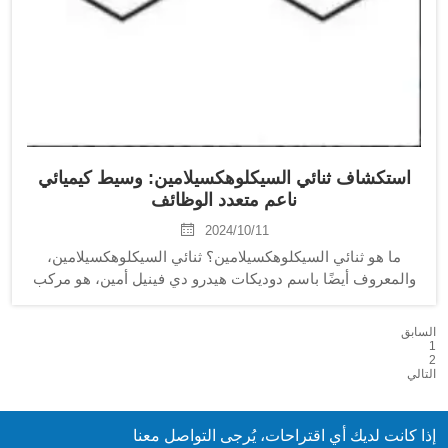
استكشاف ثنائي السيكلوهكسيلامين: وسيط كيميائي
ناعم متعدد الوظائف
2024/10/11
ما هو ثنائي السيكلوهكسيلامين؟ ثنائي السيكلوهكسيلامين،
والمعروف أيضًا باسم دوديكات هيدرو دي فينيل أمين، هو مركب
عضوي له الصيغة الكيميائية CHN. إنه سائل زيتي لونه شفاف
ولونه أبيض مع قلوية قوية ورائحة الأمونيا. نقطة انصهار ثنائي...
السابق
1
2
التالي
إذا كانت لديك أي اقتراحات، يُرجى التواصل معنا