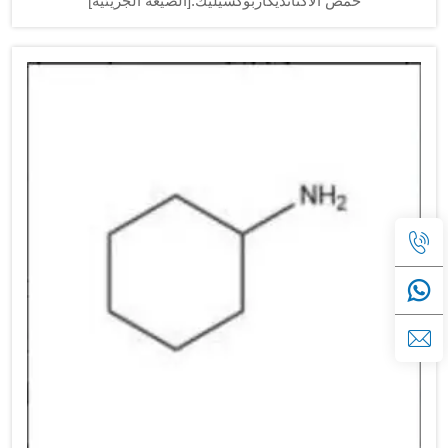
حمض الأكتانديكاربوكسيليك.[الصيغة الجزيئية]
C10H18O4[الصيغة البنائية] HOOC (CH2) 8COOH[الخصائص]
حمض السيباك يبدو على شكل بلورات بيضاء رقيقة أو على شكل
إبر مع كثافة نسبية تبلغ 1.207 (25 ℃)...