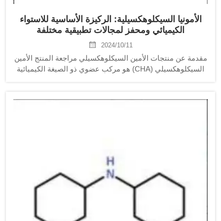
الأمونيا السيكلوهكسيلية: الركيزة الأساسية للاستواء
الكيميائي ومحفز لمجالات تطبيقية مختلفة
2024/10/11
مقدمة عن منتجات الأمين السيكلوهكسيلي مراجعة المنتج الأمين
السيكلوهكسيلي (CHA) هو مركب عضوي ذو الصيغة الكيميائية
C6H13NH2 وكتلة جزيئية تبلغ 107.18 جم/مول. إنه سائل شفاف
اللون إلى أصفر باهت ذو رائحة قوية مشابهة للأمونيا...