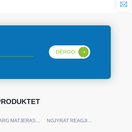
DËRGO
PRODUKTET
LARG MATJERASH KIMIKE ORGANIKE
NGJYRAT REAGJIVE DHE NGJYRAT DIREKTE