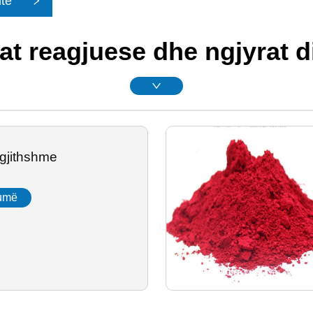
itë
la
at reagjuese dhe ngjyrat d
rgjithshme
umë