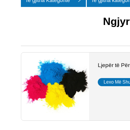
Te gjitha Kategoritë
Te gjitha kategor
e larg dhe të vog
Ngjyr
Ljepër të Pë
Lexo Më Sh