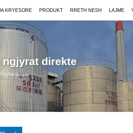
JA KRYESORE
PRODUKT
RRETH NESH
LAJME
 ngjyrat direkte
ngjyrat direkte