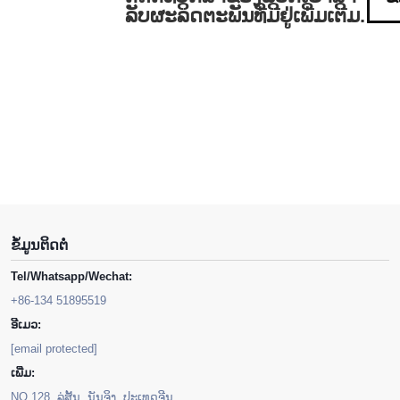
ລັບຜະລິດຕະພັນທີ່ມີຢູ່ເພີ່ມເຕີມ.
ຂໍ້ມູນຕິດຕໍ່
Tel/Whatsapp/Wechat:
+86-134 51895519
ອີເມວ:
[email protected]
ເພີ່ມ:
NO.128, ລູ່ສັ້ນ, ນັນຈິງ, ປະເທດຈີນ