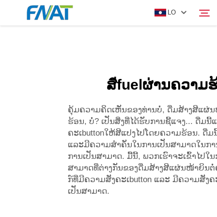
LO
ສິນຄ້າ
ຄົ້ນຫາ
ສีfuelຜ່ານຄວາມຮ
ເລີ່ມຕົ້ນ
ຄຸ້ມຄວາມຄິດເຫັນຂອງທ່ານບໍ່, ດື່ມສ້າງສີແຜ່
ຂ່າວ
ຮ້ອນ, ບໍ່? ເປັນສິ່ງທີ່ໄດ້ຮັບການຊີ້ແຈງ... ດື່ມນີ້ແ
ຄະເbuttonໃຫ້ສີແປງໄປໂດຍຄວາມຮ້ອນ. ດື່ມນີ
ແລະມີຄວາມສຳຄັນໃນການເປັນສາມາດໃນກາ
VIDEO
ການເປັນສາມາດ. ມື້ນີ້, ພວກເຮົາຈະເຂົ້າໄ
ສາມາດທີ່ຕ່າງກັນຂອງດື່ມສ້າງສີແຜ່ນໜ້າຍິນຕໍ່
ຕິດຕໍ
ກ໌ທີ່ມີຄວາມສັງຄະເbutton ແລະ ມີຄວາມສັງ
ເປັນສາມາດ.