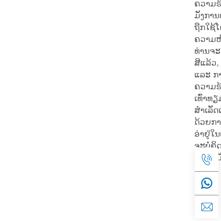
ຄວາມຮ
ມັງກາ
ຖືກໃຊ້ໂ
ຄວາມໜ້
ທ່ານຈະຕ
ສີແລ້ວ,
ແລະ ກາ
ຄວາມຮ້ອ
ເທົ່າທຽ
ສຳເລັດ
ດ້ວຍການ
ອ່າຢູ່ໃ
ຈະບໍ່ຄິ
ຄວາມມ