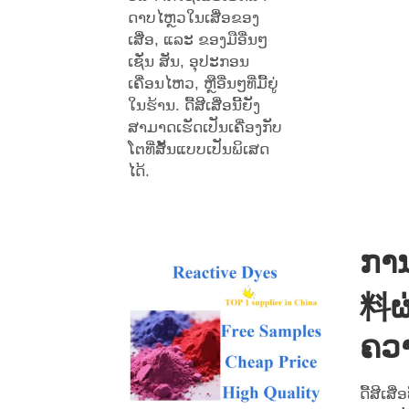
ດາບໄຫຼວໃນເສື່ອຂອງ
ເສື່ອ, ແລະ ຂອງມືອື່ນໆ
ເຊັ່ນ ສັນ, ອຸປະກອນ
ເຄື່ອນໄຫວ, ຫຼືອື່ນໆທີ່ມື້ຍູ່
ໃນຮ້ານ. ດື້ສີເສື່ອນີ້ຍັງ
ສາມາດເຮັດເປັນເຄື່ອງກັບ
ໂຕທີ່ສັ້ນແບບເປັນພິເສດ
ໄດ້.
ກາ
料ຜ
ຄວ
ດື້ສີເສື