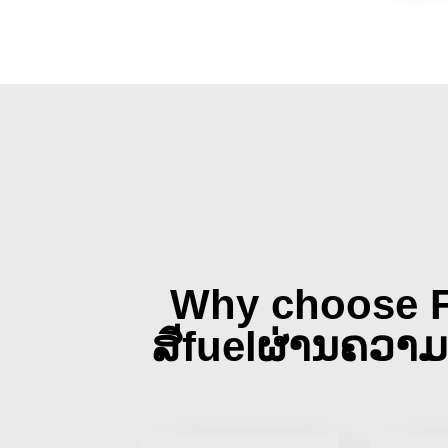
Why choose 
ສีfuelຜ່ານຄວາ