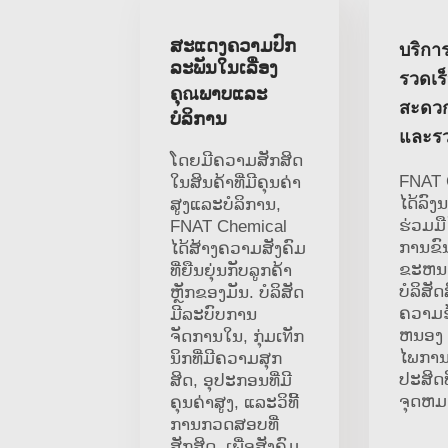
ສະແດງຄວາມປົກ
บริการ
ລະພັນໃນເລື່ອງ
รวดเร
ຄຸณພາບແລະ
สะดว
ບໍລິການ
และรว
ໂດຍມີຄວາມສັກສິດ
FNAT 
ໃນສິນຄ້າທີ່ມີຄຸນຄ່າ
ໄດ້ລົງ
ສູງແລະບໍລິການ,
ຮ່ວມມ
FNAT Chemical
ການຂົນ
ໄດ້ສ້າງຄວາມສັງຄົມ
ຂະຫນ
ທີ່ຍືນຍຸ່ນກັບລູກຄ້າ
ບໍລິສັດສ
ຫຼັກຂອງມັນ. ບໍລິສັດ
ຄວາມ
ມີລະບົບການ
ຫນອງ
ຈັດການໃນ, ກຸ່ມເทັກ
ໄພການຈັ
ນິກທີ່ມີຄວາມສຸກ
ປະສິດທ
ສິດ, ອຸປະກອນທີ່ມີ
ຈຸດຫມ
ຄຸນຄ່າສູງ, ແລະວິທີ້
ການກວດສອບທີ່
ສັກສິດ, ເພື່ອສັງຄົມ