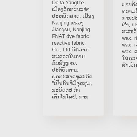
Delta Yangtze
ພາບອ້ອ
ເມືອງວັດທະນະທໍາ
ຄວາມ
ປະຫວັດສາດ, ເມືອງ
ການປະ
Nanjing ແຂວງ
ຜ້າ, ເ
Jiangsu, Nanjing
ສະຫວັ
FNAT dye fabric
wax, r
reactive fabric
wax, 
Co., Ltd ມີຄວາມ
wax, ແ
ສະດວກໃນການ
ໃສ່ຄວາມ
ຂົນສົ່ງຫຼາຍ.
ສຳເລັດ
ປະຕິບັດຕາມ
ຍຸດທະສາດທຸລະກິດ
"ເປັນຄົນທີ່ມີຈຸດສຸມ,
ນະວັດຕະ ກໍາ
ເຕັກໂນໂລຢີ, ການ