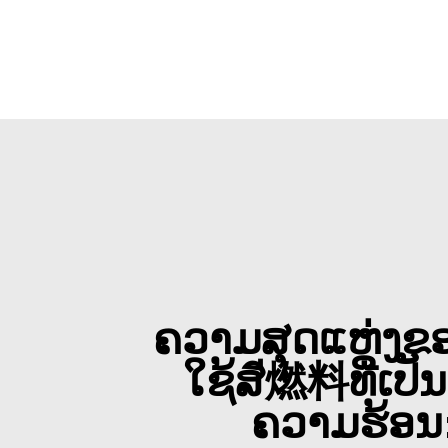
ຄວາມສຸດແຫ່ງຂ
ໃຊ້ສี燃料ທີ່ເປັ
ຄວາມຮ້ອນ