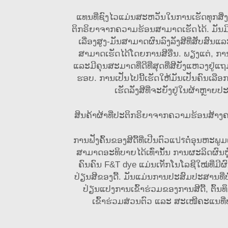
ແທນທີ່ຊົງໄວແມ່ນສະຫວັນໃນການເຮັດທຸກສິ່ງທີ
ຕິກຣິຍາຈາກຄວາມຮ້ອນສາມາດເຮັດໄດ້. ມັນມີ
ເລື່ອງສູງ-ມັນສາມາດຜົນລົງລັງສີທີ່ສັບສົນແລ
ສາມາດເຮັດໄດ້ໂດຍການສີອື່ນ. ພຽງແຕ່, ກາ
ແລະມີຄຸນສະມາດທີ່ດີທີ່ສຸດທີ່ສີຍັງແຫວງຢູ່
ຮອບ. ການເປັນໄປນີ້ເຮັດໃຫ້ມັນເປັນຄົນເລືອ
ເຮັດລັງສີທີ່ຈະຍັງຢູ່ໃນຜ້າຫຼາຍປ
ສິນຄ້າຜ້າທີ່ປະຕິກຣິຍາຈາກຄວາມຮ້ອນສ້າງ
ການຟັງຄົ້ນຂອງສີດື້ທີ່ເປີນຕົວແปรຕໍ່ອຸນຫະພູມ
ສາມາດອະທິບາຍໄດ້ເທົ່ານັ້ນ ການຜະລິດຜົນຫ
ຄົນຄົນ F&T dye ແມ່ນເทັກໂນໂລຊີໃໝ່ທີ່ມ
ປ່ຽນສີຂອງດື້. ມັນແມ່ນການປະສົມປະສານທີ່ບໍ່
ປ່ຽນແປງການເຂົ້າຮ່ວມຂອງການສີດື້, ຕົ້
ເຂົ້າຮ່ວມສ່ວນຕົວ ແລະ ສະເໜີຄະແນທີ່ບໍ່