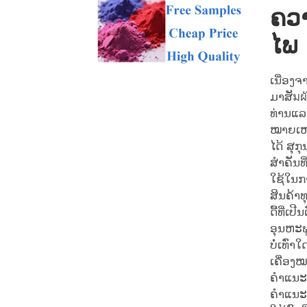
ຄວ
ໄພ
ເນື່ອງຈ
ມາສັมผั
ທ່ານແ
ໝາຍເຫດ
ໄດ້ ສຸກຸ
ສຳຄັນທີ່
ໃຊ້ໃນກ
ສິນຄ້າທ
ດື້ທີ່ເປີ
ອຸນຫະພູ
ບໍ່ເທົ່າໃດ
ເຄື່ອງໝ
ຄຳແນະນ
ຄຳແນະນ