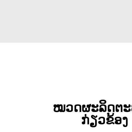
ໝວດຜະລິດຕະພັ
ກ່ຽວຂ້ອງ