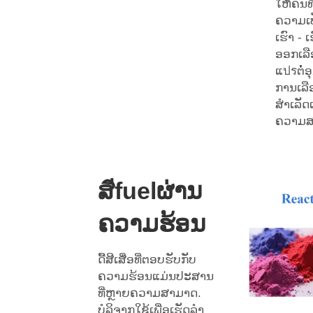
ໃຫ້ຄົນທ
ຄວາມເປ
ເຮົາ - 
ອອກເລືອ
ແปรຕໍ່
ການເລືອ
ສຳເລັດ
ຄວາມສະ
ສีfuelຜ່ານ
ຄວາມຮ້ອນ
ດື້ສີເສື່ອທີ່ຕອບຮັບກັບ
ຄວາມຮ້ອນແມ່ນປະສານ
ທີ່ຫຼາຍຄວາມສາມາດ.
ບໍລິຈາກໃຊ້ເພື່ອເຮັດລຳ