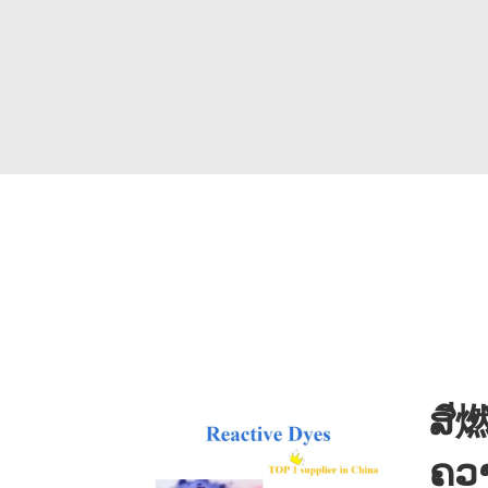
ສี
ຄວາ