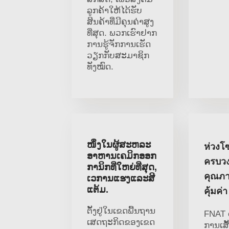
ລູກຄ້າໃຫ້ໄດ້ຮັບ
ສິນຄ້າທີ່ມີຄຸນຄ່າສູງ
ທີ່ສຸດ. ພວກເຮົາຢາກ
ການຮູ້ຈັກການເຮັດ
ວຽກກັບສະມາຊິກ
ທັງໝົດ.
ໜຶ່ງໃນຜູ້ສະຫລະ
ห่วงโ
ອາຫານເຄມິກອອກ
ครบว
ການິກທີ່ໃຫຍ່ທີ່ສຸດ,
คุณภา
ເວການແຮງແລະສີ
ແຕ້ມ.
คุ้มค่า
ຕັ້ງຢູ່ໃນເຂດພື້ນຖານ
FNAT 
ເສດຖະກິດຂອງເຂດ
ການເສັ