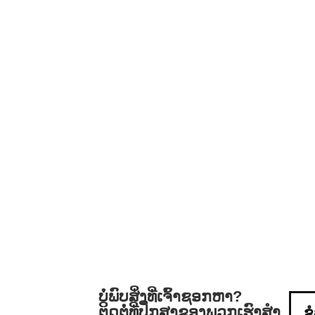
ບໍ່ພົບສິ່ງທີ່ເຈົ້າຊອກຫາ?
ຕິດຕໍ່ທີ່ປຶກສາຂອງພວກເຮົາສໍາ
ຂ