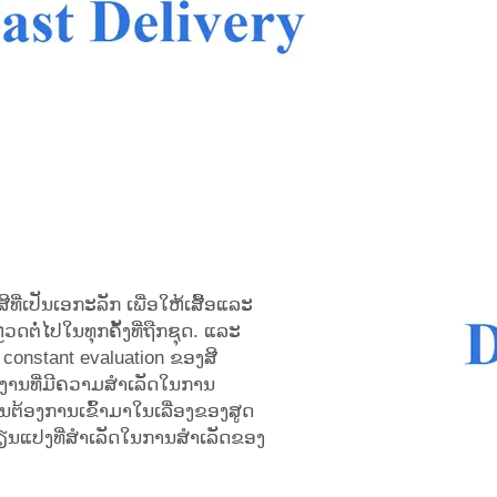
ທີ່ເປັນເອກະລັກ ເພື່ອໃຫ້ເສື້ອແລະ
ດຕໍ່ໄປໃນທຸກຄັ້ງທີ່ຖືກຊຸດ. ແລະ
onstant evaluation ຂອງສີ
ັນຄ່າງານທີ່ມີຄວາມສຳເລັດໃນການ
ັນຕ້ອງການເຂົ້າມາໃນເລື່ອງຂອງສູດ
່ຽນແປງທີ່ສຳເລັດໃນການສຳເລັດຂອງ