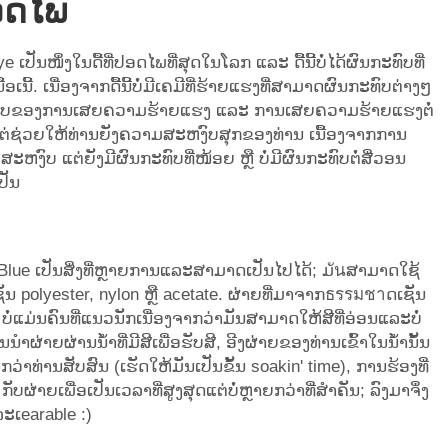
ອດໄພ
 ເປັນໜຶ່ງໃນດື້ທີ່ປອດໄພທີ່ສຸດໃນໂລກ ແລະ ດື້ນີ້ບໍ່ໄດ້ຜົນກະທົບທີ່
້ອເນີ້. ເນື່ອງຈາກດື້ນີ້ບໍ່ມີເຄມີທີ່ຮ້າຍແຮງທີ່ສາມາດຜົນກະທົບຕ່າງໆ
ນຮູບແບບຂອງການເສຍຄວາມຮ້າຍແຮງ ແລະ ການເສຍຄວາມຮ້າຍແຮງຕໍ່
ໍ່ພຽງແຕ່ຊ່ວຍໃຫ້ທ່ານຍັງຄວາມສະຫງົບສຸກຂອງທ່ານ ເນື້ອງຈາກການ
ະຫງົບ ແຕ່ຍັງມີຜົນກະທົບທີ່ໜ້ອຍ ຫຼື ບໍ່ມີຜົນກະທົບຕໍ່ສີ່ວອນ
ເປັນ
e Blue ເປັນສິ່ງທີ່ຫຼາຍການແລະສາມາດເປັນໄປໄດ້; ມันສາມາດໃຊ້
ເຊັນ polyester, nylon ຫຼື acetate. ຜ່າຍທີ່ມາຈາກธรรมชาດເຊັນ
ບໍ່ແມ່ນຄົນທີ່ແນວນັກເນື່ອງຈາກວ່າມັນສາມາດໃຫ້ສີທີ່ອ່ອນແລະບໍ່
ານນຳຜ່າຍຜ່ານນ້ຳທີ່ມີສີເພື່ອຮັບສີ, ອີງຜ່າຍຂອງທ່ານເຂົ້າໃນນ້ຳນັ້ນ
ຈົນກວ່າທ່ານສັບສົນ (ເຮັດໃຫ້ມັນເປັນຂັ້ນ soakin' time), ການຮ້ອງທີ່
ກັບຜ່າຍເພື່ອເປັນເວລາທີ່ສູງສຸດແຕ່ບໍ່ຫຼາຍກວ່າທີ່ສຳຄັນ; ລົງມາຈຶ່ງ
ແລະເearable :)