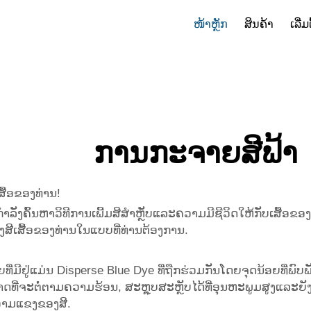
ໜ້າຫຼັກ
ສິນຄ້າ
ເລີ່ມ
ການກະຈາຍສີຟ້າ
ສື້ອຂອງທ່ານ!
ລັງຄົ້ນຫາວິທີການເພີ້ມສີສຳຫຼັບແລະຄວາມມີຊີວິດໃຫ້ກັບເສື້ອຂອງທ່ານ
ລົງສີເສື້ອຂອງທ່ານໃນແບບທີ່ທ່ານຕ້ອງການ.
ມີຢູ່ແມ່ນ Disperse Blue Dye ທີ່ຖືກຮ່ວມກັນໂດຍຈຸດນ້ອຍທີ່ພົບພັນໃ
າດທີ່ຈະຕໍ່ຕາມຄວາມຮ້ອນ, ສະຫຼຸບສະຫຼັບໄດ້ທີ່ອຸນຫະພູມສູງແລະຍັງຄວ
ຄວາມແຂງຂອງສີ.