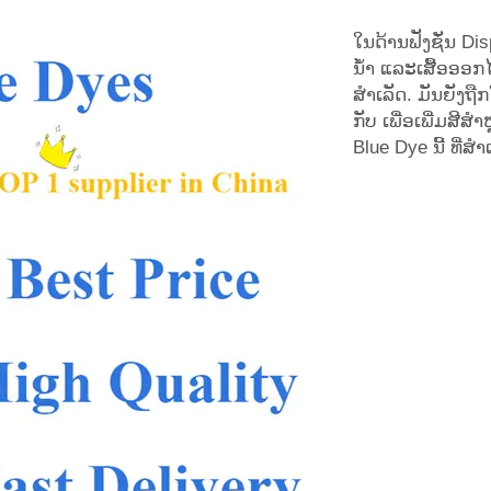
ໃນດ້ານຟັງຊັ່ນ Di
ນ້ຳ ແລະເສື້ອອອກ
ສຳເລັດ. ມັນຍັງຖື
ກັບ ເພື່ອເພີ່ມສີ
Blue Dye ນີ້ ທີ່ສ