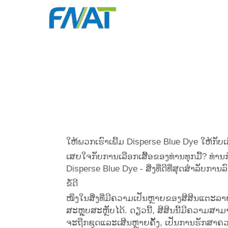
ໃຫ້ພວກເຮົາເພີ້ມ Disperse Blue Dye ໃຫ້ກັບເ
ເສຍໃຈກັບການເລືອກເສື້ອຂອງທ່ານທຸກມື້? ທ່ານກຳ
Disperse Blue Dye - ສິ່ງທີ່ດີທີ່ສຸດສຳລັບການ
ຂໍ້ດີ
ໜຶງໃນສິ່ງທີ່ມີຄວາມເປັນຫຼາຍຂອງສີສິນແຕະລາຍທີ່
ສະຫຼຸບສະຫຼັບໄດ້. ດຽວນີ້, ສີສິນນີ້ມີຄວາມສາມ
ຈະຖືກຊຸດແລະເສີນຫຼາຍຄັ້ງ, ເປັນການຮັກສາ