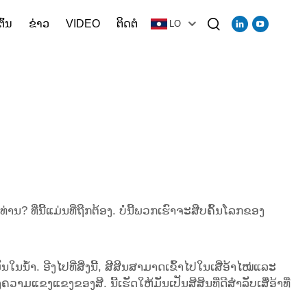
ຕົ້ນ
ຂ່າວ
VIDEO
ຕິດຕໍ
LO
? ທີ່ນີ້ແມ່ນທີ່ຖືກຕ້ອງ. ບໍ່ນີ້ພວກເຮົາຈະສືບຄົ້ນໂລກຂອງ
ນນ້ຳ. ອີງໄປທີ່ສິ່ງນີ້, ສີສິນສາມາດເຂົ້າໄປໃນເສື່ອ້າໄໝ່ແລະ
າມແຂງແຂງຂອງສີ. ນີ້ເຮັດໃຫ້ມັນເປັນສີສິນທີ່ດີສຳລັບເສື່ອ້າທີ່