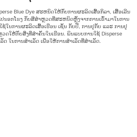
sperse Blue Dye ສະຫນິດໃຫ້ກັບການຜະລິດເສື້ອກິລາ, ເສື້ອເລີນ
ໄປນອກໂຮງ ກັບສີສຳຫຼວດທີ່ສະຫນິດຫຼັງຈາກການເຂົ້າມາໃນການ
ກໃຊ້ໃນການຜະລິດເສື້ອເຮືອນ ເຊັ່ນ ກັບປີ້, ການປູກັບ ແລະ ການປູ
ສຳຫຼວດໃຫ້ກັບສິ່ງທີ່ສຳຄັນໃນເຮືອນ. ພິນແບບການໃຊ້ Disperse
ຳເລັດ ໃນການສຳເລັດ ເພື່ອໃຫ້ການສຳເລັດທີ່ສຳເລັດ.