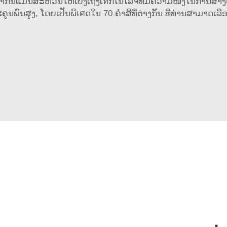
ກັນແມ່ນສະຫວນໃຫ້ເບິ່ງເຖິງເทັກໂນໂລຈີທີ່ມີຄວາມໜຶ່ງໃນການສ້າງຄູນພົ
ນພົນສູງ, ໂດຍເປັນພິเศດໃນ 70 ຄຳສີທີ່ຕ່າງກັນ ທີ່ທ່ານສາມາດເລ