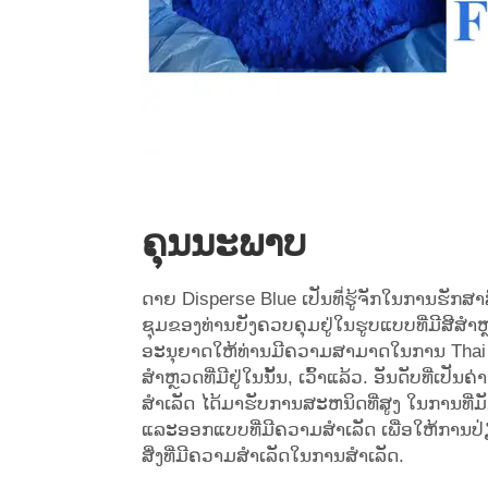
ຄຸນນະພາບ
ດາຍ Disperse Blue ເປັນທี่ຮູ້ຈັກໃນການຮັກສາສີ
ຊຸມຂອງທ່ານຍັງຄວບຄຸມຢູ່ໃນຮູບແບບທີ່ມີສີສຳຫຼວ
ອະນຸຍາດໃຫ້ທ່ານມີຄວາມສາມາດໃນການ Thai c
ສຳຫຼວດທີ່ມີຢູ່ໃນນັ້ນ, ເວົ້າແລ້ວ. ອັນດັບທີ່ເປ
ສຳເລັດ ໄດ້ມາຮັບການສະຫນິດທີ່ສູງ ໃນການທີ່ມ
ແລະອອກແບບທີ່ມີຄວາມສຳເລັດ ເພື່ອໃຫ້ການປ
ສິ່ງທີ່ມີຄວາມສຳເລັດໃນການສຳເລັດ.