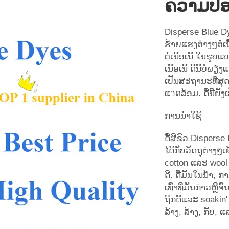
ຄວາມປ
Disperse Blue Dye
ຮ້າຍແຮງຕ່າງໆຕໍ່ເນື
ຕໍ່ເນື້ອເນີ້ ໃ
ເນື້ອເນີ້ ດື້ນີ້ບ
ເປັນສະຖານະທີ່ສຸດສ
ແวดລ້ອມ. ດື້ນີ້ຍັງ
ການນໍາໃຊ້
ດື້ສີຂົວ Dispers
ໄດ້ກັບວັດຖຸຕ່າງໆ
cotton ແລະ wool 
ດີ. ດື້ມັນໃນນ້ຳ, ກ
ເທົ່າທີ່ມັນກ່າວຫຼື
ຖືກດື້ແລະ soakin' 
ລ້າງ, ລ້າງ, ກັບ, 