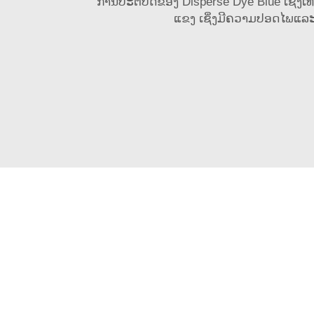
ການປະຕິບັດຂອງ Disperse Dye Blue ເຊິ່ງເທົ່າ
ແຂງ ເຊິ່ງມີຄວາມປອດໄພແລະຄູ