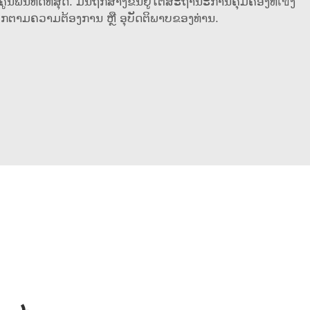
ນທີ່ດີທີ່ສຸດ. ມັນຖືກສ້າງຂຶ້ນຢູ່ໃຕ້ສະຖານະການຄຸ້ມຄອງທີ່เขັ້ງ
ືອກຕາມຄວາມຕ້ອງການ ຫຼື ອຸບັດຕິພາບຂອງທ່ານ.