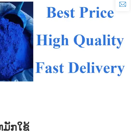
ມັກໃຊ້