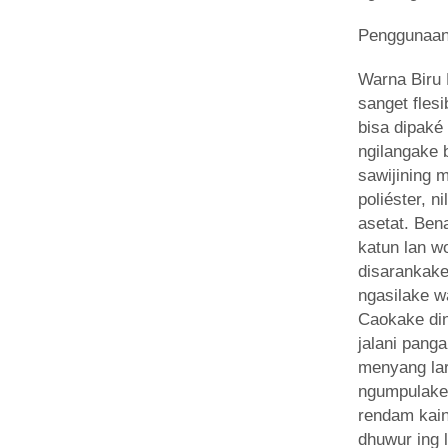
Penggunaa
Warna Biru 
sanget flesi
bisa dipaké
ngilangake
sawijining 
poliéster, n
asetat. Ben
katun lan wo
disarankake
ngasilake w
Caokake din
jalani pang
menyang la
ngumpulake 
rendam kai
dhuwur ing l