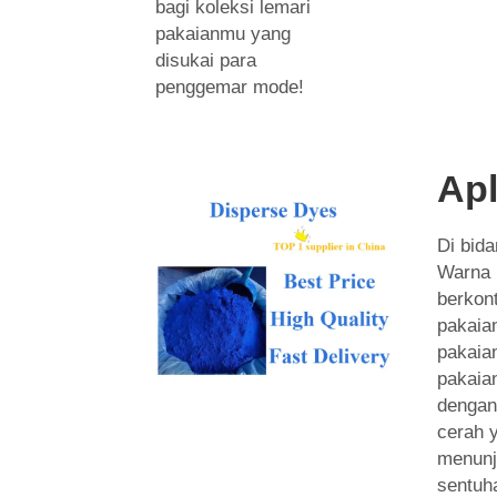
bagi koleksi lemari
pakaianmu yang
disukai para
penggemar mode!
Apl
Di bida
Warna 
berkont
pakaia
pakaia
pakaia
dengan
cerah 
menunj
sentuh