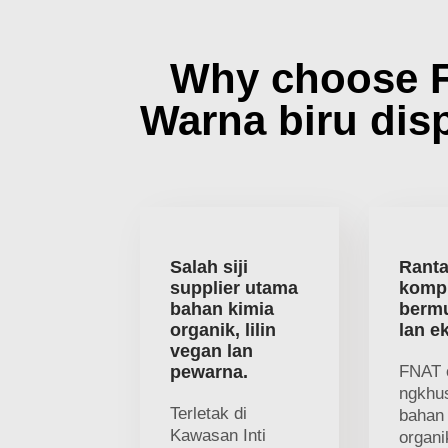
Why choose 
Warna biru dis
Salah siji
Ranta
supplier utama
kompl
bahan kimia
bermu
organik, lilin
lan e
vegan lan
pewarna.
FNAT 
ngkhu
Terletak di
bahan
Kawasan Inti
organi