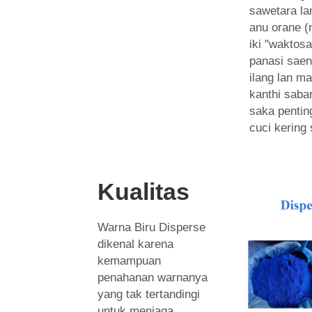
sawetara la
anu orane (
iki "waktos
panasi saen
ilang lan m
kanthi sabar
saka pentin
cuci kering 
Kualitas
Warna Biru Disperse
dikenal karena
kemampuan
penahanan warnanya
yang tak tertandingi
untuk menjaga