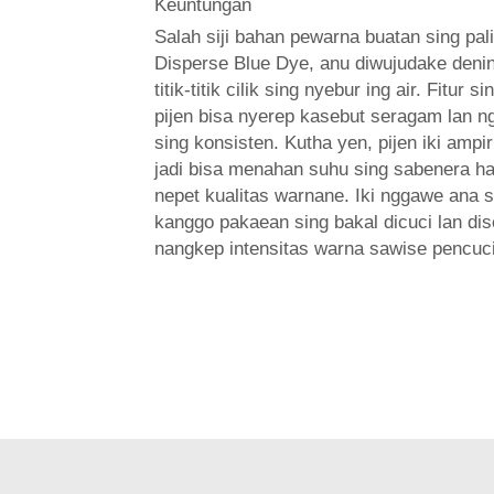
Keuntungan
Salah siji bahan pewarna buatan sing pal
Disperse Blue Dye, anu diwujudake den
titik-titik cilik sing nyebur ing air. Fitur s
pijen bisa nyerep kasebut seragam lan n
sing konsisten. Kutha yen, pijen iki ampi
jadi bisa menahan suhu sing sabenera h
nepet kualitas warnane. Iki nggawe ana 
kanggo pakaean sing bakal dicuci lan dise
nangkep intensitas warna sawise pencuci