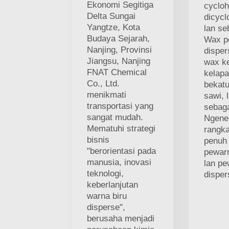
Ekonomi Segitiga
cycloh
Delta Sungai
dicycl
Yangtze, Kota
lan se
Budaya Sejarah,
Wax p
Nanjing, Provinsi
disper
Jiangsu, Nanjing
wax ke
FNAT Chemical
kelapa
Co., Ltd.
bekatu
menikmati
sawi, 
transportasi yang
sebag
sangat mudah.
Ngene
Mematuhi strategi
rangk
bisnis
penuh
"berorientasi pada
pewarn
manusia, inovasi
lan p
teknologi,
disper
keberlanjutan
warna biru
disperse",
berusaha menjadi