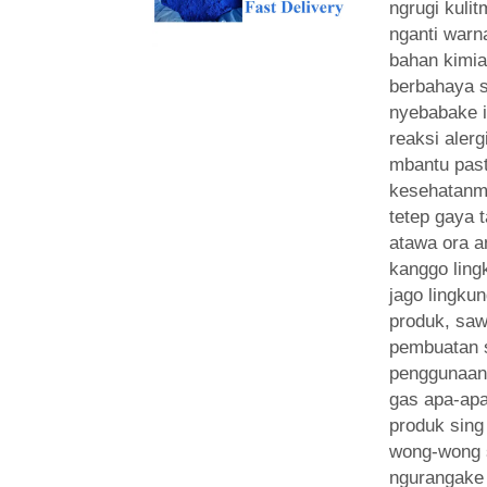
ngrugi kuli
nganti warna
bahan kimi
berbahaya s
nyebabake ir
reaksi alerg
mbantu pas
kesehatanm
tetep gaya t
atawa ora a
kanggo ling
jago lingkun
produk, saw
pembuatan s
penggunaan
gas apa-apa
produk sin
wong-wong 
ngurangake 