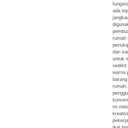
fungsio
ada tep
jangka
diguna
pembua
rumah s
penutup
dan sa
untuk
sedikit
warna 
barang 
rumah.
penggu
konven
ini me
kreativ
pekerj
ikat hi