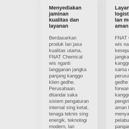
Menyediakan
Laya
jaminan
logis
kualitas dan
lan m
layanan
aman 
Berdasarkan
FNAT 
produk lan jasa
wis na
kualitas utama,
kesep
FNAT Chemical
jangka
wis nganti
kanggo
langganan jangka
sama 
panjang kanggo
perus
klien gedhe.
gedhe 
Perusahaan
forwar
ditandai saka
kanggo
sistem pengaturan
pengir
internal sing ketat,
aman l
tenaga teknis sing
menya
energik, teknologi
pelab
modern, lan
panga