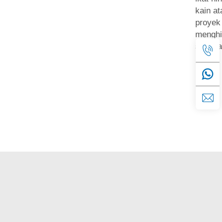
kain at
proyek
menghi
senima