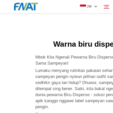
JW
PRODUK
Panggonan
Warna biru disp
TENTANG KAMI
Mbok Kita Ngenali Pewarna Biru Dispers
BERITA
Sama Sampeyan!
Lumaku menyang rutinitas pakaian sehar
sampeyan pengin nyieun pilihan outfit s
VIDEO
sedhikir gaya lan hidup? Dhuwur, sampe
ditempat sing bener. Saiki, kita bakal ng
HUBUNGI KAMI
dunia pewarna Biru Disperse - solusi pe
apik kanggo nggawe label sampeyan sa
pengin.