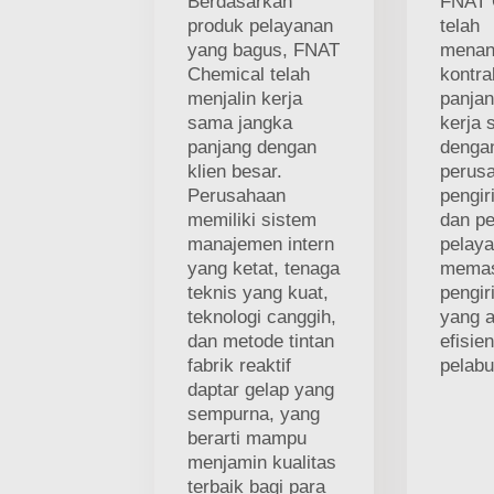
Berdasarkan
FNAT 
produk pelayanan
telah
yang bagus, FNAT
menan
Chemical telah
kontra
menjalin kerja
panjan
sama jangka
kerja
panjang dengan
denga
klien besar.
perus
Perusahaan
pengir
memiliki sistem
dan p
manajemen intern
pelaya
yang ketat, tenaga
memas
teknis yang kuat,
pengir
teknologi canggih,
yang 
dan metode tintan
efisie
fabrik reaktif
pelabu
daptar gelap yang
sempurna, yang
berarti mampu
menjamin kualitas
terbaik bagi para