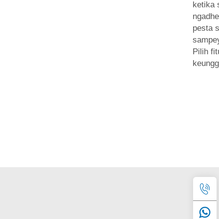
ketika
ngadhep
pesta s
sampey
Pilih fit
keungg