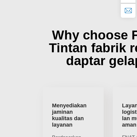
Why choose 
Tintan fabrik r
daptar gel
Menyediakan
Laya
jaminan
logis
kualitas dan
lan m
layanan
aman 