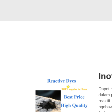
Ino
Dapetin
dalam 
reaktif
ngebaw