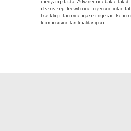
menyang daptar Adwiner ora bakal takut. 
diskusikepi leuwih rinci ngenani tintan fab
blacklight lan omongaken ngenani keuntu
komposisine lan kualitasipun.