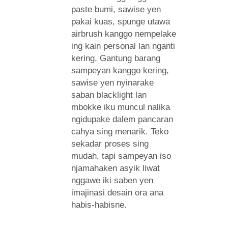
paste bumi, sawise yen
pakai kuas, spunge utawa
airbrush kanggo nempelake
ing kain personal lan nganti
kering. Gantung barang
sampeyan kanggo kering,
sawise yen nyinarake
saban blacklight lan
mbokke iku muncul nalika
ngidupake dalem pancaran
cahya sing menarik. Teko
sekadar proses sing
mudah, tapi sampeyan iso
njamahaken asyik liwat
nggawe iki saben yen
imajinasi desain ora ana
habis-habisne.