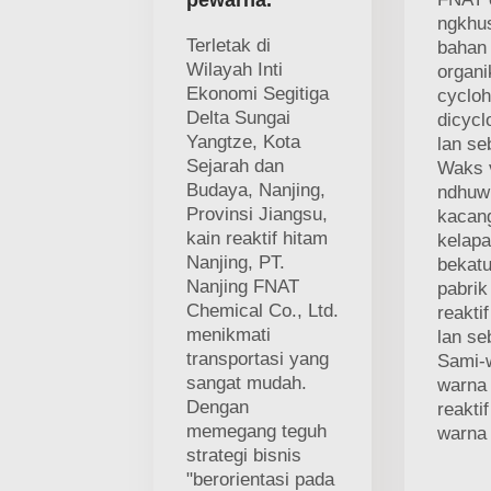
pewarna.
ngkhu
Terletak di
bahan
Wilayah Inti
organi
Ekonomi Segitiga
cycloh
Delta Sungai
dicycl
Yangtze, Kota
lan se
Sejarah dan
Waks 
Budaya, Nanjing,
ndhuw
Provinsi Jiangsu,
kacan
kain reaktif hitam
kelapa
Nanjing, PT.
bekatu
Nanjing FNAT
pabrik 
Chemical Co., Ltd.
reaktif
menikmati
lan se
transportasi yang
Sami-
sangat mudah.
warna
Dengan
reaktif
memegang teguh
warna 
strategi bisnis
"berorientasi pada