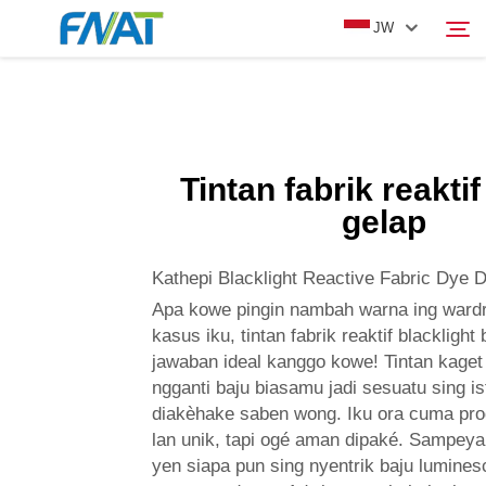
JW
PRODUK
Panggonan
Tintan fabrik reakti
TENTANG KAMI
gelap
BERITA
Kathepi Blacklight Reactive Fabric Dye D
Apa kowe pingin nambah warna ing ward
VIDEO
kasus iku, tintan fabrik reaktif blacklight 
jawaban ideal kanggo kowe! Tintan kaget 
ngganti baju biasamu jadi sesuatu sing is
HUBUNGI KAMI
diakèhake saben wong. Iku ora cuma pro
lan unik, tapi ogé aman dipaké. Sampeya
yen siapa pun sing nyentrik baju lumines