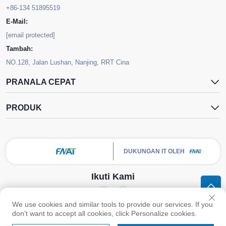
+86-134 51895519
E-Mail:
[email protected]
Tambah:
NO.128, Jalan Lushan, Nanjing, RRT Cina
PRANALA CEPAT
PRODUK
DUKUNGAN IT OLEH
Ikuti Kami
We use cookies and similar tools to provide our services. If you
Hak cipta © Nanjing FNAT Chemical Co., Ltd. All Rights Reserved -
don't want to accept all cookies, click Personalize cookies.
Kebijakan Privasi