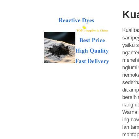
Kua
Kualit
sampe
yaiku s
ngante
menehi
nglumi
nemoka
sederh
dicamp
bersih
ilang 
Warna 
ing baw
lan tam
mantap