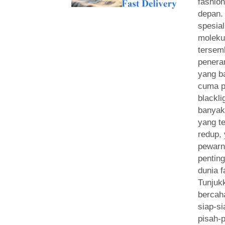
fashio
depan.
spesial
moleku
tersem
penera
yang ba
cuma p
blackli
banyak
yang t
redup,
pewarna
penting
dunia f
Tunjuk
bercah
siap-si
pisah-