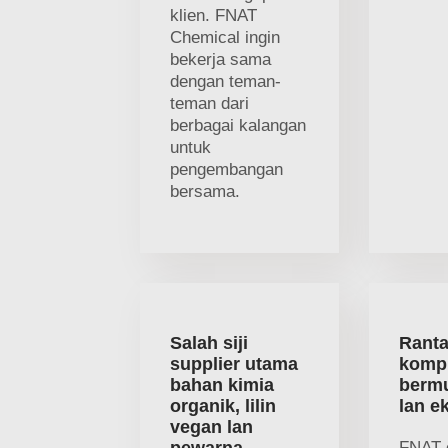
klien. FNAT
Chemical ingin
bekerja sama
dengan teman-
teman dari
berbagai kalangan
untuk
pengembangan
bersama.
Salah siji
Ranta
supplier utama
kompl
bahan kimia
bermu
organik, lilin
lan e
vegan lan
FNAT 