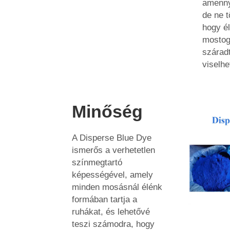
amenny
de ne t
hogy él
mostog
szárad
viselhe
Minőség
A Disperse Blue Dye
ismerős a verhetetlen
színmegtartó
képességével, amely
minden mosásnál élénk
formában tartja a
ruhákat, és lehetővé
teszi számodra, hogy