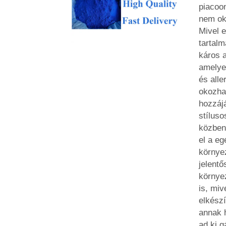
piacoon
nem ok
Mivel 
tartal
káros 
amelyek
és alle
okozha
hozzáj
stílus
közben
el a eg
környe
jelentő
környe
is, miv
elkészí
annak 
ad ki g