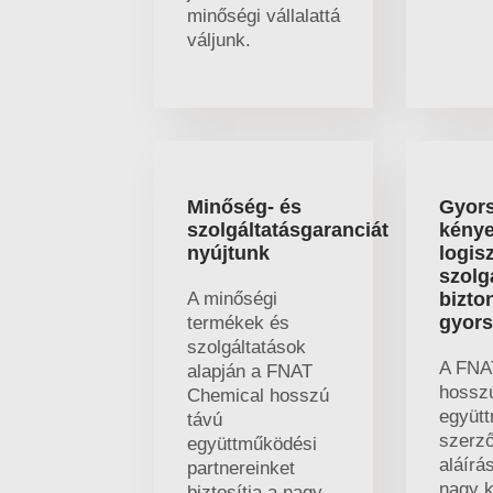
minőségi vállalattá
váljunk.
Minőség- és
Gyors
szolgáltatásgaranciát
kény
nyújtunk
logisz
szolg
A minőségi
bizto
gyors
termékek és
szolgáltatások
A FNA
alapján a FNAT
hossz
Chemical hosszú
együt
távú
szerz
együttműködési
aláírá
partnereinket
nagy 
biztosítja a nagy