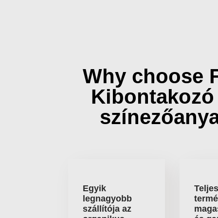
Why choose 
Kibontakozó
színezőany
Egyik
Telje
legnagyobb
termé
szállítója az
maga