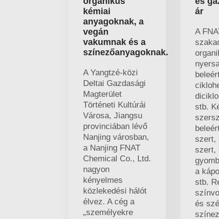
organikus
és g
kémiai
ár
anyagoknak, a
vegán
A FNA
vakumnak és a
szaka
színezőanyagoknak.
organi
nyers
A Yangtzé-közi
beleér
Deltai Gazdasági
cikloh
Magterület
dicikl
Történeti Kultúrái
stb. K
Városa, Jiangsu
szersz
provinciában lévő
beleér
Nanjing városban,
szert,
a Nanjing FNAT
szert, 
Chemical Co., Ltd.
gyomb
nagyon
a kápo
kényelmes
stb. 
közlekedési hálót
színvo
élvez. A cég a
és szé
„személyekre
színez