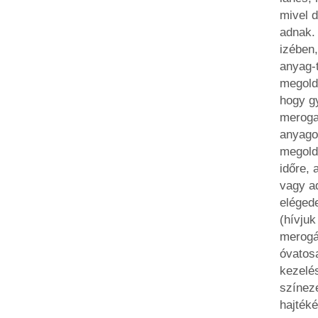
mivel 
adnak. 
izében,
anyag-t
megold
hogy gy
meroga
anyago
megold
időre, 
vagy a
elégede
(hívjuk
merogá
óvatos
kezelés
színeze
hajtéké