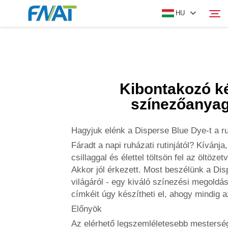
HU
TERMÉK
Keresés
Kibontakozó k
RÓLUNK
színezőanya
HÍREK
Hagyjuk elénk a Disperse Blue Dye-t a r
Fáradt a napi ruházati rutinjától? Kívánja
VIDEÓ
csillaggal és élettel töltsön fel az öltözet
Akkor jól érkezett. Most beszélünk a Di
világáról - egy kiváló színezési megoldás
KAPCSOLAT
címkéit úgy készítheti el, ahogy mindig a
Előnyök
Az elérhető legszemléletesebb mestersé