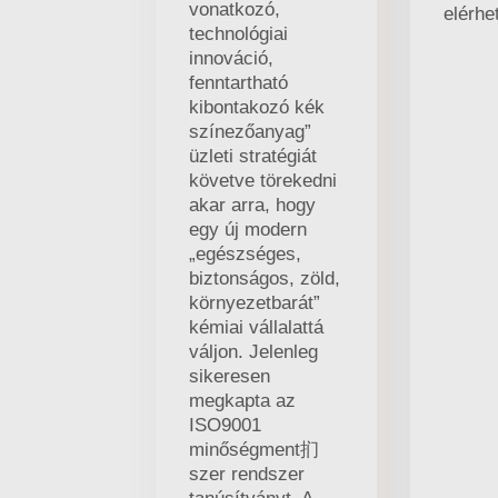
vonatkozó,
elérhe
technológiai
innováció,
fenntartható
kibontakozó kék
színezőanyag”
üzleti stratégiát
követve törekedni
akar arra, hogy
egy új modern
„egészséges,
biztonságos, zöld,
környezetbarát”
kémiai vállalattá
váljon. Jelenleg
sikeresen
megkapta az
ISO9001
minőségment扪
szer rendszer