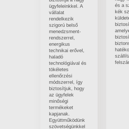
és a s
ügyfeleinkkel. A
kék s
vállalat
küldet
rendelkezik
biztos
szigorú belső
amely
menedzsment-
biztosí
rendszerrel,
bizton
energikus
haték
technikai erővel,
szállít
haladó
felszá
technológiával és
tökéletes
ellenőrzési
módszerrel, így
biztosítjuk, hogy
az ügyfelek
minőségi
termékeket
kapjanak.
Együttműködünk
szövetségünkkel