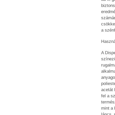
bizton
eredmé
számár
csökke
a szén
Haszná
A Disp
színez
rugalm
alkalm
anyagot
poliest
acetát
fel a s
termés
mint a
láncs, 