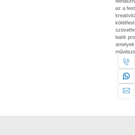
felhaszn
ez a fest
kreativit
kötélfes
szövetfe
batik pro
amelyek
művészed