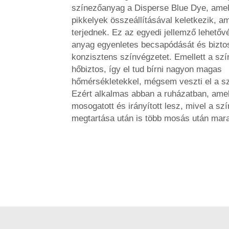
színezőanyag a Disperse Blue Dye, amel
pikkelyek összeállításával keletkezik, a
terjednek. Ez az egyedi jellemző lehetőv
anyag egyenletes becsapódását és biztos
konzisztens színvégzetet. Emellett a szí
hőbiztos, így el tud bírni nagyon magas
hőmérsékletekkel, mégsem veszti el a sz
Ezért alkalmas abban a ruházatban, ame
mosogatott és irányított lesz, mivel a szí
megtartása után is több mosás után mar