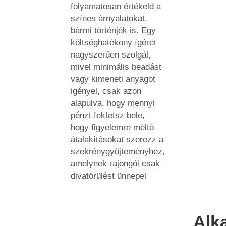
folyamatosan értékeld a
színes árnyalatokat,
bármi történjék is. Egy
költséghatékony ígéret
nagyszerűen szolgál,
mivel minimális beadást
vagy kimeneti anyagot
igényel, csak azon
alapulva, hogy mennyi
pénzt fektetsz bele,
hogy figyelemre méltó
átalakításokat szerezz a
szekrénygyűjteményhez,
amelynek rajongói csak
divatörülést ünnepel
Alk