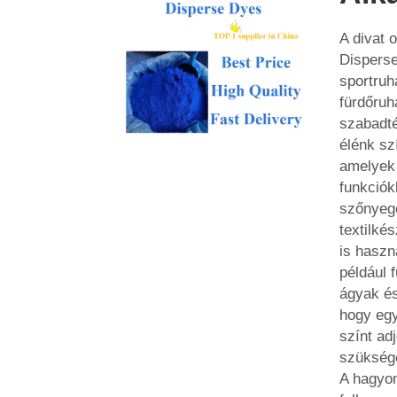
A divat 
Dispers
sportruh
fürdőruh
szabadté
élénk sz
amelyek 
funkciók
szőnyege
textilké
is haszn
például 
ágyak és
hogy egy
színt ad
szükség
A hagyo