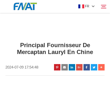
FR
PRODUIT
Rechercher
Principal Fournisseur De
À PROPOS DE NOUS
Mercaptan Lauryl En Chine
ACTUALITÉS
2024-07-09 17:54:48
VIDÉO
NOUS CONTACTER