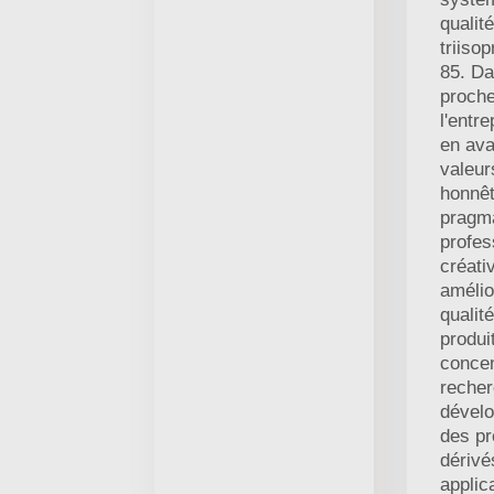
qualité
triiso
85. D
proche
l'entr
en ava
valeur
honnêt
pragm
profes
créativ
amélio
qualit
produi
concen
recher
dével
des pr
dérivé
applic