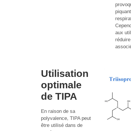
provoq
piquan
respira
Cepend
aux uti
réduire
associ
Utilisation
optimale
de TIPA
En raison de sa
polyvalence, TIPA peut
être utilisé dans de