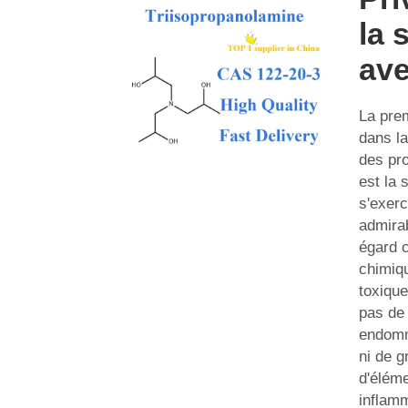
la 
ave
La prem
dans la
des pr
est la 
s'exer
admira
égard c
chimiq
toxique
pas de
endomm
ni de g
d'élém
inflam