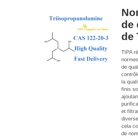
No
de 
de 
TIPA r
normes
de qual
contrôl
la qual
finis s
ajoutan
purifica
et filtr
diverse
cela c
de nom