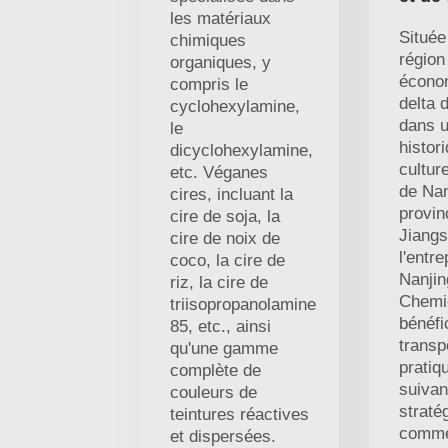
les matériaux
Située
chimiques
région
organiques, y
écono
compris le
delta 
cyclohexylamine,
dans u
le
histor
dicyclohexylamine,
culture
etc. Véganes
de Nan
cires, incluant la
provin
cire de soja, la
Jiangs
cire de noix de
l'entre
coco, la cire de
Nanji
riz, la cire de
Chemic
triisopropanolamine
bénéfi
85, etc., ainsi
transp
qu'une gamme
pratiq
complète de
suivan
couleurs de
straté
teintures réactives
comme
et dispersées.