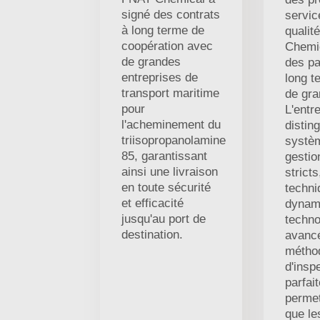
signé des contrats
servic
à long terme de
qualit
coopération avec
Chemic
de grandes
des pa
entreprises de
long t
transport maritime
de gra
pour
L'entr
l'acheminement du
distin
triisopropanolamine
systè
85, garantissant
gestio
ainsi une livraison
strict
en toute sécurité
techni
et efficacité
dynam
jusqu'au port de
techno
destination.
avanc
métho
d'insp
parfait
permet
que le