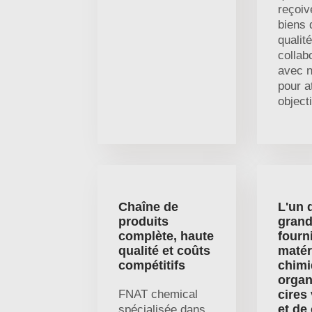
reçoiv
biens 
qualit
collab
avec n
pour a
object
Chaîne de
L'un 
produits
gran
complète, haute
fourn
qualité et coûts
matér
compétitifs
chim
organ
FNAT chemical
cires
et de
spécialisée dans