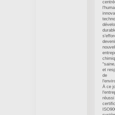
centré
l'huma
innova
techno
dével
durable
s'effo
deveni
nouvel
entrep
chimi
"saine
et res
de
l'envi
À ce j
l'entre
réussi
certifi
ISO900
systè