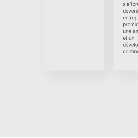
s'effo
deveni
entrep
premie
une am
et un
dével
contin