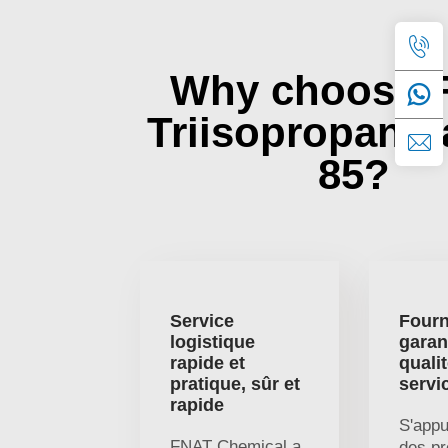
Why choose 
Triisopropano
85?
Service
Fourn
logistique
garan
rapide et
qualit
pratique, sûr et
servi
rapide
S'appu
FNAT Chemical a
des pr