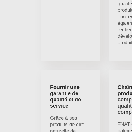
qualit
produi
concen
égalem
recher
dével
produi
Fournir une
Chaîn
garantie de
produ
qualité et de
compl
service
quali
compé
Grâce à ses
FNAT c
produits de cire
palmie
naturelle de