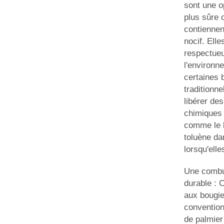
sont une o
plus sûre 
contiennen
nocif. Elle
respectue
l'environn
certaines 
traditionne
libérer des
chimiques
comme le 
toluène dan
lorsqu'elle
Une combu
durable : 
aux bougie
conventionn
de palmier