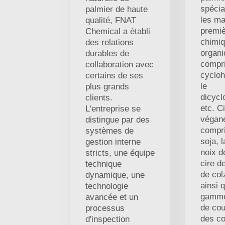
spécia
palmier de haute
les ma
qualité, FNAT
premi
Chemical a établi
chimi
des relations
organi
durables de
compri
collaboration avec
cycloh
certains de ses
le
plus grands
dicycl
clients.
etc. C
L'entreprise se
végan
distingue par des
compri
systèmes de
soja, l
gestion interne
noix d
stricts, une équipe
cire de
technique
de col
dynamique, une
ainsi 
technologie
gamme
avancée et un
de cou
processus
des co
d'inspection