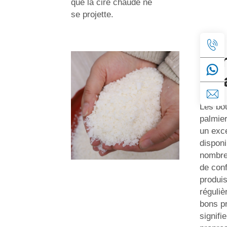
que la cire chaude ne
se projette.
Ser
Qua
Les bou
palmier
un exce
disponi
nombre
de conf
produi
réguliè
bons pr
signifi