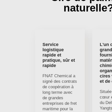
naturelle
Service
L'un 
logistique
gran
rapide et
fourn
pratique, sûr et
matér
rapide
chim
organ
FNAT Chemical a
cires
et de
signé des contrats
de coopération à
Située
long terme avec
cœur 
de grandes
du Del
entreprises de fret
Yangts
maritime pour la