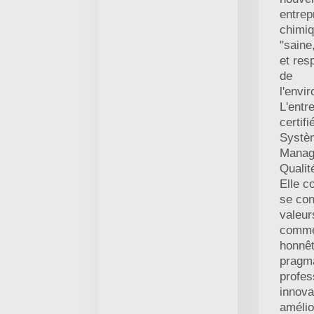
entrep
chimi
"saine
et res
de
l'envi
L'entr
certifi
Systè
Manag
Qualit
Elle c
se co
valeur
comme
honnêt
pragma
profes
innova
amélio