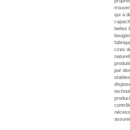
propre
trouver
qui a 
capacit
belles 
bougies
fabriq
cires d
naturel
produi
par des
stables
dispos
techno
product
contrôl
nécess
assurer