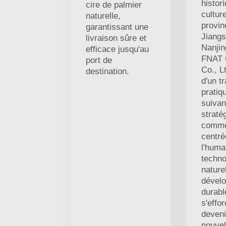
histor
cire de palmier
culture
naturelle,
provin
garantissant une
Jiangsu
livraison sûre et
Nanjin
efficace jusqu'au
FNAT 
port de
Co., L
destination.
d'un t
pratiq
suivan
straté
comme
centré
l'huma
techno
naturel
dével
durable
s'effo
deveni
nouvel