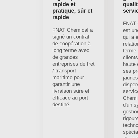
rapide et
qualit
pratique, sûr et
servi
rapide
FNAT 
FNAT Chemical a
est un
signé un contrat
qui a 
de coopération à
relati
long terme avec
terme
de grandes
client
entreprises de fret
haute 
/ transport
ses pr
maritime pour
jaunes
garantir une
disper
livraison sûre et
servi
efficace au port
Chemi
destiné.
d'un s
gestio
rigour
techno
spécia