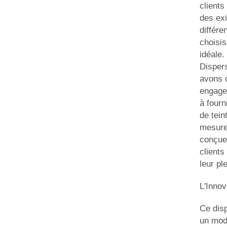
clients
des ex
différe
choisis
idéale.
Disper
avons c
engage
à fourn
de tein
mesure
conçue
clients
leur pl
L'Inno
Ce dis
un mod