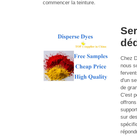
commencer la teinture.
Ser
déd
Chez D
nous 
ferven
d'un se
de gran
C'est 
offron
support
sur des
spécifi
répond