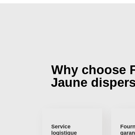
Why choose 
Jaune disper
Service
Fourn
logistique
garan