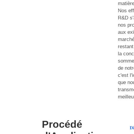
matière
Nos eff
R&D s'
nos pr
aux ex
marché 
restan
la con
sommes
de notr
c'est l'
que no
transmet
meilleu
Procédé