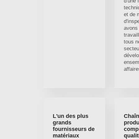
d'une 
techni
et de
d'insp
avons 
travai
tous n
secteu
dével
ensem
affaire
L'un des plus
Chaîn
grands
produ
fournisseurs de
compl
matériaux
quali