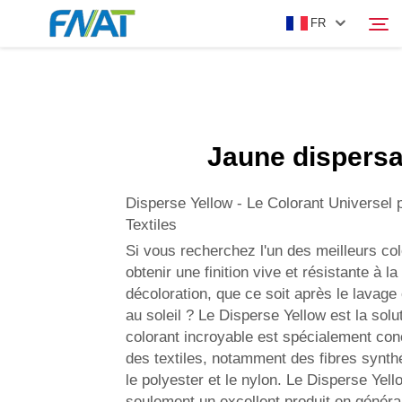
FR
PRODUIT
Rechercher
Jaune dispersa
À PROPOS DE NOUS
Disperse Yellow - Le Colorant Universel 
ACTUALITÉS
Textiles
Si vous recherchez l'un des meilleurs co
obtenir une finition vive et résistante à l
VIDÉO
décoloration, que ce soit après le lavage 
au soleil ? Le Disperse Yellow est la solu
NOUS CONTACTER
colorant incroyable est spécialement con
des textiles, notamment des fibres synt
le polyester et le nylon. Le Disperse Yell
seulement un excellent produit en général