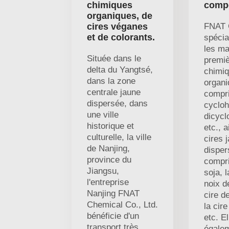
chimiques
compé
organiques, de
cires véganes
FNAT 
et de colorants.
spécia
les ma
Située dans le
premi
delta du Yangtsé,
chimi
dans la zone
organi
centrale jaune
compri
dispersée, dans
cycloh
une ville
dicycl
historique et
etc., 
culturelle, la ville
cires 
de Nanjing,
disper
province du
compri
Jiangsu,
soja, l
l'entreprise
noix d
Nanjing FNAT
cire d
Chemical Co., Ltd.
la cire
bénéficie d'un
etc. E
transport très
égalem