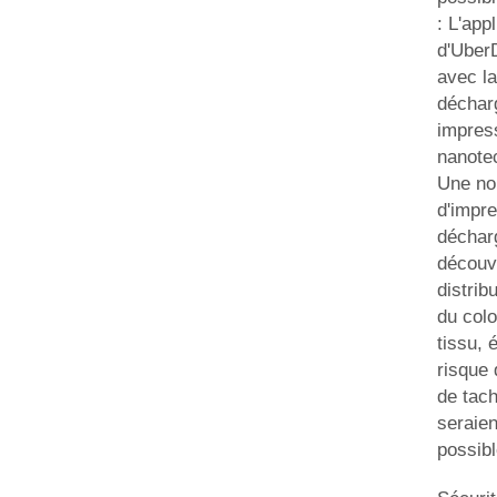
: L'app
d'Uber
avec la
déchar
impres
nanote
Une no
d'impr
déchar
découve
distrib
du colo
tissu, 
risque 
de tach
seraie
possibl