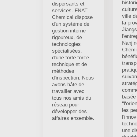
histor
dispersants et
culture
services. FNAT
ville 
Chemical dispose
la pro
d'un système de
Jiangs
gestion interne
l'entre
rigoureux, de
Nanji
technologies
Chemic
spécialisées,
bénéfi
d'une forte force
transp
technique et de
pratiq
méthodes
suivan
d'inspection. Nous
straté
avons hâte de
comme
travailler avec
basée
tous nos amis du
"l'orie
réseau pour
les pe
développer des
l'innov
affaires ensemble.
techno
une di