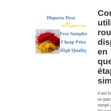
Co
util
ro
dis
en
qu
éta
sim
Il est 
un par
rempli