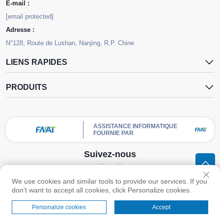
E-mail :
[email protected]
Adresse :
N°128, Route de Lushan, Nanjing, R.P. Chine
LIENS RAPIDES
PRODUITS
ASSISTANCE INFORMATIQUE
FOURNIE PAR
Suivez-nous
We use cookies and similar tools to provide our services. If you
Droits d'auteur © Nanjing FNAT Chemical Co., Ltd. Tous droits réservés -
don't want to accept all cookies, click Personalize cookies.
Politique de confidentialité
Personalize cookies
Accept
Menu
Produits
Contactez-nous
HAUT