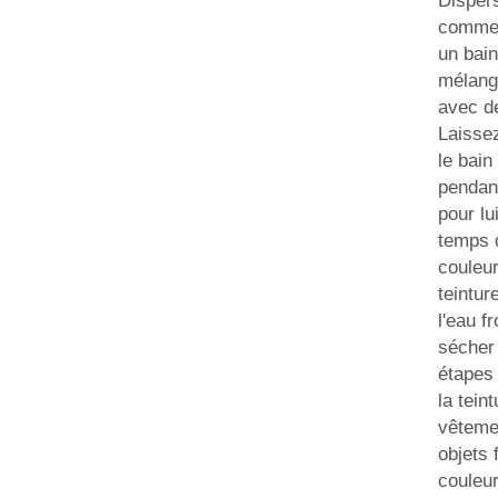
Disper
commen
un bain
mélange
avec de
Laissez
le bain
pendan
pour lu
temps 
couleur
teintur
l'eau fr
sécher
étapes
la tein
vêteme
objets 
couleur