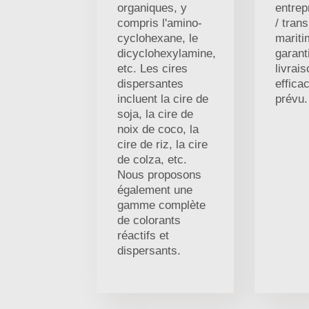
organiques, y
entrep
compris l'amino-
/ trans
cyclohexane, le
mariti
dicyclohexylamine,
garant
etc. Les cires
livrai
dispersantes
effica
incluent la cire de
prévu.
soja, la cire de
noix de coco, la
cire de riz, la cire
de colza, etc.
Nous proposons
également une
gamme complète
de colorants
réactifs et
dispersants.