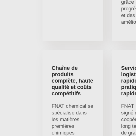
grâce 
progrè
et des
amélio
Chaîne de
Servi
produits
logis
complète, haute
rapid
qualité et coûts
pratiq
compétitifs
rapid
FNAT chemical se
FNAT 
spécialise dans
signé 
les matières
coopér
premières
long t
chimiques
de gr