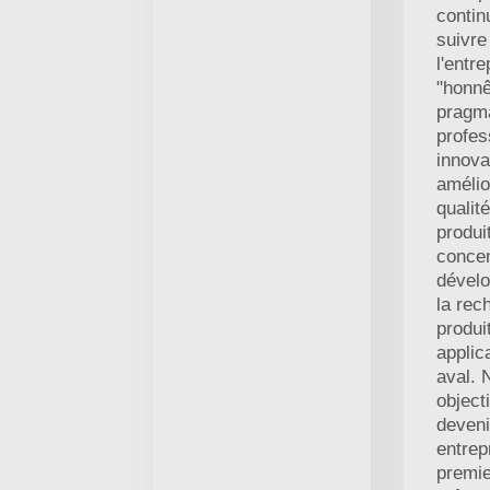
contin
suivre 
l'entre
"honnê
pragma
profes
innova
amélio
qualit
produi
concen
dével
la rec
produi
applic
aval. 
objecti
deveni
entrep
premie