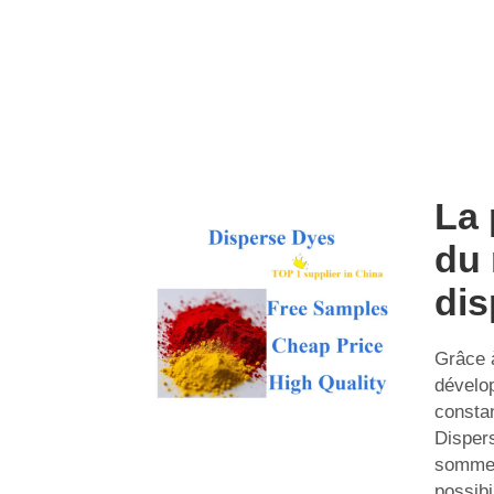
La 
du
dis
Grâce 
dévelo
consta
Dispers
sommet
possibi