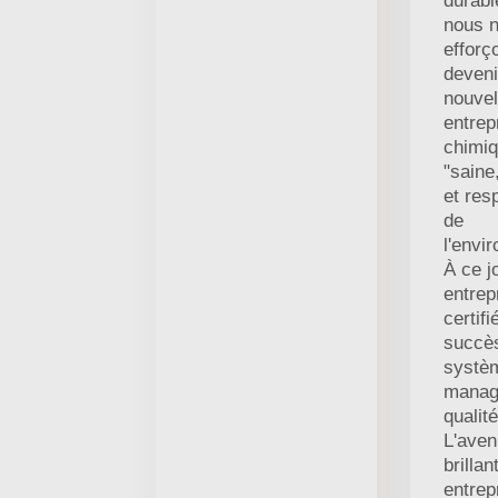
durabl
nous 
efforç
deveni
nouvel
entrep
chimi
"saine
et res
de
l'envi
À ce j
entrep
certif
succès
systè
manag
qualit
L'aven
brillan
entrep