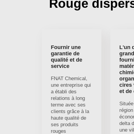
Rouge disper
Fournir une
L'un 
garantie de
gran
qualité et de
fourn
service
matér
chim
FNAT Chemical,
organ
cires
une entreprise qui
et de
a établi des
relations à long
Située
terme avec ses
région
clients grâce à la
écono
haute qualité de
delta 
ses produits
une vil
rouges