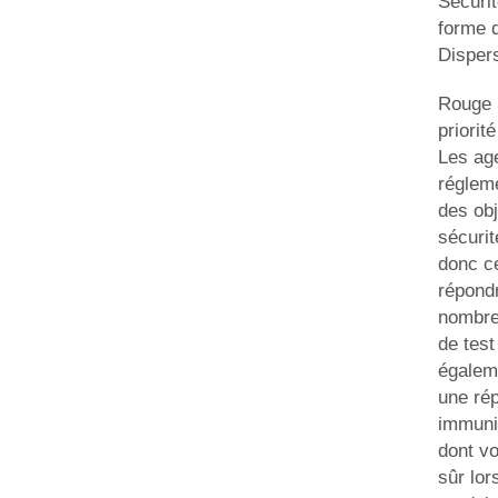
Sécurit
forme 
Disper
Rouge 
priorité
Les ag
régleme
des obj
sécurit
donc ce
répond
nombre
de test
égalem
une ré
immunit
dont v
sûr lors