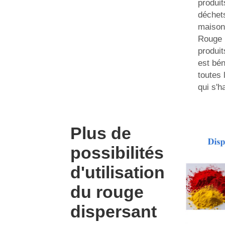
produit
déchet
maison
Rouge 
produit
est bén
toutes
qui s'ha
Plus de
possibilités
d'utilisation
du rouge
dispersant