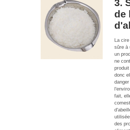
3. 
de 
d'a
La cire
sûre à 
un prod
ne con
produit
donc el
danger
l'envi
fait, e
comesti
d'abeil
utilisé
des pro