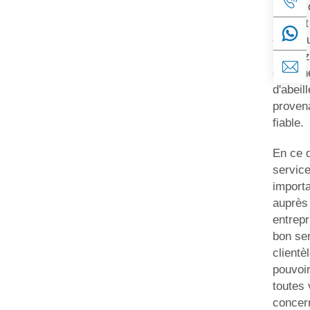
la cire
pure et
chimiq
pouvez
cherche
d'abeil
proven
fiable.
En ce q
service,
importa
auprès
entrepr
bon ser
clientè
pouvoi
toutes
concer