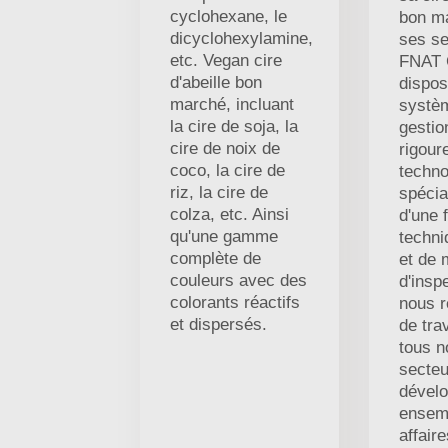
cyclohexane, le
bon ma
dicyclohexylamine,
ses se
etc. Vegan cire
FNAT 
d'abeille bon
dispos
marché, incluant
systè
la cire de soja, la
gestio
cire de noix de
rigour
coco, la cire de
techno
riz, la cire de
spécia
colza, etc. Ainsi
d'une 
qu'une gamme
techni
complète de
et de
couleurs avec des
d'insp
colorants réactifs
nous r
et dispersés.
de tra
tous n
secteu
dével
ensem
affaire