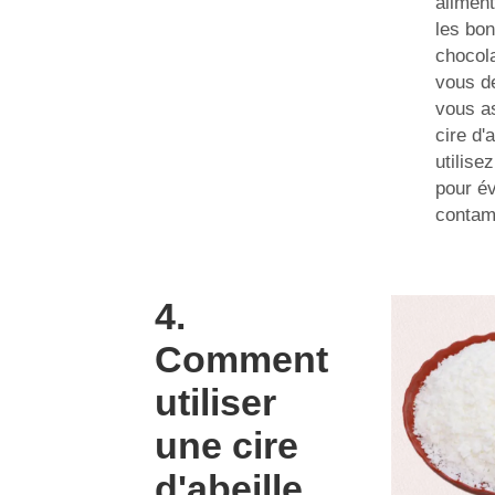
aliment
les bon
chocol
vous de
vous a
cire d'
utilise
pour év
contam
4.
Comment
utiliser
une cire
d'abeille