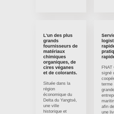
L'un des plus
Servi
grands
logis
fournisseurs de
rapid
matériaux
pratiq
chimiques
rapid
organiques, de
cires véganes
FNAT 
et de colorants.
signé 
coopér
Située dans la
terme
région
grand
économique du
entrep
Delta du Yangtsé,
mariti
une ville
afin de
historique et
une li