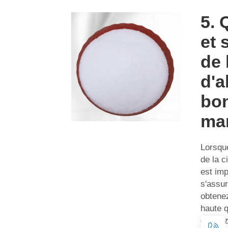
5. 
et 
de 
d'a
bo
ma
Lorsqu
de la ci
est imp
s'assu
obtenez
haute q
devrie