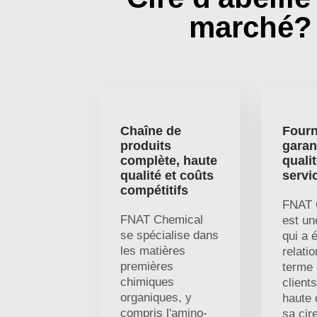
marché?
Chaîne de
Fourn
produits
garan
complète, haute
qualit
qualité et coûts
servi
compétitifs
FNAT 
FNAT Chemical
est un
se spécialise dans
qui a 
les matières
relati
premières
terme
chimiques
client
organiques, y
haute 
compris l'amino-
sa cire