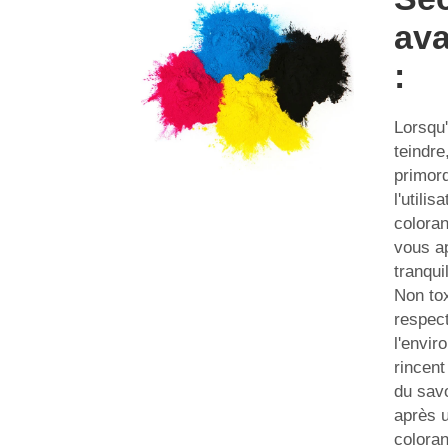
ava
:
Lorsqu'
teindre
primord
l'utilis
coloran
vous a
tranquil
Non to
respec
l'envir
rincent
du savo
après u
coloran