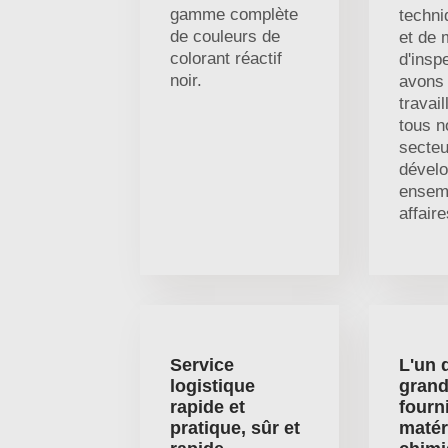
gamme complète
techni
de couleurs de
et de
colorant réactif
d'insp
noir.
avons 
travai
tous n
secteu
dével
ensem
affaire
Service
L'un 
logistique
gran
rapide et
fourn
pratique, sûr et
matér