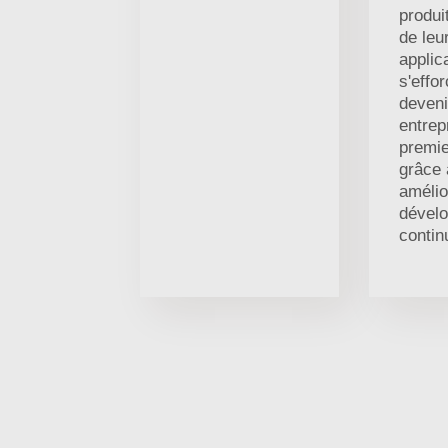
produi
de leu
applic
s'effo
deveni
entrep
premie
grâce 
amélio
dével
contin