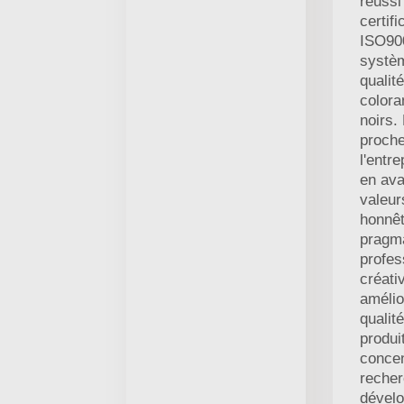
réussi
certifi
ISO900
systè
qualit
colora
noirs.
proche
l'entr
en ava
valeurs
honnêt
pragm
profes
créativ
amélio
qualit
produi
concen
recher
dével