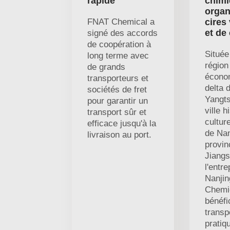
rapide
chim
organ
FNAT Chemical a
cires
et de
signé des accords
de coopération à
Située
long terme avec
région
de grands
écono
transporteurs et
delta d
sociétés de fret
Yangts
pour garantir un
ville h
transport sûr et
culture
efficace jusqu'à la
de Nan
livraison au port.
provin
Jiangs
l'entre
Nanji
Chemic
bénéfi
transp
pratiq