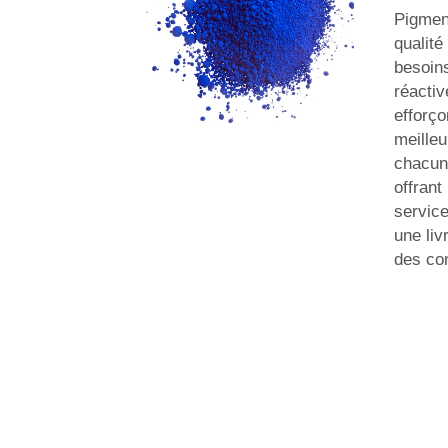
Pigmen
qualité
besoins
réactiv
efforço
meilleu
chacun
offrant
service
une liv
des con