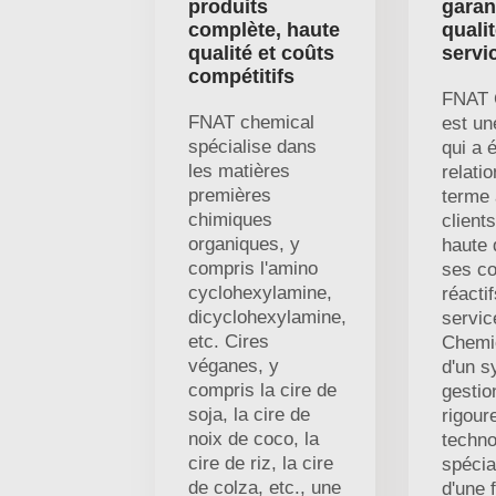
produits
garan
complète, haute
qualit
qualité et coûts
servi
compétitifs
FNAT 
FNAT chemical
est un
spécialise dans
qui a 
les matières
relati
premières
terme
chimiques
client
organiques, y
haute 
compris l'amino
ses co
cyclohexylamine,
réactif
dicyclohexylamine,
servi
etc. Cires
Chemi
véganes, y
d'un s
compris la cire de
gestio
soja, la cire de
rigour
noix de coco, la
techno
cire de riz, la cire
spécia
de colza, etc., une
d'une 