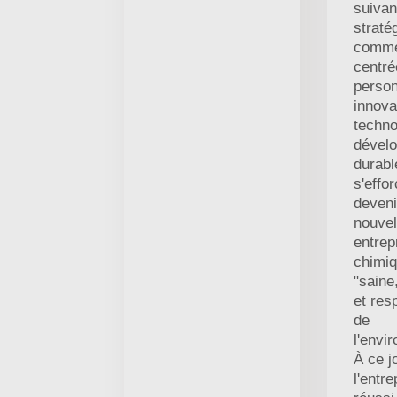
suivan
straté
comme
centré
perso
innova
techno
dével
durable
s'effo
deveni
nouvel
entrep
chimi
"saine
et res
de
l'envi
À ce j
l'entre