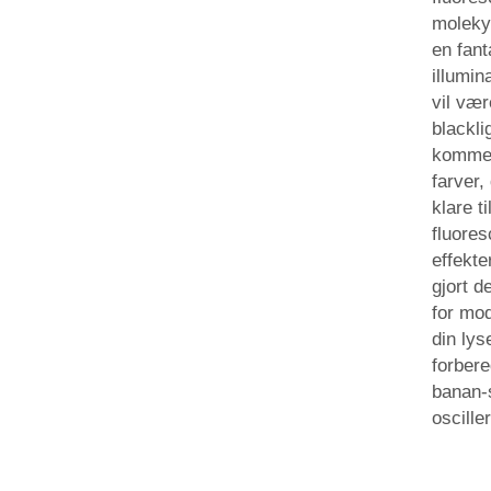
molekyl
en fant
illumin
vil vær
blackli
kommer
farver,
klare t
fluore
effekte
gjort d
for mod
din lys
forbere
banan-s
osciller