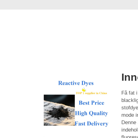
Inn
Få fat 
blackli
stofdye
mode in
Denne 
indehol
fluore