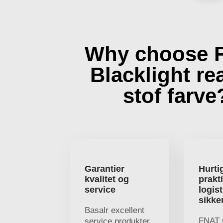
Why choose 
Blacklight re
stof farve
Garantier
Hurti
kvalitet og
prakt
service
logist
sikke
Basalr excellent
FNAT 
service produkter,