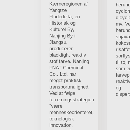
Kærneregionen af
herun
Yangtze
cycloh
Flodedelta, en
dicycl
Historisk og
mv. V
Kulturel By,
herun
Nanjing By i
sojav
Jiangsu,
kokos
producerer
risaff
blacklight reaktiv
sortly
stof farve. Nanjing
til tøj
FNAT Chemical
som en
Co., Ltd. har
farvep
meget praktisk
reakti
transportmulighed.
og
Ved at følge
disper
forretningsstrategien
"være
menneskeorienteret,
teknologisk
innovation,