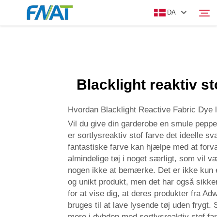
DA
PRODUKT
Søg
Blacklight reaktiv st
OM OS
Hvordan Blacklight Reactive Fabric Dye 
NYHEDER
Vil du give din garderobe en smule pepper
er sortlysreaktiv stof farve det ideelle sv
fantastiske farve kan hjælpe med at forv
VIDEO
almindelige tøj i noget særligt, som vil v
nogen ikke at bemærke. Det er ikke kun 
KONTAKT OS
og unikt produkt, men det har også sikk
for at vise dig, at deres produkter fra A
bruges til at lave lysende tøj uden frygt.
mere i dybden med sortlysreaktiv stof fa