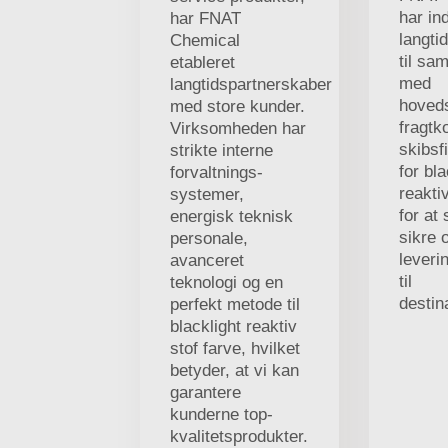
har in
har FNAT
langti
Chemical
til sa
etableret
med
langtidspartnerskaber
hoved
med store kunder.
fragtk
Virksomheden har
skibsf
strikte interne
for bla
forvaltnings-
reakti
systemer,
for at
energisk teknisk
sikre 
personale,
leveri
avanceret
til
teknologi og en
destin
perfekt metode til
blacklight reaktiv
stof farve, hvilket
betyder, at vi kan
garantere
kunderne top-
kvalitetsprodukter.