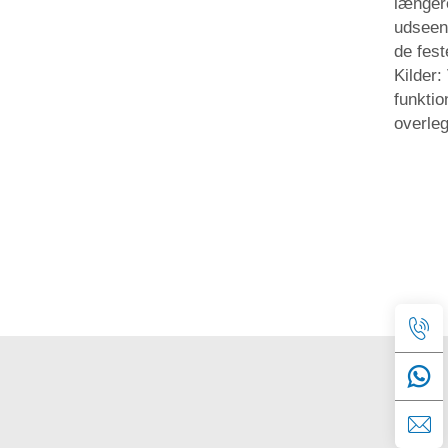
længer
udseen
de fest
Kilder:
funktio
overle