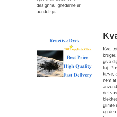
designmulighederne er
uendelige.
Kva
Kvalite
bruger,
give di
tøj. Pr
farve, 
nem at
anvend
det vas
blekke
glimte 
og den 