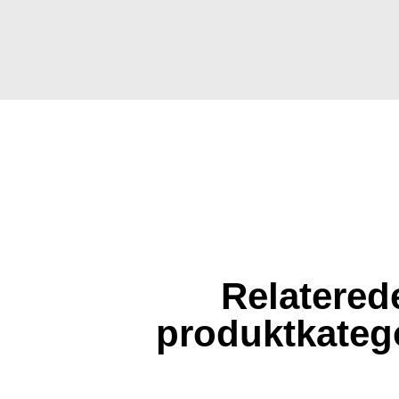
Relatered
produktkateg