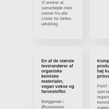
Vi ønsker at
samarbejde med
venner fra alle
cirkler for fælles
udvikling.
En af de største
Komp
leverandører af
prod
organiske
høj kv
kemiske
prisv
materialer,
vegan vokse og
FNAT 
farvestoffer.
special
organi
Beliggende i
kemis
Økonomiske
materi