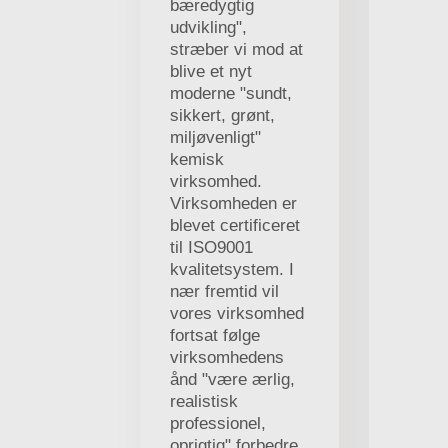
bæredygtig
udvikling",
stræber vi mod at
blive et nyt
moderne "sundt,
sikkert, grønt,
miljøvenligt"
kemisk
virksomhed.
Virksomheden er
blevet certificeret
til ISO9001
kvalitetsystem. I
nær fremtid vil
vores virksomhed
fortsat følge
virksomhedens
ånd "være ærlig,
realistisk
professionel,
oprigtig" forbedre