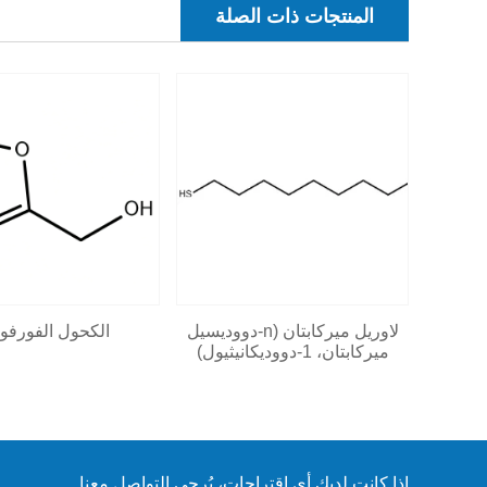
المنتجات ذات الصلة
لاوريل ميركابتان (n-دووديسيل
الكحول الفورفو
ميركابتان، 1-دووديكانيثيول)
إذا كانت لديك أي اقتراحات، يُرجى التواصل معنا