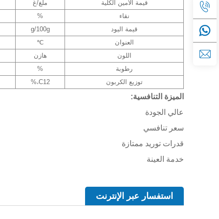
قيمة الأمين الكلية
ملغ/غ
نقاء
%
قيمة اليود
g/100g
العنوان
℃
اللون
هازن
رطوبة
%
توزيع الكربون
C12،%
الميزة التنافسية:
عالي الجودة
سعر تنافسي
قدرات توريد ممتازة
خدمة العينة
استفسار عبر الإنترنت