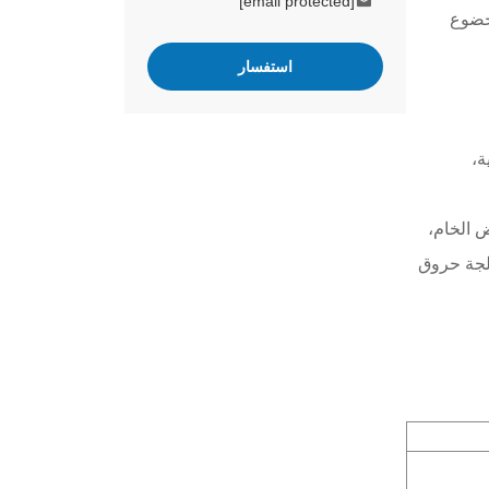
[email protected]
لخضوع
استفسار
ة،
 الخام،
الجة حروق