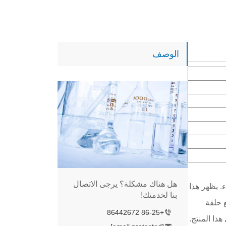
الوصف
هل هناك مشكلة؟ يرجى الاتصال
و بيضاء. يظهر هذا
بنا لخدمتك!
 حلقة
+86-25 86442672
ذا المنتج.