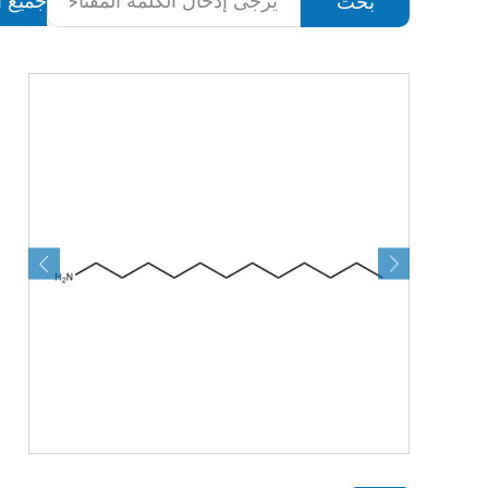
جميع ا
بحث