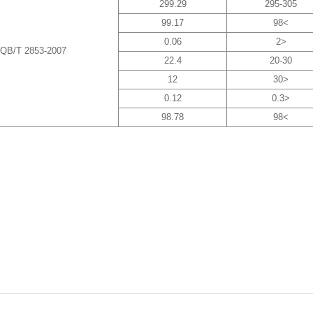
299.29
295-305
99.17
>98
0.06
<2
QB/T 2853-2007
22.4
20-30
12
<30
0.12
<0.3
98.78
>98