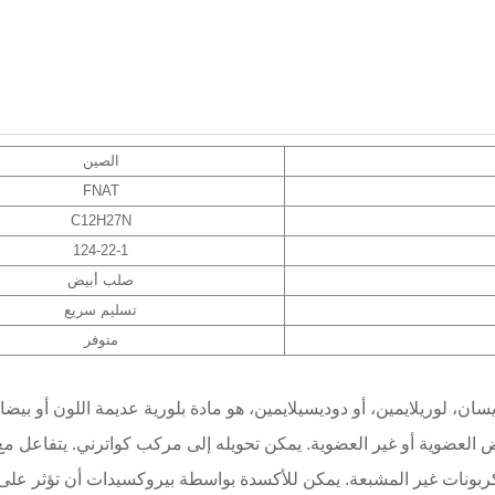
الصين
FNAT
C12H27N
124-22-1
صلب أبيض
تسليم سريع
متوفر
الدوديسيلي، والمعروف أيضًا باسم 1-أمينودوديسان، لوريلايمين، أو دوديسيلايمين، هو مادة بلورية عديمة اللون أ
 العضوية أو غير العضوية. يمكن تحويله إلى مركب كواترني. يتفاعل مع
وكربونات غير المشبعة. يمكن للأكسدة بواسطة بيروكسيدات أن تؤثر على ه