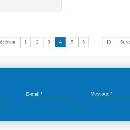
écédent
1
2
3
4
5
6
...
10
Suiv