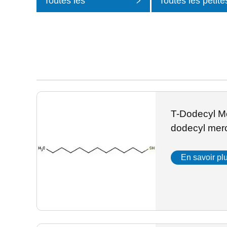
Toutes les
Toutes les petite
catégories
catégories
T-Dodecyl Me
dodecyl mer
En savoir pl