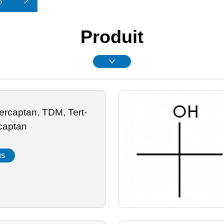
s
Produit
rcaptan, TDM, Tert-
captan
us