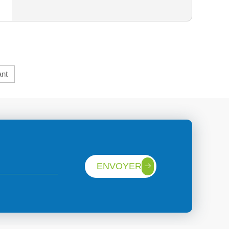
ant
ENVOYER