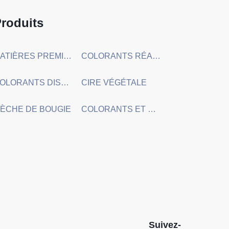
roduits
MATIÈRES PREMIÈRES CHIMIQUES ORGANIQUES
COLORANTS RÉACTIFS ET COLORANTS DIRECTS
COLORANTS DISPERSÉS
CIRE VÉGÉTALE
ÈCHE DE BOUGIE
COLORANTS ET HUILES PARFUMÉES POUR BOUGIES
Suivez-