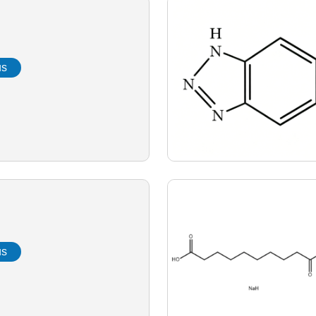
us
us