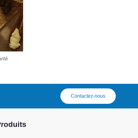
rité
Contactez-nous
roduits