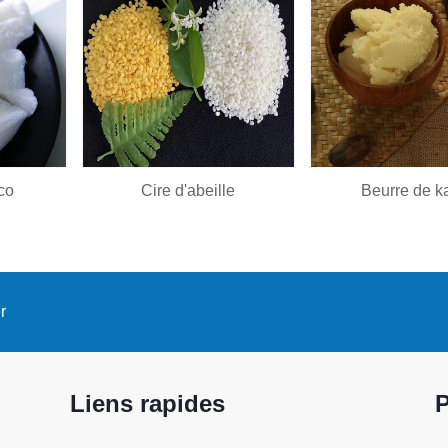
co
Cire d'abeille
Beurre de ka
r
Liens rapides
P