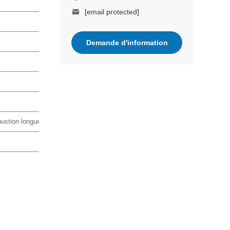
[email protected]
Demande d'information
bustion longue, sans fissure, sans fumée, sans odeur, etc