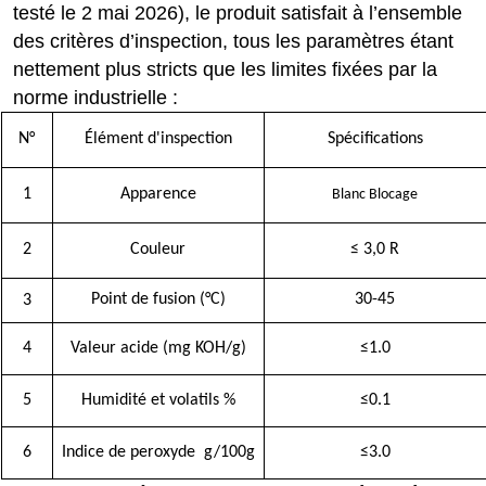
testé le 2 mai 2026), le produit satisfait à l’ensemble
des critères d’inspection, tous les paramètres étant
nettement plus stricts que les limites fixées par la
norme industrielle :
N°
Élément d'inspection
Spécifications
1
Apparence
Blanc
Blocage
2
Couleur
≤ 3,0 R
Point de fusion (°C)
30-45
3
4
Valeur acide (mg KOH/g)
≤1.0
5
Humidité et volatils
%
≤0.1
6
Indice de peroxyde
g/100g
≤3.0