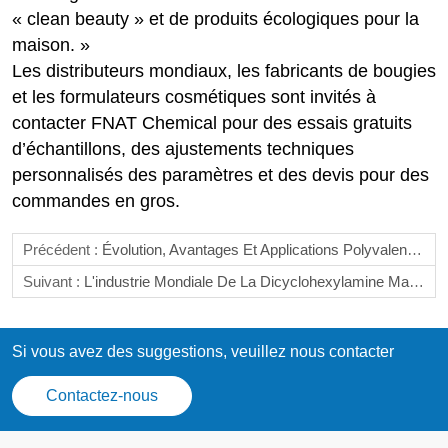
« clean beauty » et de produits écologiques pour la
maison. »
Les distributeurs mondiaux, les fabricants de bougies
et les formulateurs cosmétiques sont invités à
contacter FNAT Chemical pour des essais gratuits
d’échantillons, des ajustements techniques
personnalisés des paramètres et des devis pour des
commandes en gros.
Précédent :
Évolution, Avantages Et Applications Polyvalentes De La Cire De Colza De Qualité Supérieure Pour La Fabrication De Bougies
Suivant :
L'industrie Mondiale De La Dicyclohexylamine Maintient Une Croissance Stable : La Fabrication Verte Et Les Applications Haut De Gamme Redéfinissent Le Paysage Du Marché Jusqu'en 2035
Si vous avez des suggestions, veuillez nous contacter
Contactez-nous